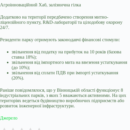
Агроінноваційний Хаб, залізнична гілка
Додатково на території передбачено створення митно-
ліцензійного пункту, R&D-лабораторії та цілодобову охорону
24/7.
Резиденти парку отримують законодавчі фінансові стимули:
звільнення від податку на прибуток на 10 років (базова
ставка 18%);
звільнення від імпортного мита на ввезення устаткування
(до 10%);
звільнення від сплати ПДВ при імпорті устаткування
(20%).
Раніше повідомлялося, що у
Вінницькій області функціонує 8
індустріальних парків, з яких 5 вважаються активними. На цих
територіях ведеться будівництво виробничих підприємств або
розвиток інженерної інфраструктури.
Джерело