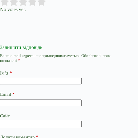
Submit Rating
Rate this item:
No votes yet.
Залишити відповідь
Ваша e-mail адреса не оприлюднюватиметься.
Обов’язкові поля
позначені
*
Ім’я
*
Email
*
Сайт
Додати коментар
*