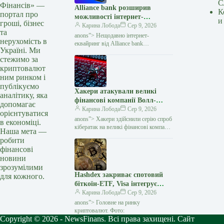
С
Фінансів» —
Alliance bank розширив
К
портал про
можливості інтернет-
и
гроші, бізнес
еквайрингу: три нові функції
Карина Лобода
Сер 9, 2026
та
— Мінфін
anons”> Нещодавно інтернет-
нерухомість в
еквайринг від Alliance bank
Україні. Ми
поповнився трьома новими
стежимо за
функціями, які спрощують приймання
криптовалют
платежів для бізнесу та роблять процес
оплати
ним ринком і
публікуємо
Хакери атакували великі
аналітику, яка
фінансові компанії Волл-
допомагає
стріт: під удар потрапили
Карина Лобода
Сер 9, 2026
орієнтуватися
хедж-фонди — Мінфін
anons”> Хакери здійснили серію спроб
в економіці.
кібератак на великі фінансові компанії
Наша мета —
Волл-стріт, включно з провідними
робити
хедж-фондами та приватними
фінансові
інвестиційними фірмами.
новини
зрозумілими
Hashdex закриває спотовий
для кожного.
біткоїн-ETF, Visa інтегрує
виплати у стейблкоїнах через
Карина Лобода
Сер 9, 2026
Zero Hash: що нового —
anons”> Головне на ринку
Мінфін
криптовалют. Фото:
Copyright © 2026 - NewsFinans. Всі права захищені. Сайт