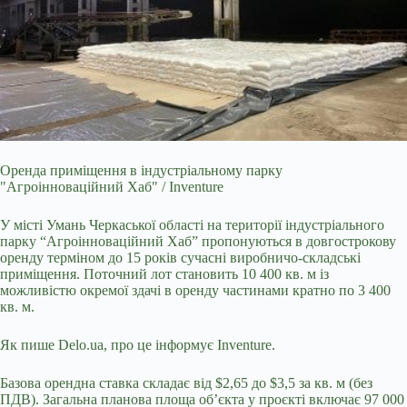
Оренда приміщення в індустріальному парку
"Агроінноваційний Хаб" / Inventure
У місті Умань Черкаської області на території індустріального
парку
“Агроінноваційний Хаб” пропонуються в довгострокову
оренду терміном до 15 років сучасні виробничо-складські
приміщення. Поточний лот становить 10 400 кв. м із
можливістю окремої здачі в оренду частинами кратно по 3 400
кв. м.
Як пише Delo.ua, про це інформує Inventure.
Базова орендна ставка складає від $2,65 до $3,5 за кв. м (без
ПДВ). Загальна планова площа об’єкта у проєкті включає 97 000