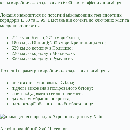
кв. м виробничо-складських та 6 000 кв. м офісних приміщень.
Локація знаходиться на перетині міжнародних транспортних
коридорів E-50 та E-95. Відстань від об’єкта до ключових міст та
кордонів становить:
211 км до Києва; 271 км до Одеси;
180 км до Вінниці; 200 км до Кропивницького;
629 км до кордону з Польщею;
220 км до кордону з Молдовою;
350 км до кордону з Румунією.
Технічні параметри виробничо-складських приміщень:
висота стелі становить 12-14 м;
підлога виконана з полірованого бетону;
стіни побудовані з сендвіч-панелей;
дах має мембранне покриття;
на території облаштовано бомбосховище.
Агроінноваційний Хаб / Inventure