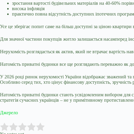
зростання вартості будівельних матеріалів на 40-60% порі
висока інфляція
практично повна відсутність доступних іпотечних програ
Усе це зберігає попит саме на більш доступні за ціною квартири 
Для значної частини покупців житло залишається насамперед інс
Нерухомість розглядається як актив, який не втрачає вартість нав
Натомість приватні будинки все ще розглядають переважно як до
У 2026 році ринок нерухомості України відображає зважений та
Особливо серед тих, хто цінує фінансову доступність, зручність
Натомість приватні будинки стають усвідомленим вибором для сі
стратегія сучасних українців – не у примітивному протиставленн
Джерело
Submit Rating
Rate this item: