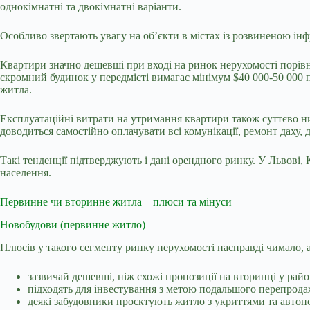
однокімнатні та двокімнатні варіанти.
Особливо звертають увагу на об’єкти в містах із розвиненою ін
Квартири значно дешевші при вході на ринок нерухомості порівня
скромний будинок у передмісті вимагає мінімум $40 000-50 000 
житла.
Експлуатаційні витрати на утримання квартири також суттєво ни
доводиться самостійно оплачувати всі комунікації, ремонт даху,
Такі тенденції підтверджують і дані орендного ринку. У Львові,
населення.
Первинне чи вторинне житла – плюси та мінуси
Новобудови (первинне житло)
Плюсів у такого сегменту ринку нерухомості насправді чимало, 
зазвичай дешевші, ніж схожі пропозиції на вторинці у рай
підходять для інвестування з метою подальшого перепродаж
деякі забудовники проєктують житло з укриттями та авт