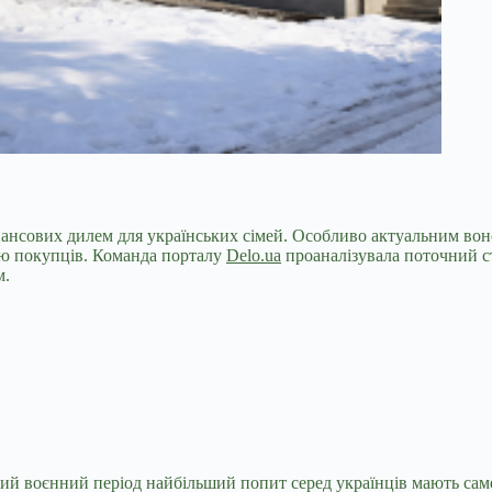
нансових дилем для
українських сімей. Особливо актуальним воно 
ію покупців. Команда порталу
Delo.ua
проаналізувала поточний ст
м.
дний воєнний період найбільший попит серед українців мають с