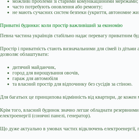
можливі проблеми зі старими комунікаційними мережами;
часто потребують оновлення або ремонту;
не мають сучасних систем безпеки (укриття, автономне жи
Приватні будинки: коли простір важливіший за економію
Певна частина українців стабільно надає перевагу приватним бу
Простір і приватність стають визначальними для сімей із дітьми
дозволяє облаштувати:
дитячий майданчик,
город для вирощування овочів,
гараж для автомобіля
та власний простір для відпочинку без сусідів за стіною.
Для багатьох це принципова відмінність від квартири, де кожен м
Крім того, власний будинок значно легше обладнати резервними
електроенергії (сонячні панелі, генератор).
Що дуже актуально в умовах частих відключень електроенергії,