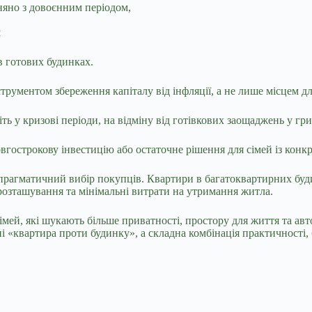
вняно з довоєнним періодом,
м
в готових будинках.
трументом збереження капіталу від інфляції, а не лише місцем 
іть у кризові періоди, на відміну від готівкових заощаджень у гр
вгострокову інвестицію або остаточне рішення для сімей із кон
 прагматичний вибір покупців. Квартири в багатоквартирних бу
 розташування та мінімальні витрати на утримання житла.
мей, які шукають більше приватності, простору для життя та ав
і «квартира проти будинку», а складна комбінація практичності, 