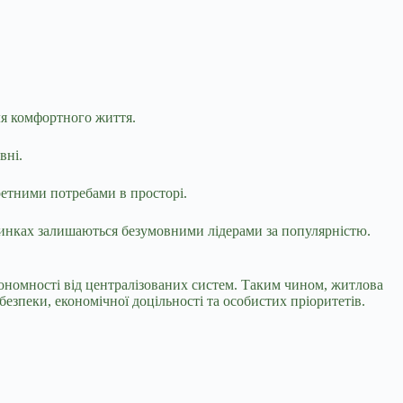
для комфортного життя.
ивні.
кретними потребами в просторі.
динках залишаються безумовними лідерами за популярністю.
тономності від централізованих систем. Таким чином, житлова
безпеки, економічної доцільності та особистих пріоритетів.