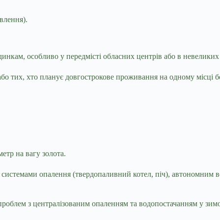
влення).
динкам, особливо у передмісті обласних центрів або в невелики
 або тих, хто планує довгострокове проживання на одному місці 
етр на вагу золота.
 системами опалення (твердопаливний котел, піч), автономним 
 проблем з централізованим опаленням та водопостачанням у зим