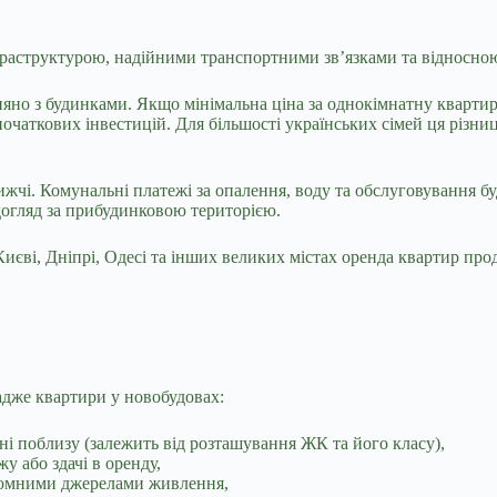
фраструктурою, надійними транспортними зв’язками та відносною
но з будинками. Якщо мінімальна ціна за однокімнатну квартиру 
початкових інвестицій. Для більшості українських сімей ця різ
жчі. Комунальні платежі за опалення, воду та обслуговування б
 догляд за прибудинковою територією.
 Києві, Дніпрі, Одесі та інших великих містах оренда квартир пр
адже квартири у новобудовах:
оні поблизу (залежить від розташування ЖК та його класу),
у або здачі в оренду,
ономними джерелами живлення,