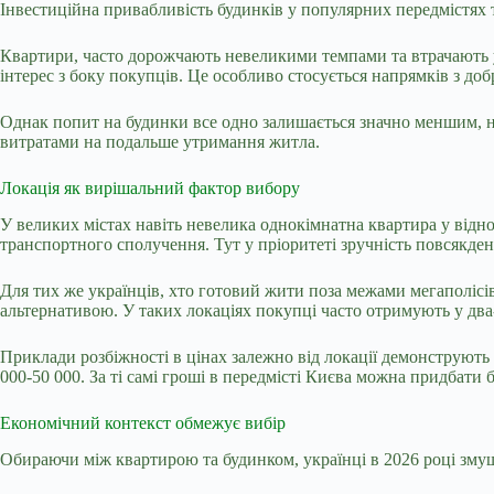
Інвестиційна привабливість будинків у популярних передмістях 
Квартири, часто дорожчають невеликими темпами та втрачають у 
інтерес з боку покупців. Це особливо стосується напрямків з д
Однак попит на будинки все одно залишається значно меншим, ніж
витратами на подальше утримання житла.
Локація як вирішальний фактор вибору
У великих містах навіть невелика однокімнатна квартира у відн
транспортного сполучення. Тут у пріоритеті зручність повсякден
Для тих же українців, хто готовий жити поза межами мегаполісі
альтернативою. У таких локаціях покупці часто отримують у два-
Приклади розбіжності в цінах залежно від локації демонструють
000-50 000. За ті самі гроші в передмісті Києва можна придбати 
Економічний контекст обмежує вибір
Обираючи між квартирою та будинком, українці в 2026 році змуше