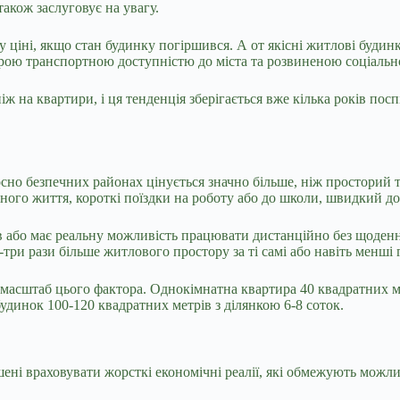
також заслуговує на увагу.
ціні, якщо стан будинку погіршився. А от якісні житлові будин
оброю транспортною доступністю до міста та розвиненою соціаль
 на квартири, і ця тенденція зберігається вже кілька років пос
осно безпечних районах цінується значно більше, ніж просторий 
ного життя, короткі поїздки на роботу або до школи, швидкий до
в або має реальну можливість працювати дистанційно без щоденн
три рази більше житлового простору за ті самі або навіть менші 
 масштаб цього фактора. Однокімнатна квартира 40 квадратних м
будинок 100-120 квадратних метрів з ділянкою 6-8 соток.
ні враховувати жорсткі економічні реалії, які обмежують можлив