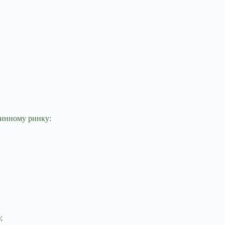
оринному ринку:
;