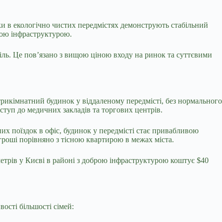
ки в екологічно чистих передмістях демонструють стабільний
ною інфраструктурою.
піль. Це пов’язано з вищою ціною входу на ринок та суттєвими
трикімнатний будинок у віддаленому передмісті, без нормального
ступ до медичних закладів та торгових центрів.
их поїздок в офіс, будинок у передмісті стає привабливою
гроші порівняно з тісною квартирою в межах міста.
етрів у Києві в районі з доброю інфраструктурою коштує $40
ості більшості сімей: