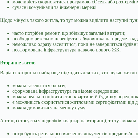
можливість скористатися програмою єОселя або розтерміну
сучасні комунікації та інженерні мережі.
Щодо мінусів такого житла, то тут можна виділити наступні пун
часто потрібен ремонт, що збільшує загальні витрати;
необхідно ретельно перевіряти забудовника на предмет над
неможливо одразу заселитися, поки не завершиться будівн
несформована інфраструктура навколо нового ЖК.
Вторинне житло
Варіант вторинки найкраще підходить для тих, хто шукає житло 
можна заселитися одразу;
сформована інфраструктура та відоме середовище;
можна реально оцінити стан квартири й будинку перед по
є можливість скористатися житловими сертифікатами від д
можна домовитися на меншу суму.
А от що стосується недоліків квартир на вторинці, то тут можна 
потребують ретельного вивчення документів продавця/влас