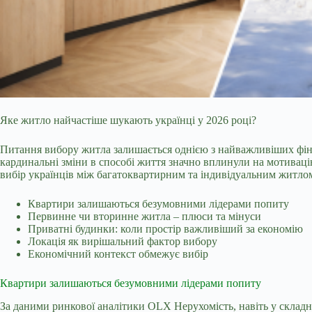
Яке житло найчастіше шукають українці у 2026 році?
Питання вибору житла залишається однією з найважливіших фі
кардинальні зміни в способі життя значно вплинули на мотивац
вибір українців між багатоквартирним та індивідуальним житло
Квартири залишаються безумовними лідерами попиту
Первинне чи вторинне житла – плюси та мінуси
Приватні будинки: коли простір важливіший за економію
Локація як вирішальний фактор вибору
Економічний контекст обмежує вибір
Квартири залишаються безумовними лідерами попиту
За даними ринкової аналітики
OLX Нерухомість
, навіть у скла