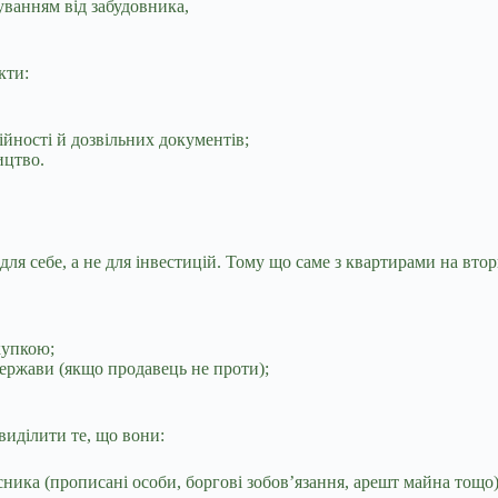
ванням від забудовника,
кти:
ійності й дозвільних документів;
ицтво.
для себе, а не для інвестицій. Тому що саме з квартирами на вт
купкою;
ержави (якщо продавець не проти);
виділити те, що вони:
ника (прописані особи, боргові зобов’язання, арешт майна тощо)