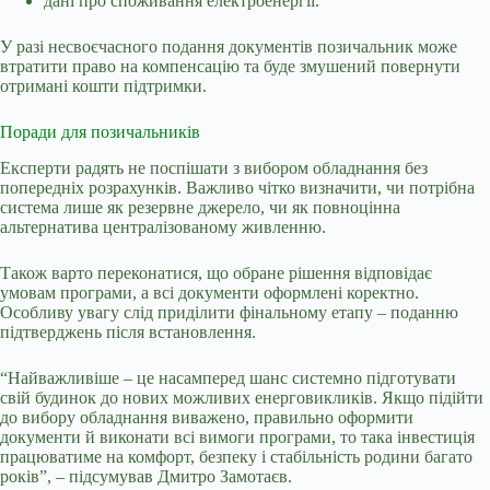
дані про споживання електроенергії.
У разі несвоєчасного подання документів позичальник може
втратити право на компенсацію та буде змушений повернути
отримані кошти підтримки.
Поради для позичальників
Експерти радять не поспішати з вибором обладнання без
попередніх розрахунків. Важливо чітко визначити, чи потрібна
система лише як резервне джерело, чи як повноцінна
альтернатива централізованому живленню.
Також варто переконатися, що обране рішення відповідає
умовам програми, а всі документи оформлені коректно.
Особливу увагу слід приділити фінальному етапу – поданню
підтверджень після встановлення.
“Найважливіше – це насамперед шанс системно підготувати
свій будинок до нових можливих енерговикликів. Якщо підійти
до вибору обладнання виважено, правильно оформити
документи й виконати всі вимоги програми, то така інвестиція
працюватиме на комфорт, безпеку і стабільність родини багато
років”, – підсумував Дмитро Замотаєв.