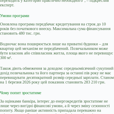
переходить у категорію практично необхідного”, – підкреслив
експерт.
Умови програми
Оновлена програма передбачає кредитування на строк до 10
років без початкового внеску. Максимальна сума фінансування
становить 480 тис. грн.
Водночас вона поширюється лише на приватні будинки – для
квартир цей механізм не передбачений. Позичальником може
бути власник або співвласник житла, площа якого не перевищує
300 м².
Також діють обмеження за доходом: середньомісячний сукупний
дохід позичальника та його партнера за останні пів року не має
перевищувати десятикратний розмір середньої зарплати. Станом
на 1 березня 2026 року цей показник становить 283 210 грн.
Чому попит зростатиме
За оцінками банкіра, інтерес до енергокредитів зростатиме не
лише через вигідні фінансові умови, а й через зміну сезонності
попиту. Якщо раніше активність припадала переважно на