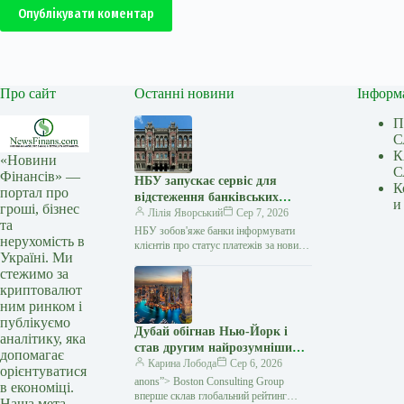
Опублікувати коментар
Про сайт
Останні новини
Інформ
П
С
К
«Новини
С
Фінансів» —
НБУ запускає сервіс для
К
портал про
відстеження банківських
и
гроші, бізнес
платежів
Лілія Яворський
Сер 7, 2026
та
НБУ зобов'яже банки інформувати
нерухомість в
клієнтів про статус платежів за новими
Україні. Ми
правилами / Depositphotos
стежимо за
Національний банк України визначив
криптовалют
правила функціонування
ним ринком і
публікуємо
Дубай обігнав Нью-Йорк і
аналітику, яка
став другим найрозумнішим
допомагає
містом світу — Мінфін
Карина Лобода
Сер 6, 2026
орієнтуватися
anons”> Boston Consulting Group
в економіці.
вперше склав глобальний рейтинг
Наша мета —