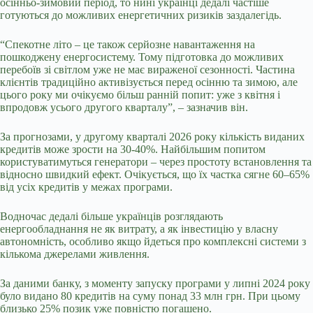
осінньо-зимовий період, то нині українці дедалі частіше
готуються до можливих енергетичних ризиків заздалегідь.
“Спекотне літо – це також серйозне навантаження на
пошкоджену енергосистему. Тому підготовка до можливих
перебоїв зі світлом уже не має вираженої сезонності. Частина
клієнтів традиційно активізується перед осінню та зимою, але
цього року ми очікуємо більш ранній попит: уже з квітня і
впродовж усього другого кварталу”, – зазначив він.
За прогнозами, у другому кварталі 2026 року кількість виданих
кредитів може зрости на 30-40%. Найбільшим попитом
користуватимуться генератори – через простоту встановлення та
відносно швидкий ефект. Очікується, що їх частка сягне 60–65%
від усіх кредитів у межах програми.
Водночас дедалі більше українців розглядають
енергообладнання не як витрату, а як інвестицію у власну
автономність, особливо якщо йдеться про комплексні системи з
кількома джерелами живлення.
За даними банку, з моменту запуску програми у липні 2024 року
було видано 80 кредитів на суму понад 33 млн грн. При цьому
близько 25% позик уже повністю погашено.