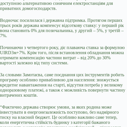
доступною альтернативою сонячним електростанціям для
приватних домогосподарств.
Водночас посилилася і державна підтримка. Протягом перших
трьох років держава компенсує відсоткову ставку: у перший рік
вона становить 0% для позичальника, у другий – 5%, у третій –
7%.
Починаючи з четвертого року, діє плаваюча ставка за формулою
UIRD3м+7%. Крім того, після встановлення обладнання можна
отримати компенсацію частини витрат – від 20% до 30%
вартості залежно від типу системи.
За словами Замотаєва, саме поєднання цих інструментів робить
програму особливо привабливою для населення: знижується
кредитне навантаження на старті, відсутня потреба у великому
одноразовому платежі, а також є можливість повернути частину
витрачених коштів.
“Фактично держава створює умови, за яких родина може
інвестувати в енергонезалежність поступово, без надмірного
тиску на власний бюджет. Це особливо важливо саме тепер,
коли енергетична стійкість будинку з категорії бажаного