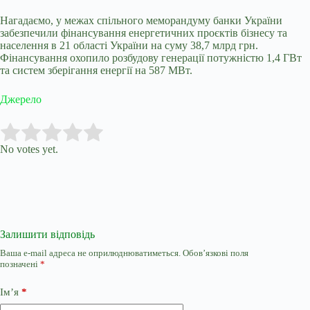
Нагадаємо, у межах спільного меморандуму банки України
забезпечили фінансування енергетичних проєктів бізнесу та
населення в 21 області України на суму 38,7 млрд грн.
Фінансування охопило розбудову генерації потужністю 1,4 ГВт
та систем зберігання енергії на 587 МВт.
Джерело
Submit Rating
Rate this item:
No votes yet.
Залишити відповідь
Ваша e-mail адреса не оприлюднюватиметься.
Обов’язкові поля
позначені
*
Ім’я
*