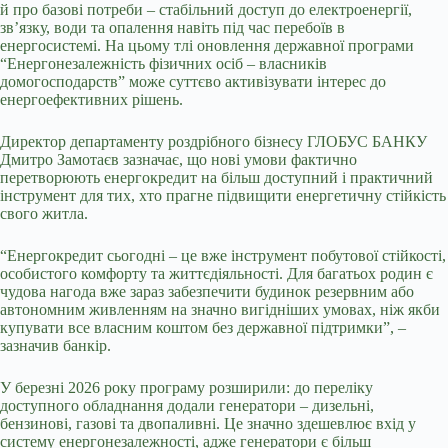
й про базові потреби – стабільний доступ до електроенергії,
зв’язку, води та опалення навіть під час перебоїв в
енергосистемі. На цьому тлі оновлення державної програми
“Енергонезалежність фізичних осіб – власників
домогосподарств” може суттєво активізувати інтерес до
енергоефективних рішень.
Директор департаменту роздрібного бізнесу ГЛОБУС БАНКУ
Дмитро Замотаєв зазначає, що нові умови фактично
перетворюють енергокредит на більш доступний і практичний
інструмент для тих, хто прагне підвищити енергетичну стійкість
свого житла.
“Енергокредит сьогодні – це вже інструмент побутової стійкості,
особистого комфорту та життєдіяльності. Для багатьох родин є
чудова нагода вже зараз забезпечити будинок резервним або
автономним живленням на значно вигідніших умовах, ніж якби
купувати все власним коштом без державної підтримки”, –
зазначив банкір.
У березні 2026 року програму розширили: до переліку
доступного обладнання додали генератори – дизельні,
бензинові, газові та двопаливні. Це значно здешевлює вхід у
систему енергонезалежності, адже генератори є більш