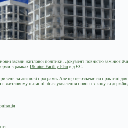
новні засади житлової
політики. Документ повністю замінює Жит
форми в рамках
Ukraine Facility Plan
від ЄС.
гривень на житлові програми. Але що це означає на практиці дл
ки в житловому питанні після ухвалення нового закону та держбю
рнізація
ати