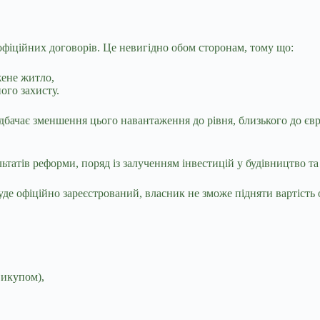
офіційних договорів. Це невигідно обом сторонам, тому що:
жене житло,
ого захисту.
едбачає зменшення цього навантаження до рівня, близького до єв
льтатів реформи, поряд із залученням інвестицій у будівництво 
де офіційно зареєстрований, власник не зможе підняти вартість о
 викупом),