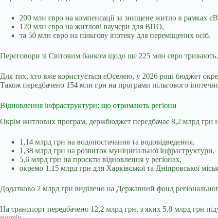
200 млн євро на компенсації за знищене житло в рамках є
120 млн євро на житлові ваучери для ВПО,
та 50 млн євро на пільгову іпотеку для переміщених осіб.
Переговори зі Світовим банком щодо ще 225 млн євро тривають. 
Для тих, хто вже користується єОселею, у 2026 році бюджет окр
Також передбачено 154 млн грн на програми пільгового іпотечн
Відновлення інфраструктури: що отримають регіони
Окрім житлових програм, держбюджет передбачає 8,2 млрд грн н
1,14 млрд грн на водопостачання та водовідведення,
1,38 млрд грн на розвиток муніципальної інфраструктури,
5,6 млрд грн на проєкти відновлення у регіонах,
окремо 1,15 млрд грн для Харківської та Дніпровської місь
Додатково 2 млрд грн виділено на Державний фонд регіонального 
На транспорт передбачено 12,2 млрд грн, з яких 5,8 млрд грн пі
портів.