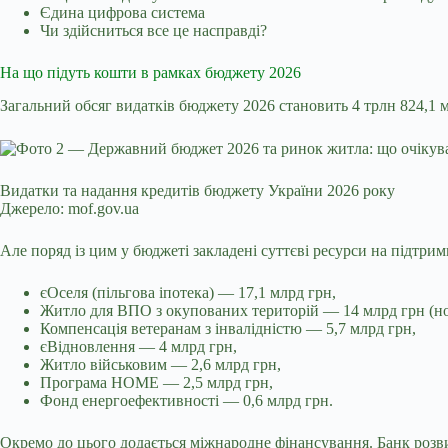
Єдина цифрова система
Чи здійсниться все це насправді?
На що підуть кошти в рамках бюджету 2026
Загальний обсяг видатків
бюджету 2026
становить 4 трлн 824,1 м
Видатки та надання кредитів бюджету України 2026 року
Джерело: mof.gov.ua
Але поряд із цим у бюджеті закладені суттєві ресурси на підтрим
єОселя (пільгова іпотека) — 17,1 млрд грн,
Житло для ВПО з окупованих територій — 14 млрд грн (нов
Компенсація ветеранам з інвалідністю — 5,7 млрд грн,
єВідновлення — 4 млрд грн,
Житло військовим — 2,6 млрд грн,
Програма HOME — 2,5 млрд грн,
Фонд енергоефективності — 0,6 млрд грн.
Окремо до цього додається міжнародне фінансування. Банк роз