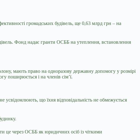
фективності громадських будівель, ще 0,63 млрд грн – на
удівель. Фонд надає гранти ОСББ на утеплення, встановлення
полону, мають право на одноразову державну допомогу у розмірі
гу поширюється і на членів сім’ї.
і не усвідомлюють, що їхня відповідальність не обмежується
будинку.
ти це через ОСББ як юридичних осіб із чіткими