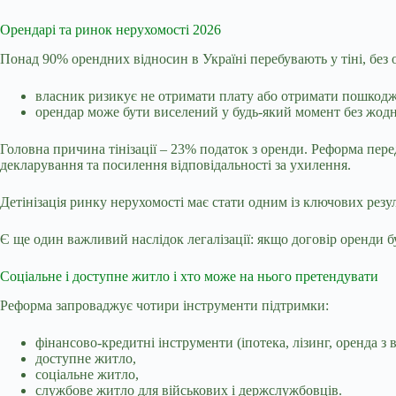
Орендарі та ринок нерухомості 2026
Понад 90% орендних відносин в Україні перебувають у тіні, без 
власник ризикує не отримати плату або отримати пошкод
орендар може бути виселений у будь-який момент без жодн
Головна причина тінізації – 23% податок з оренди. Реформа пер
декларування та посилення відповідальності за ухилення.
Детінізація
ринку нерухомості
має стати одним із ключових резу
Є ще один важливий наслідок легалізації: якщо договір оренди бу
Соціальне і доступне житло і хто може на нього претендувати
Реформа запроваджує чотири інструменти підтримки:
фінансово-кредитні інструменти (іпотека, лізинг, оренда з
доступне житло,
соціальне житло,
службове житло для військових і держслужбовців.