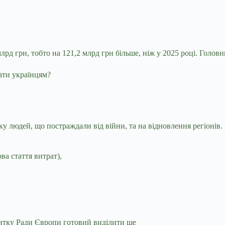
лрд грн, тобто на 121,2 млрд грн більше, ніж у 2025 році. Голов
ку людей, що постраждали від війни, та на відновлення регіонів.
а стаття витрат),
витку Ради Європи готовий виділити ще