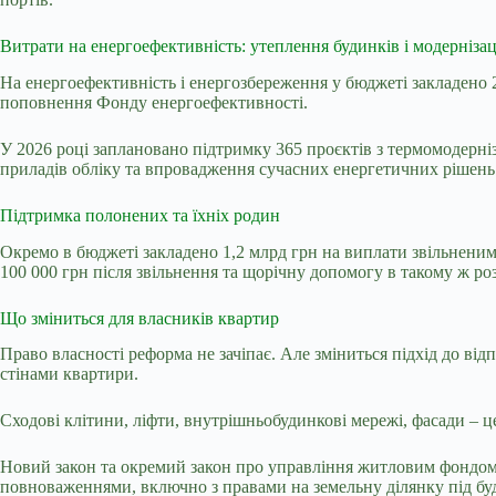
Витрати на енергоефективність: утеплення будинків і модернізац
На енергоефективність і енергозбереження у бюджеті закладено 2
поповнення Фонду енергоефективності.
У 2026 році заплановано підтримку 365 проєктів з термомодерні
приладів обліку та впровадження сучасних енергетичних рішень
Підтримка полонених та їхніх родин
Окремо в бюджеті закладено 1,2 млрд грн на виплати звільненим
100 000 грн після звільнення та щорічну допомогу в такому ж роз
Що зміниться для власників квартир
Право власності реформа не зачіпає. Але зміниться підхід до від
стінами квартири.
Сходові клітини, ліфти, внутрішньобудинкові мережі, фасади – це 
Новий закон та окремий закон про управління житловим фондом,
повноваженнями, включно з правами на земельну ділянку під бу