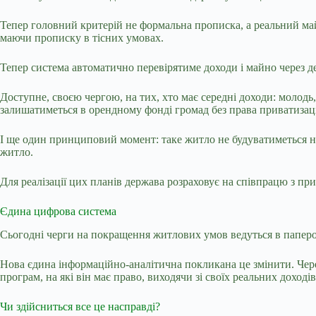
Тепер головний критерій не формальна прописка, а реальний ма
маючи прописку в тісних умовах.
Тепер система автоматично перевірятиме доходи і майно через д
Доступне, своєю чергою, на тих, хто має середні доходи: молодь
залишатиметься в орендному фонді громад без права приватизац
І ще один принциповий момент: таке житло не будуватиметься на о
житло.
Для реалізації цих планів держава розраховує на співпрацю з п
Єдина цифрова система
Сьогодні черги на покращення житлових умов ведуться в паперо
Нова єдина інформаційно-аналітична покликана це змінити. Че
програм, на які він має право, виходячи зі своїх реальних доходів
Чи здійсниться все це насправді?