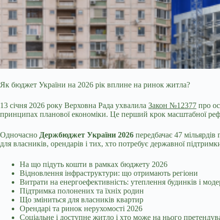
Як бюджет України на 2026 рік вплине на ринок житла?
13 січня 2026 року Верховна Рада ухвалила
Закон №12377
про ос
принципах планової економіки. Це перший крок масштабної ре
Одночасно
Держбюджет України 2026
передбачає 47 мільярдів 
для власників, орендарів і тих, хто потребує державної підтрим
На що підуть кошти в рамках бюджету 2026
Відновлення інфраструктури: що отримають регіони
Витрати на енергоефективність: утеплення будинків і моде
Підтримка полонених та їхніх родин
Що зміниться для власників квартир
Орендарі та ринок нерухомості 2026
Соціальне і доступне житло і хто може на нього претендув