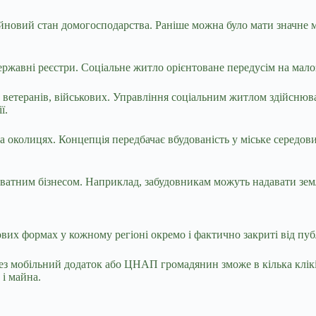
йновий стан домогосподарства. Раніше можна було мати значне м
ержавні реєстри. Соціальне житло орієнтоване передусім на мал
, ветеранів, військових. Управління соціальним житлом здійснюв
ії.
колицях. Концепція передбачає вбудованість у міське середовище.
риватним бізнесом. Наприклад, забудовникам можуть надавати зем
вих формах у кожному регіоні окремо і фактично закриті від пу
рез мобільний додаток або ЦНАП громадянин зможе в кілька клі
 і майна.