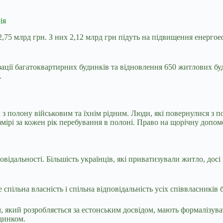
ія
,75 млрд грн. З них 2,12 млрд грн підуть на підвищення енергое
зації багатоквартирних будинків та відновлення 650 житлових б
.
 з полону військовим та їхнім рідним. Люди, які повернулися з 
мірі за кожен рік перебування в полоні. Право на щорічну допомо
повідальності. Більшість українців, які приватизували житло, дос
спільна власність і спільна відповідальність усіх співвласників 
 який розробляється за естонським досвідом, мають формалізува
динком.