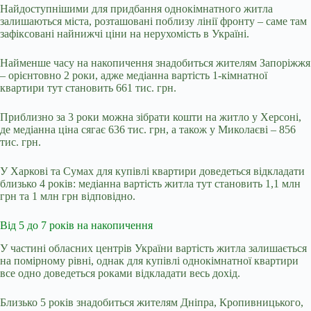
Найдоступнішими для придбання однокімнатного житла
залишаються міста, розташовані поблизу лінії фронту – саме там
зафіксовані найнижчі ціни на нерухомість в Україні.
Найменше часу на накопичення знадобиться жителям Запоріжжя
– орієнтовно 2 роки, адже медіанна вартість 1-кімнатної
квартири тут становить 661 тис. грн.
Приблизно за 3 роки можна зібрати кошти на житло у Херсоні,
де медіанна ціна сягає 636 тис. грн, а також у Миколаєві – 856
тис. грн.
У Харкові та Сумах для купівлі квартири доведеться відкладати
близько 4 років: медіанна вартість житла тут становить 1,1 млн
грн та 1 млн грн відповідно.
Від 5 до 7 років на накопичення
У частині обласних центрів України вартість житла залишається
на помірному рівні, однак для купівлі однокімнатної квартири
все одно доведеться роками відкладати весь дохід.
Близько 5 років знадобиться жителям Дніпра, Кропивницького,