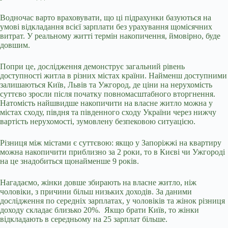
Водночас варто враховувати, що ці підрахунки базуються на
умові відкладання всієї зарплати без урахування щомісячних
витрат. У реальному житті термін накопичення, ймовірно, буде
довшим.
Попри це, дослідження демонструє загальний рівень
доступності житла в різних містах країни. Найменш доступними
залишаються Київ, Львів та Ужгород, де ціни на нерухомість
суттєво зросли після початку повномасштабного вторгнення.
Натомість найшвидше накопичити на власне житло можна у
містах сходу, півдня та південного сходу України через нижчу
вартість нерухомості, зумовлену безпековою ситуацією.
Різниця між містами є суттєвою: якщо у Запоріжжі на квартиру
можна накопичити приблизно за 2 роки, то в Києві чи Ужгороді
на це знадобиться щонайменше 9 років.
Нагадаємо, жінки довше збирають на
власне житло
, ніж
чоловіки, з причини більш низьких доходів.
За даними
дослідження по середніх зарплатах, у чоловіків та жінок різниця
доходу складає близько 20%.
Якщо брати Київ, то жінки
відкладають в середньому на 25 зарплат більше.