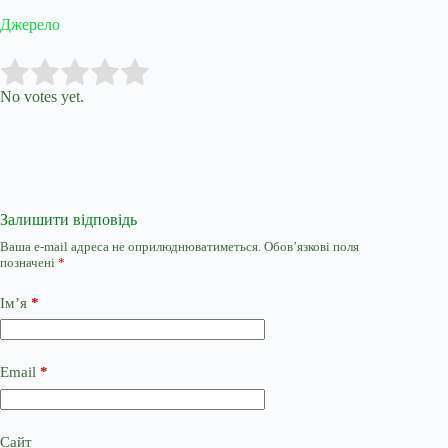
Джерело
Submit Rating
Rate this item:
No votes yet.
Залишити відповідь
Ваша e-mail адреса не оприлюднюватиметься.
Обов’язкові поля
позначені
*
Ім’я
*
Email
*
Сайт