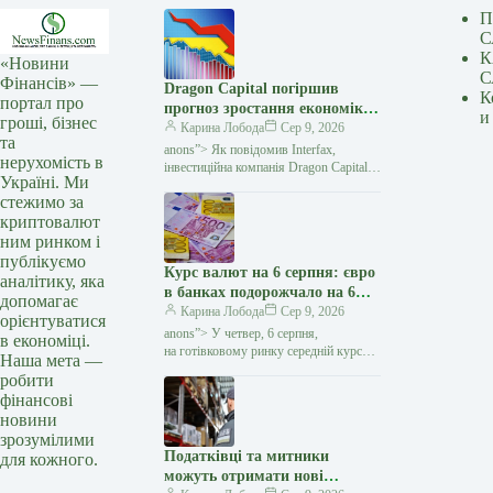
П
С
К
«Новини
С
Фінансів» —
Dragon Capital погіршив
К
портал про
прогноз зростання економіки
и
гроші, бізнес
України у 2026 році до 1% —
Карина Лобода
Сер 9, 2026
та
Мінфін
anons”> Як повідомив Interfax,
нерухомість в
інвестиційна компанія Dragon Capital
Україні. Ми
погіршила оцінку зростання економіки
стежимо за
України у 2026 році. Якщо раніше
криптовалют
аналітики очікували збільшення
ним ринком і
публікуємо
Курс валют на 6 серпня: євро
аналітику, яка
в банках подорожчало на 6
допомагає
копійок — Мінфін
Карина Лобода
Сер 9, 2026
орієнтуватися
anons”> У четвер, 6 серпня,
в економіці.
на готівковому ринку середній курс
Наша мета —
долара не змінився у покупці і зріс
робити
на 3 копійки у продажу. Євро
фінансові
подорожчало на 6 копійок…
новини
зрозумілими
Податківці та митники
для кожного.
можуть отримати нові