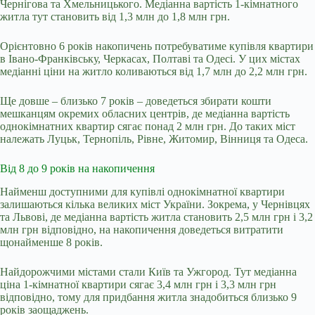
Чернігова та Хмельницького. Медіанна вартість 1-кімнатного
житла тут становить від 1,3 млн до 1,8 млн грн.
Орієнтовно 6 років накопичень потребуватиме купівля квартири
в Івано-Франківську, Черкасах, Полтаві та Одесі. У цих містах
медіанні ціни на житло коливаються від 1,7 млн до 2,2 млн грн.
Ще довше – близько 7 років – доведеться збирати кошти
мешканцям окремих обласних центрів, де медіанна вартість
однокімнатних квартир сягає понад 2 млн грн. До таких міст
належать Луцьк, Тернопіль, Рівне, Житомир, Вінниця та Одеса.
Від 8 до 9 років на накопичення
Найменш доступними для купівлі однокімнатної квартири
залишаються кілька великих міст України. Зокрема, у Чернівцях
та Львові, де медіанна вартість житла становить 2,5 млн грн і 3,2
млн грн відповідно, на накопичення доведеться витратити
щонайменше 8 років.
Найдорожчими містами стали Київ та Ужгород. Тут медіанна
ціна 1-кімнатної квартири сягає 3,4 млн грн і 3,3 млн грн
відповідно, тому для придбання житла знадобиться близько 9
років заощаджень.