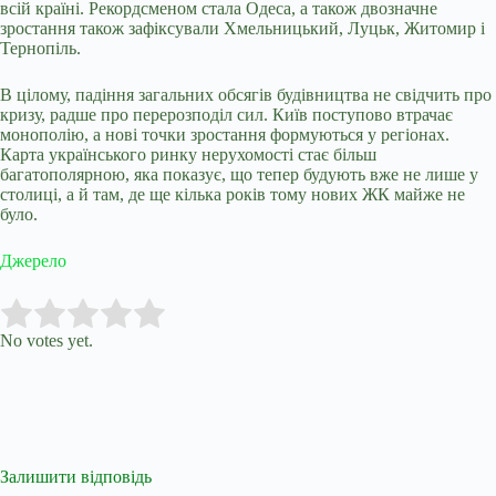
всій країні. Рекордсменом стала Одеса, а також двозначне
зростання також зафіксували Хмельницький, Луцьк, Житомир і
Тернопіль.
В цілому, падіння загальних обсягів будівництва не свідчить про
кризу, радше про перерозподіл сил. Київ поступово втрачає
монополію, а нові точки зростання формуються у регіонах.
Карта українського ринку нерухомості стає більш
багатополярною, яка показує, що тепер будують вже не лише у
столиці, а й там, де ще кілька років тому нових ЖК майже не
було.
Джерело
Submit Rating
Rate this item:
No votes yet.
Залишити відповідь