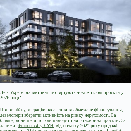
Де в Україні найактивніше стартують нові житлові проєкти у
2026 році?
Попри війну, міграцію населення та обмежене фінансування,
девелопери зберегли активність на ринку нерухомості. Ба
більше, вони ще й почали виводити на ринок нові проєкти. За
даними
річного звіту ЛУН
, від початку 2025 року продажі
стартували у 214 нових житлових комплексах по всій країні.