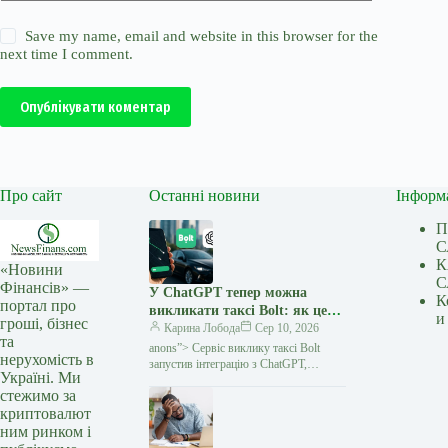
Save my name, email and website in this browser for the
next time I comment.
Опублікувати коментар
Про сайт
Останні новини
Інформ
П
С
К
«Новини
С
Фінансів» —
У ChatGPT тепер можна
К
портал про
викликати таксі Bolt: як це
и
гроші, бізнес
працює — Мінфін
Карина Лобода
Сер 10, 2026
та
anons”> Сервіс виклику таксі Bolt
нерухомість в
запустив інтеграцію з ChatGPT,
Україні. Ми
завдяки якій користувачі можуть
стежимо за
планувати поїздки та переглядати їхню
криптовалют
вартість безпосередньо в чаті зі
ним ринком і