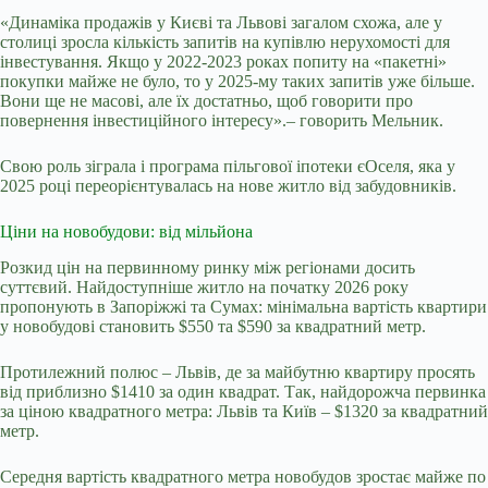
«Динаміка продажів у Києві та Львові загалом схожа, але у
столиці зросла кількість запитів на купівлю нерухомості для
інвестування. Якщо у 2022-2023 роках попиту на «пакетні»
покупки майже не було, то у 2025-му таких запитів уже більше.
Вони ще не масові, але їх достатньо, щоб говорити про
повернення інвестиційного інтересу».–
говорить Мельник.
Свою роль зіграла і програма пільгової іпотеки єОселя, яка у
2025 році переорієнтувалась на нове житло від забудовників.
Ціни на
новобудови
: від мільйона
Розкид цін на первинному ринку між регіонами досить
суттєвий. Найдоступніше житло на початку 2026 року
пропонують в Запоріжжі та Сумах: мінімальна вартість квартири
у
новобудові
становить $550 та $590 за квадратний метр.
Протилежний полюс – Львів, де за майбутню квартиру просять
від приблизно $1410 за один квадрат. Так, найдорожча первинка
за ціною квадратного метра: Львів та Київ – $1320 за квадратний
метр.
Середня вартість квадратного метра новобудов зростає майже по