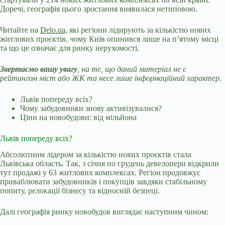
Доречі, географія цього зростання виявилася нетиповою.
Читайте на
Delo.ua
, які регіони лідирують за кількістю нових
житлових проєктів, чому Київ опинився лише на п’ятому місці
та що це означає для ринку нерухомості.
Звертаємо вашу увагу
, на те, що даний матеріал не є
рейтингом міст або ЖК та несе лише інформаційний характер.
Львів попереду всіх?
Чому забудовники знову активізувалися?
Ціни на новобудови: від мільйона
Львів попереду всіх?
Абсолютним лідером за кількістю нових проєктів стала
Львівська область. Так, з січня по грудень девелопери відкрили
тут продажі у 63 житлових комплексах. Регіон продовжує
приваблювати забудовників і покупців завдяки стабільному
попиту, релокації бізнесу та відносній безпеці.
Далі географія ринку новобудов виглядає наступним чином: