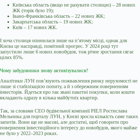
Київська область (якщо не рахувати столицю) – 28 нових
ЖК (торік було 19);
Івано-Франківська область – 22 нових ЖК;
Закарпатська область – 19 нових ЖК;
Київ – 17 нових ЖК.
І хоча столиця опинилася лише на п’ятому місці, однак для
Києва це насправді, помітний прогрес. У 2024 році тут
запустили лише 6 нових новобудов, тож річне зростання сягає
цілих 85%.
Чому забудовники знову активізувалися?
Аналітики ЛУН пов’язують пожвавлення ринку
нерухомості
не
лише зі стабілізацією попиту, а й з обережним поверненням
інвесторів. Йдеться про так звані пакетні покупки, коли кошти
вкладають одразу в кілька майбутніх квартир.
Так, за словами СЕО будівельної компанії РІЕЛ Ростислава
Мельника для порталу ЛУН, у Києві зросла кількість саме таких
запитів. Вони ще не масові, але достатні, щоб говорити про
повернення інвестиційного інтересу до
новобудов
, якого майже
не було у 2022–2023 роках.