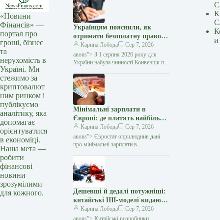
С
К
«Новини
С
Фінансів» —
Українцям пояснили, як
К
портал про
отримати безоплатну правову
и
гроші, бізнес
допомогу за кордоном:
Карина Лобода
Сер 7, 2026
та
покрокова інструкція —
anons”> З 1 серпня 2026 року для
нерухомість в
Мінфін
України набула чинності Конвенція про
Україні. Ми
міжнародний доступ до правосуддя,
стежимо за
укладена в рамках Гаазької
криптовалют
конференції з міжнародного…
ним ринком і
публікуємо
Мінімальні зарплати в
аналітику, яка
Європі: де платять найбільше
допомагає
та яке місце посідає Україна
Карина Лобода
Сер 7, 2026
орієнтуватися
— Мінфін
anons”> Євростат оприлюднив дані
в економіці.
про мінімальні зарплати в
Наша мета —
європейських країнах за друге півріччя
робити
2026 року. Вони свідчать, що лише 8 із
фінансові
29…
новини
зрозумілими
Дешевші й дедалі потужніші:
для кожного.
китайські ШІ-моделі кидають
виклик OpenAI та Anthropic
Карина Лобода
Сер 7, 2026
— Мінфін
anons”> Китайські розробники