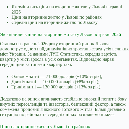
Як змінились ціни на вторинне житло у Львові в травні
2026
Ціни на вторинне житло у Львові по районах
Середні ціни на вторинне житло по Львову
Як змінились ціни на вторинне житло у Львові в травні 2026
Станом на травень 2026 року вторинний ринок Львова
демонструє одне з найдинамічніших зростань серед усіх великих
міст України. За даними ЛУН Статистика, середня вартість
квартир у місті зросла в усіх сегментах. Відповідно наразі
середні ціни за типами квартир такі:
Однокімнатні — 71 000 доларів (+10% за рік);
Двокімнатні — 100 000 доларів (+8% за рік);
Трикімнатні — 130 000 доларів (+13% за рік).
Додатково на ринок впливають стабільно високий попит з боку
внутніх переселенців та інвесторів, безпековий фактор, а також
обмежена пропозиція якісного готового житла. Більш детально
ситуацію по районах та середніх цінах розглянемо нижче.
Ціни на вторинне житло у Львові по районах