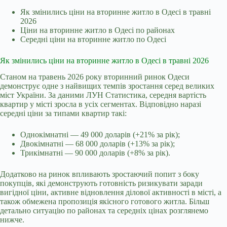
Як змінились ціни на вторинне житло в Одесі в травні
2026
Ціни на вторинне житло в Одесі по районах
Середні ціни на вторинне житло по Одесі
Як змінились ціни на вторинне житло в Одесі в травні 2026
Станом на травень 2026 року вторинний ринок Одеси
демонструє одне з найвищих темпів зростання серед великих
міст України. За даними ЛУН Статистика, середня вартість
квартир у місті зросла в усіх сегментах. Відповідно наразі
середні ціни за типами квартир такі:
Однокімнатні — 49 000 доларів (+21% за рік);
Двокімнатні — 68 000 доларів (+13% за рік);
Трикімнатні — 90 000 доларів (+8% за рік).
Додатково на ринок впливають зростаючий попит з боку
покупців, які демонструють готовність ризикувати заради
вигідної ціни, активне відновлення ділової активності в місті, а
також обмежена пропозиція якісного готового житла. Більш
детально ситуацію по районах та середніх цінах розглянемо
нижче.