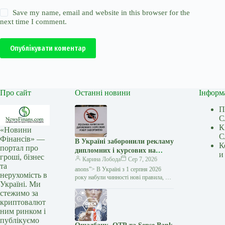
Save my name, email and website in this browser for the
next time I comment.
Опублікувати коментар
Про сайт
Останні новини
Інформ
П
С
К
«Новини
С
Фінансів» —
В Україні заборонили рекламу
К
портал про
дипломних і курсових на
и
гроші, бізнес
замовлення: кого стосуються
Карина Лобода
Сер 7, 2026
та
нові правила — Мінфін
anons”> В Україні з 1 серпня 2026
нерухомість в
року набули чинності нові правила, які
Україні. Ми
забороняють рекламувати послуги
стежимо за
з написання академічних робіт замість
криптовалют
студентів і…
ним ринком і
публікуємо