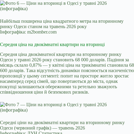
Найбільш поширена ціна квадратного метра на вторинному
ринку Одеси станом на травень 2026 року
Інфографіка: m2bomber.com
Середня ціна на двокімнатні квартири на вторинці
Середня ціна двокімнатної квартири на вторинному ринку
Одеси у травні 2026 року становить 68 000 доларів. Падіння за
місяць склало 0,87% — у квітні ціна на трикімнатні становила 68
600 доларів. Така відсутність динаміки пояснюється насиченістю
пропозиції у цьому сегменті: попит на просторе житло зростає
насамперед серед сімей, що повертаються до міста, однак
покупці залишаються обережними та ретельно зважують
співвідношення ціни й безпекових ризиків.
Середні ціни на двокімнатні квартири на вторинному ринку
Одеси (червоний графік) — травень 2026
Інфографіка: ЛУН Статистика