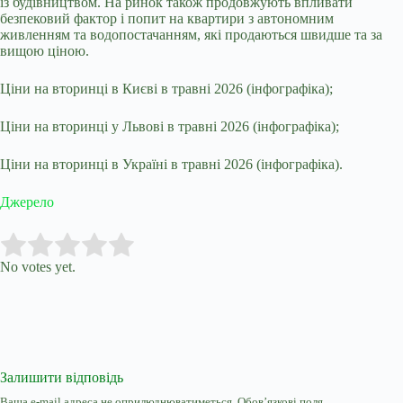
із будівництвом. На ринок також продовжують впливати
безпековий фактор і попит на квартири з автономним
живленням та водопостачанням, які продаються швидше та за
вищою ціною.
Ціни на вторинці в Києві в травні 2026 (інфографіка);
Ціни на вторинці у Львові в травні 2026 (інфографіка);
Ціни на вторинці в Україні в травні 2026 (інфографіка).
Джерело
Submit Rating
Rate this item:
No votes yet.
Залишити відповідь
Ваша e-mail адреса не оприлюднюватиметься.
Обов’язкові поля