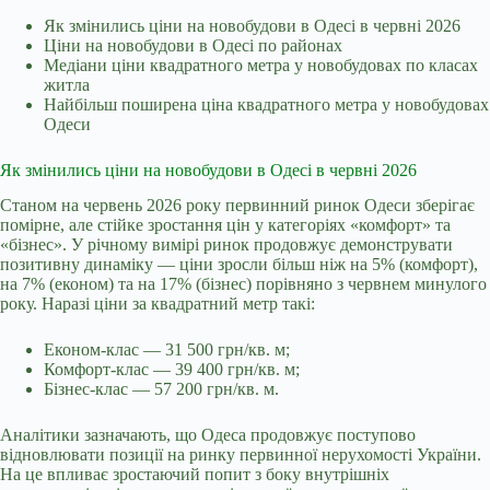
Як змінились ціни на новобудови в Одесі в червні 2026
Ціни на новобудови в Одесі по районах
Медіани ціни квадратного метра у новобудовах по класах
житла
Найбільш поширена ціна квадратного метра у новобудовах
Одеси
Як змінились ціни на новобудови в Одесі в червні 2026
Станом на червень 2026 року первинний ринок Одеси зберігає
помірне, але стійке зростання цін у категоріях «комфорт» та
«бізнес». У річному вимірі ринок продовжує демонструвати
позитивну динаміку — ціни зросли більш ніж на 5% (комфорт),
на 7% (економ) та на 17% (бізнес) порівняно з червнем минулого
року. Наразі ціни за квадратний метр такі:
Економ-клас — 31 500 грн/кв. м;
Комфорт-клас — 39 400 грн/кв. м;
Бізнес-клас — 57 200 грн/кв. м.
Аналітики зазначають, що Одеса продовжує поступово
відновлювати позиції на ринку первинної нерухомості України.
На це впливає зростаючий попит з боку внутрішніх