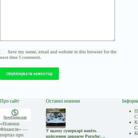
Save my name, email and website in this browser for the
next time I comment.
Опублікувати коментар
Про сайт
Останні новини
Інформ
П
С
К
«Новини
С
Фінансів» —
У цьому суперкарі навіть
К
портал про
кріплення дорожче Porsche: