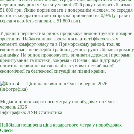
первинному ринку Одеси у червні 2026 року становить близько
51 800 грн. Якщо порівнювати з попереднім місяцем, то середня
вартість квадратного метра зросла приблизно на 0,9% (у травні
середня вартість становила 51 800 грн).
У довшій перспективі ринок продовжує демонструвати помірне
зростання. Найактивніше зростання вартості фіксується у
сегменті комфорт-класу та в Приморському районі, тоді як
економ-клас і периферійні райони демонструють більш стриману
динаміку. На ринок продовжують впливати державні програми
кредитування та іпотеки, зокрема «єОселя», яка підтримує
попит на первинне житло навіть в умовах нестабільної
економічної та безпекової ситуації на півдні країни.
Медіани ціни квадратного метра у новобудовах по Одесі —
червень 2026
Інфографіка: ЛУН Статистика
Найбільш поширена ціна квадратного метра у новобудовах
Одеси