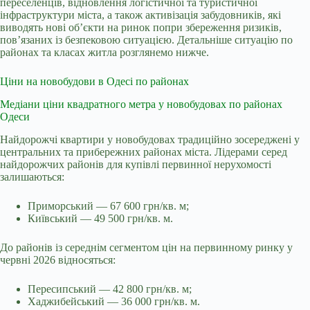
переселенців, відновлення логістичної та туристичної
інфраструктури міста, а також активізація забудовників, які
виводять нові об’єкти на ринок попри збереження ризиків,
пов’язаних із безпековою ситуацією. Детальніше ситуацію по
районах та класах житла розглянемо нижче.
Ціни на новобудови в Одесі по районах
Медіани ціни квадратного метра у новобудовах по районах
Одеси
Найдорожчі квартири у новобудовах традиційно зосереджені у
центральних та прибережних районах міста. Лідерами серед
найдорожчих районів для купівлі первинної нерухомості
залишаються:
Приморський — 67 600 грн/кв. м;
Київський — 49 500 грн/кв. м.
До районів із середнім сегментом цін на первинному ринку у
червні 2026 відносяться:
Пересипський — 42 800 грн/кв. м;
Хаджибейський — 36 000 грн/кв. м.