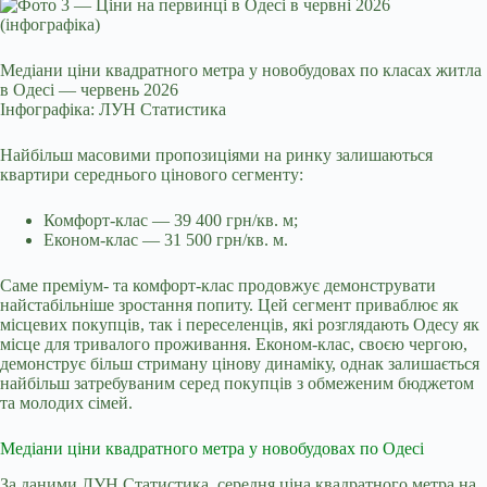
Медіани ціни квадратного метра у новобудовах по класах житла
в Одесі — червень 2026
Інфографіка: ЛУН Статистика
Найбільш масовими пропозиціями на ринку залишаються
квартири середнього цінового сегменту:
Комфорт-клас — 39 400 грн/кв. м;
Економ-клас — 31 500 грн/кв. м.
Саме преміум- та комфорт-клас продовжує демонструвати
найстабільніше зростання попиту. Цей сегмент приваблює як
місцевих покупців, так і переселенців, які розглядають Одесу як
місце для тривалого проживання. Економ-клас, своєю чергою,
демонструє більш стриману цінову динаміку, однак залишається
найбільш затребуваним серед покупців з обмеженим бюджетом
та молодих сімей.
Медіани ціни квадратного метра у новобудовах по Одесі
За даними ЛУН Статистика, середня ціна квадратного метра на