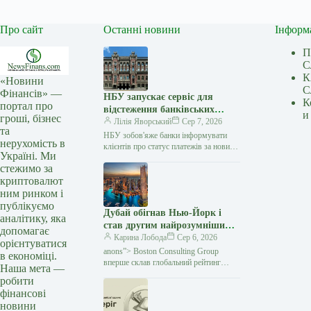
Про сайт
Останні новини
Інформ
П
С
К
«Новини
С
Фінансів» —
НБУ запускає сервіс для
К
портал про
відстеження банківських
и
гроші, бізнес
платежів
Лілія Яворський
Сер 7, 2026
та
НБУ зобов'яже банки інформувати
нерухомість в
клієнтів про статус платежів за новими
Україні. Ми
правилами / Depositphotos
стежимо за
Національний банк України визначив
криптовалют
правила функціонування
ним ринком і
публікуємо
Дубай обігнав Нью-Йорк і
аналітику, яка
став другим найрозумнішим
допомагає
містом світу — Мінфін
Карина Лобода
Сер 6, 2026
орієнтуватися
anons”> Boston Consulting Group
в економіці.
вперше склав глобальний рейтинг
Наша мета —
найрозумніших міст — Intelligent Cities
робити
Index. Дослідники оцінювали 61 місто
фінансові
за тим, як вони
новини