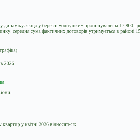
у динаміку: якщо у березні «однушки» пропонували за 17 800 грн,
нку: середня сума фактичних договорів утримується в районі 15
ль 2026
ва
айони:
 квартир у квітні 2026 відносяться: