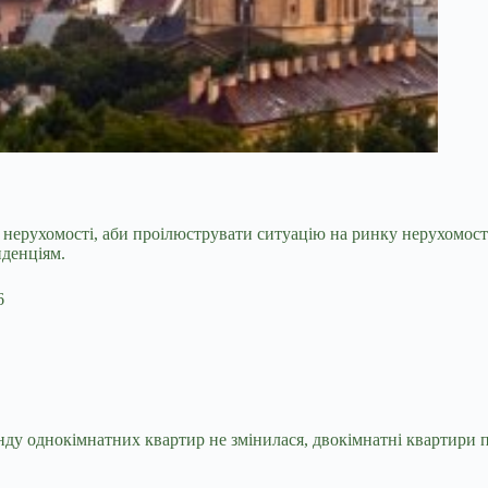
 нерухомості,
аби проілюструвати ситуацію на ринку нерухомості 
нденціям.
6
ренду однокімнатних квартир не змінилася, двокімнатні квартири 