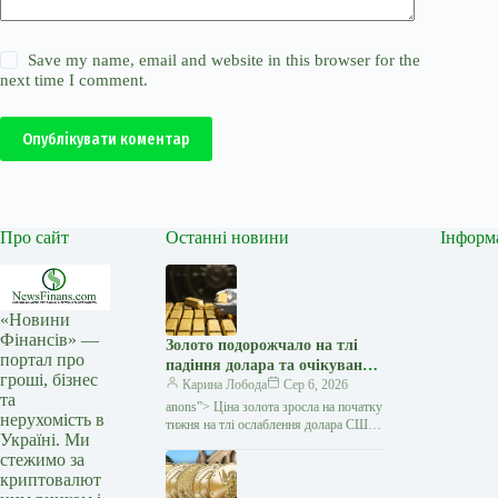
Save my name, email and website in this browser for the
next time I comment.
Опублікувати коментар
Про сайт
Останні новини
Інформ
«Новини
Фінансів» —
Золото подорожчало на тлі
портал про
падіння долара та очікувань
гроші, бізнес
переговорів США з Іраном —
Карина Лобода
Сер 6, 2026
та
Мінфін
anons”> Ціна золота зросла на початку
нерухомість в
тижня на тлі ослаблення долара США
Україні. Ми
та зниження побоювань щодо нового
стежимо за
витка інфляції. Як повідомляє Reuters,
криптовалют
ринок…