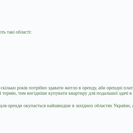
ь такі області:
 скільки років потрібно здавати житло в оренду, аби орендні пла
термін, тим вигідніше купувати квартиру для подальшої здачі в 
ля оренди окупається найшвидше в західних областях України, а 