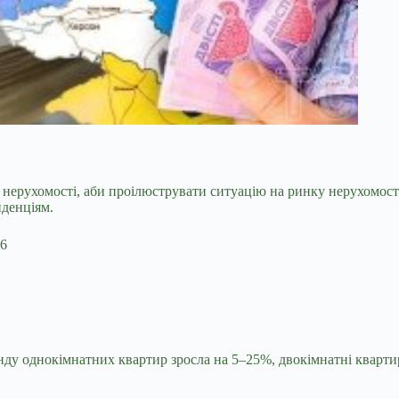
 нерухомості,
аби проілюструвати ситуацію на ринку нерухомості 
нденціям.
26
ренду однокімнатних квартир зросла на 5–25%, двокімнатні кварти