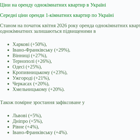
Ціни на оренду однокімнатних квартир в Україні
Середні ціни оренди 1-кімнатних квартир по Україні
Станом на початок квітня 2026 року оренда однокімнатних кварти
однокімнатних залишаються підвищеними в
Харкові (+50%),
Івано-Франківську (+29%),
Вінниці (+27%),
Тернополі (+26%),
Одесі (+25%),
Кропивницькому (+23%),
Ужгороді (+21%),
Черкасах (+20%),
Хмельницькому (+20%).
Також помірне зростання зафіксоване у
Львові (+5%),
Дніпро (+5%),
Рівне (+4%),
Івано-Франківську (+4%).