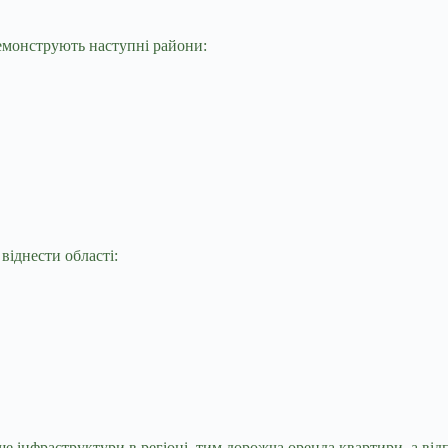
демонструють наступні райони:
віднести області:
ше інфраструктури в регіоні, тим дорожча оренда квартири, а в