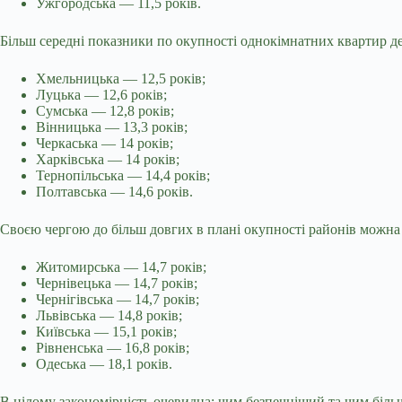
Ужгородська — 11,5 років.
Більш середні показники по окупності однокімнатних квартир 
Хмельницька — 12,5 років;
Луцька — 12,6 років;
Сумська — 12,8 років;
Вінницька — 13,3 років;
Черкаська — 14 років;
Харківська — 14 років;
Тернопільська — 14,4 років;
Полтавська — 14,6 років.
Своєю чергою до більш довгих в плані окупності районів можна 
Житомирська — 14,7 років;
Чернівецька — 14,7 років;
Чернігівська — 14,7 років;
Львівська — 14,8 років;
Київська — 15,1 років;
Рівненська — 16,8 років;
Одеська — 18,1 років.
В цілому закономірність очевидна: чим безпечніший та чим біль