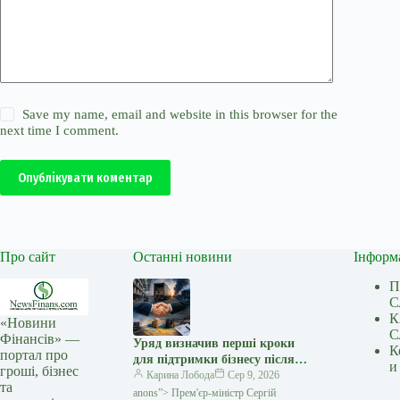
Save my name, email and website in this browser for the
next time I comment.
Опублікувати коментар
Про сайт
Останні новини
Інформ
П
С
К
«Новини
С
Фінансів» —
Уряд визначив перші кроки
К
портал про
для підтримки бізнесу після
и
гроші, бізнес
російських атак — Мінфін
Карина Лобода
Сер 9, 2026
та
anons”> Прем'єр-міністр Сергій