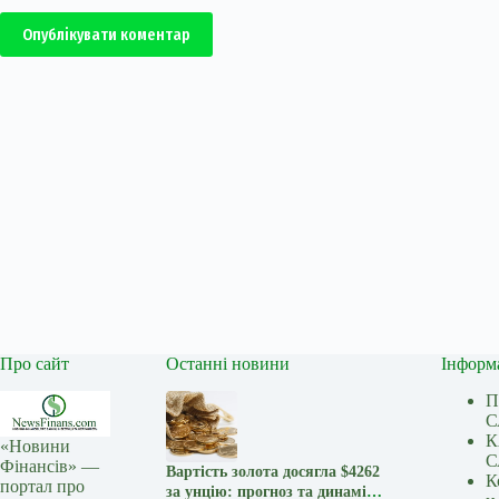
Опублікувати коментар
Про сайт
Останні новини
Інформ
П
С
К
«Новини
С
Фінансів» —
Вартість золота досягла $4262
К
портал про
за унцію: прогноз та динаміка