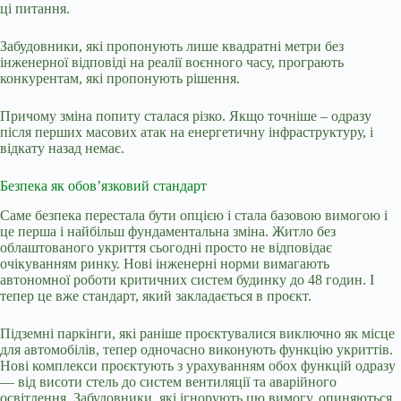
ці питання.
Забудовники, які пропонують лише квадратні метри без
інженерної відповіді на реалії воєнного часу, програють
конкурентам, які пропонують рішення.
Причому зміна попиту сталася різко. Якщо точніше – одразу
після перших масових атак на енергетичну інфраструктуру, і
відкату назад немає.
Безпека як обов’язковий стандарт
Саме безпека перестала бути опцією і стала базовою вимогою і
це перша і найбільш фундаментальна зміна. Житло без
облаштованого укриття сьогодні просто не відповідає
очікуванням ринку. Нові інженерні норми вимагають
автономної роботи критичних систем будинку до 48 годин. І
тепер це вже стандарт, який закладається в проєкт.
Підземні паркінги, які раніше проєктувалися виключно як місце
для автомобілів, тепер одночасно виконують функцію укриттів.
Нові комплекси проєктують з урахуванням обох функцій одразу
— від висоти стель до систем вентиляції та аварійного
освітлення. Забудовники, які ігнорують цю вимогу, опиняються