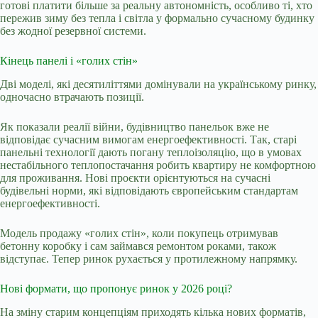
готові платити більше за реальну автономність, особливо ті, хто
пережив зиму без тепла і світла у формально сучасному будинку
без жодної резервної системи.
Кінець панелі і «голих стін»
Дві моделі, які десятиліттями домінували на українському ринку,
одночасно втрачають позиції.
Як показали реалії війни, будівництво панельок вже не
відповідає сучасним вимогам енергоефективності. Так, старі
панельні технології дають погану теплоізоляцію, що в умовах
нестабільного теплопостачання робить квартиру не комфортною
для проживання. Нові проєкти орієнтуються на сучасні
будівельні норми, які відповідають європейським стандартам
енергоефективності.
Модель продажу «голих стін», коли покупець отримував
бетонну коробку і сам займався ремонтом роками, також
відступає. Тепер ринок рухається у протилежному напрямку.
Нові формати, що пропонує ринок у 2026 році?
На зміну старим концепціям приходять кілька нових форматів,