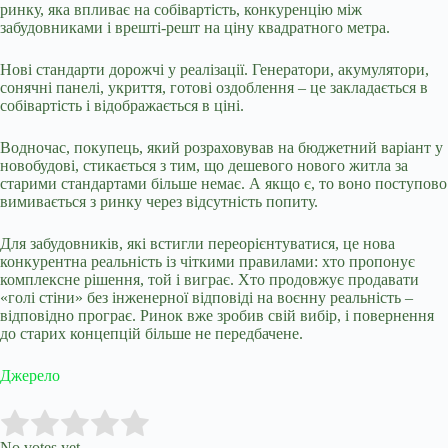
ринку, яка впливає на собівартість, конкуренцію між
забудовниками і врешті-решт на ціну квадратного метра.
Нові стандарти дорожчі у реалізації. Генератори, акумулятори,
сонячні панелі, укриття, готові оздоблення – це закладається в
собівартість і відображається в ціні.
Водночас, покупець, який розраховував на бюджетний варіант у
новобудові, стикається з тим, що дешевого нового житла за
старими стандартами більше немає. А якщо є, то воно поступово
вимивається з ринку через відсутність попиту.
Для забудовників, які встигли переорієнтуватися, це нова
конкурентна реальність із чіткими правилами: хто пропонує
комплексне рішення, той і виграє. Хто продовжує продавати
«голі стіни» без інженерної відповіді на воєнну реальність –
відповідно програє. Ринок вже зробив свій вибір, і повернення
до старих концепцій більше не передбачене.
Джерело
Submit Rating
Rate this item:
No votes yet.