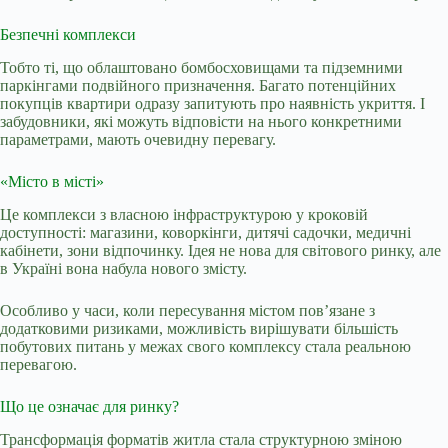
Безпечні комплекси
Тобто ті, що облаштовано бомбосховищами та підземними
паркінгами подвійного призначення. Багато потенційних
покупців квартири одразу запитують про наявність укриття. І
забудовники, які можуть відповісти на нього конкретними
параметрами, мають очевидну перевагу.
«Місто в місті»
Це комплекси з власною інфраструктурою у кроковій
доступності: магазини, коворкінги, дитячі садочки, медичні
кабінети, зони відпочинку. Ідея не нова для світового ринку, але
в Україні вона набула нового змісту.
Особливо у часи, коли пересування містом пов’язане з
додатковими ризиками, можливість вирішувати більшість
побутових питань у межах свого комплексу стала реальною
перевагою.
Що це означає для ринку?
Трансформація форматів житла стала структурною зміною