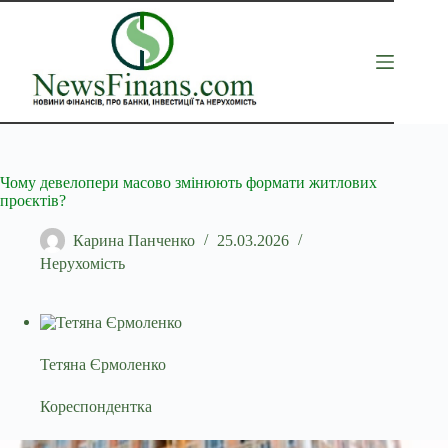
Перейти
до
вмісту
Чому девелопери масово змінюють формати житлових
проєктів?
Карина Панченко
25.03.2026
Нерухомість
Тетяна Єрмоленко
Кореспондентка