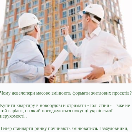
Чому девелопери масово змінюють формати житлових проєктів?
Купити квартиру в новобудові й отримати «голі стіни» – вже не
той варіант, на
який погоджуються покупці української
нерухомості..
Тепер стандарти ринку починають змінюватися. І забудовники,