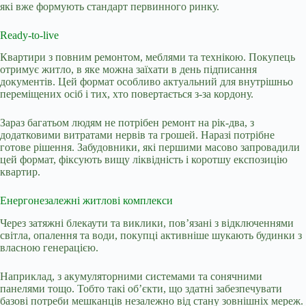
які вже формують стандарт первинного ринку.
Ready-to-live
Квартири з повним ремонтом, меблями та технікою. Покупець
отримує житло, в яке можна заїхати в день підписання
документів. Цей формат особливо актуальний для внутрішньо
переміщених осіб і тих, хто повертається з-за кордону.
Зараз багатьом людям не потрібен ремонт на рік-два, з
додатковими витратами нервів та грошей. Наразі потрібне
готове рішення. Забудовники, які першими масово запровадили
цей формат, фіксують вищу ліквідність і коротшу експозицію
квартир.
Енергонезалежні житлові комплекси
Через затяжні блекаути та виклики, пов’язані з відключеннями
світла, опалення та води, покупці активніше шукають будинки з
власною генерацією.
Наприклад, з акумуляторними системами та сонячними
панелями тощо. Тобто такі об’єкти, що здатні забезпечувати
базові потреби мешканців незалежно від стану зовнішніх мереж.