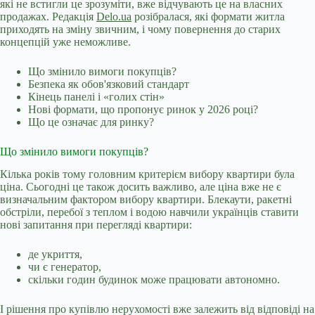
які не встигли це зрозуміти, вже відчувають це на власних
продажах. Редакція
Delo.ua
розібралася, які формати житла
приходять на зміну звичним, і чому повернення до старих
концепцій уже неможливе.
Що змінило вимоги покупців?
Безпека як обов'язковий стандарт
Кінець панелі і «голих стін»
Нові формати, що пропонує ринок у 2026 році?
Що це означає для ринку?
Що змінило вимоги покупців?
Кілька років тому головним критерієм вибору квартири була
ціна. Сьогодні це також досить важливо, але ціна вже не є
визначальним фактором вибору квартири. Блекаути, ракетні
обстріли, перебої з теплом і водою навчили українців ставити
нові запитання при перегляді квартири:
де укриття,
чи є генератор,
скільки годин будинок може працювати автономно.
І рішення про купівлю нерухомості вже залежить від відповіді на