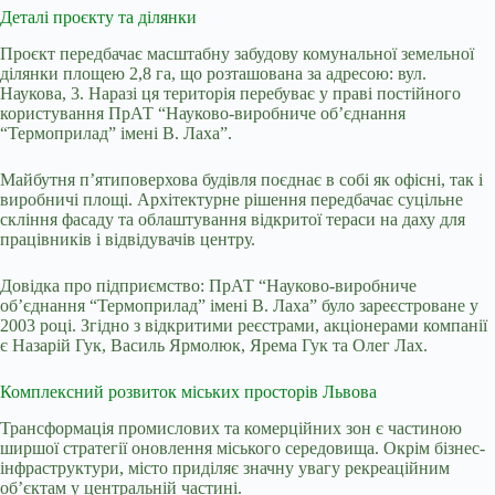
Деталі проєкту та ділянки
Проєкт передбачає масштабну забудову комунальної земельної
ділянки площею 2,8 га, що розташована за адресою: вул.
Наукова, 3. Наразі ця територія перебуває у праві постійного
користування ПрАТ “Науково-виробниче обʼєднання
“Термоприлад” імені В. Лаха”.
Майбутня п’ятиповерхова будівля поєднає в собі як офісні, так і
виробничі площі. Архітектурне рішення передбачає суцільне
скління фасаду та облаштування відкритої тераси на даху для
працівників і відвідувачів центру.
Довідка про підприємство: ПрАТ “Науково-виробниче
обʼєднання “Термоприлад” імені В. Лаха” було зареєстроване у
2003 році. Згідно з відкритими реєстрами, акціонерами компанії
є Назарій Гук, Василь Ярмолюк, Ярема Гук та Олег Лах.
Комплексний розвиток міських просторів Львова
Трансформація промислових та комерційних зон є частиною
ширшої стратегії оновлення міського середовища. Окрім бізнес-
інфраструктури, місто приділяє значну увагу рекреаційним
об’єктам у центральній частині.