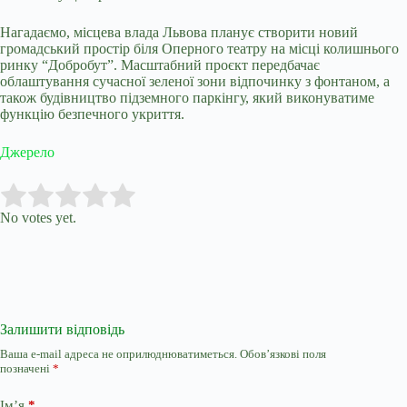
Нагадаємо, місцева влада Львова
планує створити новий
громадський простір біля Оперного театру
на місці колишнього
ринку “Добробут”. Масштабний проєкт передбачає
облаштування сучасної зеленої зони відпочинку з фонтаном, а
також будівництво підземного паркінгу, який виконуватиме
функцію безпечного укриття.
Джерело
Submit Rating
Rate this item:
No votes yet.
Залишити відповідь
Ваша e-mail адреса не оприлюднюватиметься.
Обов’язкові поля
позначені
*
Ім’я
*