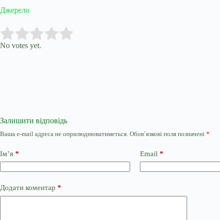
Джерело
Submit Rating
Rate this item:
No votes yet.
Залишити відповідь
Ваша e-mail адреса не оприлюднюватиметься.
Обов’язкові поля позначені
*
Ім’я
*
Email
*
Додати коментар
*