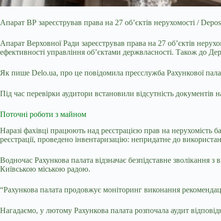
Апарат ВР зареєстрував права на 27 об’єктів нерухомості / Depos
Апарат Верховної Ради зареєстрував права на 27 об’єктів нерух
ефективності управління об’єктами держвласності. Також до Дер
Як пише Delo.ua, про це повідомила пресслужба Рахункової пала
Під час перевірки аудитори встановили відсутність документів на 
Поточні роботи з майном
Наразі фахівці працюють над реєстрацією прав на нерухомість б
реєстрації, проведено інвентаризацію: непридатне до використа
Водночас Рахункова палата відзначає безпідставне зволікання 
Київською міською радою.
“Рахункова палата продовжує моніторинг виконання рекомендацій 
Нагадаємо, у лютому
Рахункова палата розпочала аудит відповід