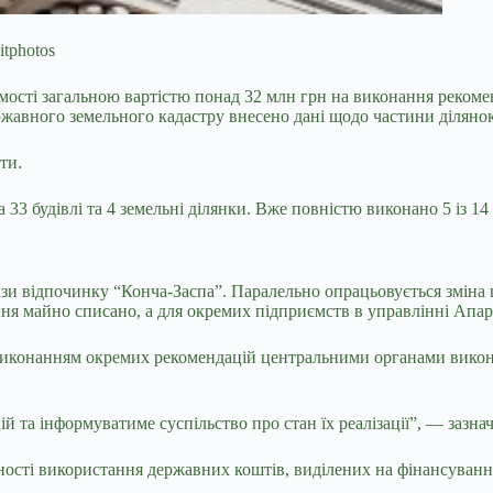
itphotos
омості загальною вартістю понад 32
млн грн на виконання рекомен
жавного земельного кадастру внесено дані щодо частини ділянок
ти.
33 будівлі та 4 земельні ділянки. Вже повністю виконано 5 із 14 
ази відпочинку “Конча-Заспа”. Паралельно опрацьовується зміна 
ння майно списано, а для окремих підприємств в управлінні Апар
з виконанням окремих рекомендацій центральними органами викон
та інформуватиме суспільство про стан їх реалізації”, — зазнач
ності використання державних коштів, виділених на фінансування