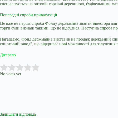
спеціалізується на оптовій торгівлі деревиною, будівельними ма
Попередні спроби приватизації
Це вже не перша спроба Фонду держмайна знайти інвестора для ц
торги були визнані такими, що не відбулися. Наступна спроба про
Нагадаємо, Фонд держмайна виставив на продаж
державний спир
спиртовий завод”, що відкриває нові можливості для залучення 
Джерело
Submit Rating
Rate this item:
No votes yet.
Залишити відповідь