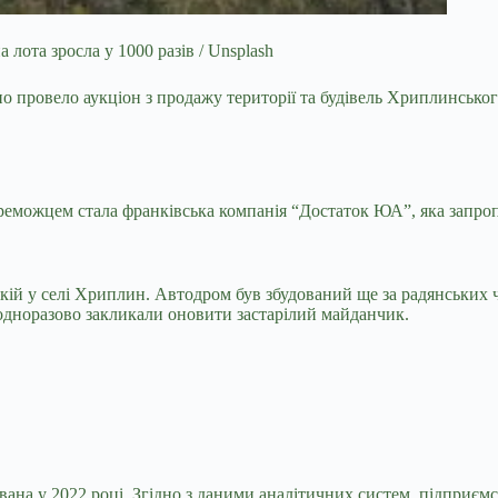
лота зросла у 1000 разів / Unsplash
но провело
аукціон з продажу території та будівель Хриплинськог
переможцем стала франківська компанія “Достаток ЮА”, яка запро
й у селі Хриплин. Автодром був збудований ще за радянських ча
еодноразово закликали оновити застарілий майданчик.
вана у 2022 році. Згідно з даними аналітичних систем, підприє