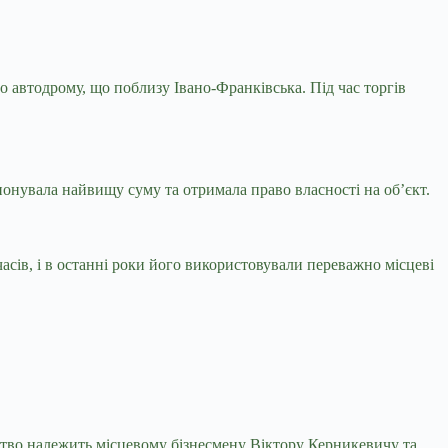
о автодрому, що поблизу Івано-Франківська. Під час торгів
понувала найвищу суму та отримала право власності на об’єкт.
сів, і в останні роки його використовували переважно місцеві
мство належить місцевому бізнесмену Віктору Керникевичу та