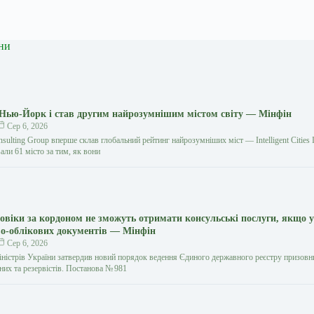
ни
 Нью-Йорк і став другим найрозумнішим містом світу — Мінфін
Сер 6, 2026
sulting Group вперше склав глобальний рейтинг найрозумніших міст — Intelligent Cities 
ли 61 місто за тим, як вони
ловіки за кордоном не зможуть отримати консульські послуги, якщо у
во-облікових документів — Мінфін
Сер 6, 2026
іністрів України затвердив новий порядок ведення Єдиного державного реєстру призовн
них та резервістів. Постанова № 981