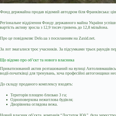
Фонд держмайна продав відомий автодром біля Франківська: ціна 
Регіональне відділення Фонду державного майна України успіш
вартість активу зросла з 12,9 тисяч гривень до 12,8 мільйона.
Про це повідомляє
Delo.ua
з посиланням на
Zaxid.net
.
За лот змагалися троє учасників. За підсумками трьох раундів 
Що відомо про об’єкт та нового власника
Приватизований актив розташований на вулиці Автоливмашівські
водії-початківці для тренувань, хоча професійні автогонщики н
До складу проданого комплексу входять:
Територія площею близько 3 га;
Одноповерхова нежитлова будівля;
Дворівнева оглядова вежа.
Новий власник об’єкта, компанія “Достаток ЮА”, була зареєстро