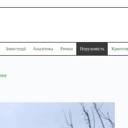
Інвестиції
Аналітика
Ринки
Нерухомість
Крипто
іону