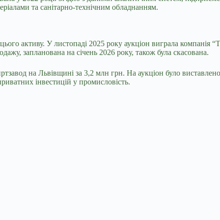
теріалами та санітарно-технічним обладнанням.
ього активу. У листопаді 2025 року аукціон виграла компанія “Т
дажу, запланована на січень 2026 року, також була скасована.
тзавод на Львівщині за 3,2 млн грн
. На аукціон було виставле
приватних інвестицій у промисловість.