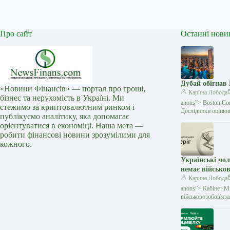
Про сайт
Останні нови
Дубай обігнав
«Новини Фінансів» — портал про гроші,
Карина Лобода
бізнес та нерухомість в Україні. Ми
anons”> Boston Con
стежимо за криптовалютним ринком і
Дослідники оцінюва
публікуємо аналітику, яка допомагає
орієнтуватися в економіці. Наша мета —
робити фінансові новини зрозумілими для
кожного.
Українські чо
немає військо
Карина Лобода
anons”> Кабінет М
військовозобов'яза