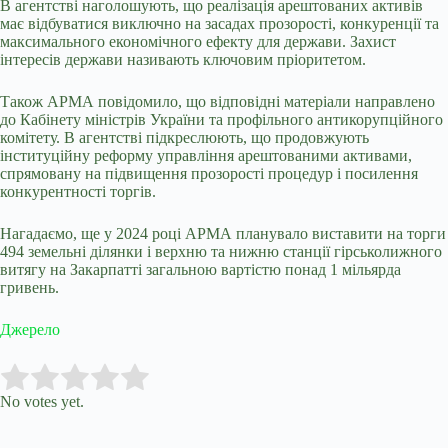
В агентстві наголошують, що реалізація арештованих активів
має відбуватися виключно на засадах прозорості, конкуренції та
максимального економічного ефекту для держави. Захист
інтересів держави називають ключовим пріоритетом.
Також АРМА повідомило, що відповідні матеріали направлено
до Кабінету міністрів України та профільного антикорупційного
комітету. В агентстві підкреслюють, що продовжують
інституційну реформу управління арештованими активами,
спрямовану на підвищення прозорості процедур і посилення
конкурентності торгів.
Нагадаємо, ще у 2024 році АРМА планувало виставити на торги
494 земельні ділянки і верхню та нижню станції гірськолижного
витягу на Закарпатті загальною вартістю понад 1 мільярда
гривень.
Джерело
Submit Rating
Rate this item:
No votes yet.