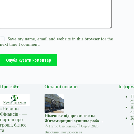
Save my name, email and website in this browser for the
next time I comment.
Опублікувати коментар
Про сайт
Останні новини
Інформ
П
С
К
«Новини
С
Фінансів» —
Німецьке підприємство на
К
портал про
Житомирщині зупиняє роботу
и
гроші, бізнес
після атаки РФ
Петро Самійленко
Сер 9, 2026
та
Виробничі потужності та