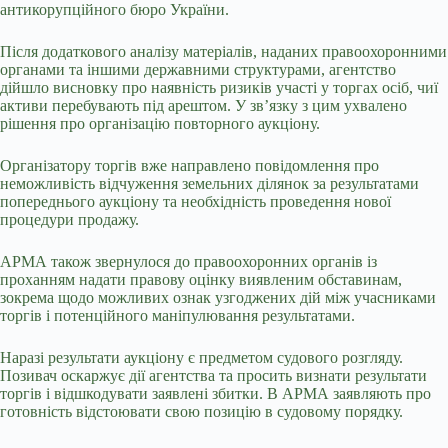
антикорупційного бюро України.
Після додаткового аналізу матеріалів, наданих правоохоронними
органами та іншими державними структурами, агентство
дійшло висновку про наявність ризиків участі у торгах осіб, чиї
активи перебувають під арештом. У зв’язку з цим ухвалено
рішення про організацію повторного аукціону.
Організатору торгів вже направлено повідомлення про
неможливість відчуження земельних ділянок за результатами
попереднього аукціону та необхідність проведення нової
процедури продажу.
АРМА також звернулося до правоохоронних органів із
проханням надати правову оцінку виявленим обставинам,
зокрема щодо можливих ознак узгоджених дій між учасниками
торгів і потенційного маніпулювання результатами.
Наразі результати аукціону є предметом судового розгляду.
Позивач оскаржує дії агентства та просить визнати результати
торгів і відшкодувати заявлені збитки. В АРМА заявляють про
готовність відстоювати свою позицію в судовому порядку.