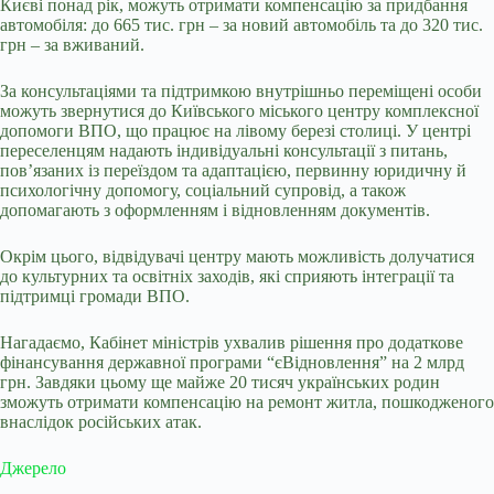
Києві понад рік, можуть отримати компенсацію за придбання
автомобіля: до 665 тис. грн – за новий автомобіль та до 320 тис.
грн – за вживаний.
За консультаціями та підтримкою внутрішньо переміщені особи
можуть звернутися до Київського міського центру комплексної
допомоги ВПО, що працює на лівому березі столиці. У центрі
переселенцям надають індивідуальні консультації з питань,
пов’язаних із переїздом та адаптацією, первинну юридичну й
психологічну допомогу, соціальний супровід, а також
допомагають з оформленням і відновленням документів.
Окрім цього, відвідувачі центру мають можливість долучатися
до культурних та освітніх заходів, які сприяють інтеграції та
підтримці громади ВПО.
Нагадаємо, Кабінет міністрів ухвалив рішення про додаткове
фінансування державної програми “єВідновлення” на 2 млрд
грн. Завдяки цьому ще майже 20 тисяч українських родин
зможуть отримати компенсацію на ремонт житла, пошкодженого
внаслідок російських атак.
Джерело