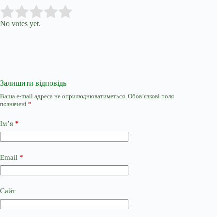
Submit Rating
Rate this item:
No votes yet.
Залишити відповідь
Ваша e-mail адреса не оприлюднюватиметься.
Обов’язкові поля
позначені
*
Ім’я
*
Email
*
Сайт