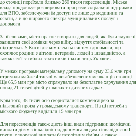
до столиці переїхали близько 260 тисяч переселенців. Міська
влада продовжує розширювати програми соціальної підтримки
для ВПО, забезпечуючи їм доступ не лише до медицини та
освіти, а й до широкого спектра муніципальних послуг і
допомоги.
За її словами, місто прагне створити для людей, які були змушені
залишити свої домівки через війну, відчуття стабільності та
підтримки. У Києві діє комплексна система допомоги, що
охоплює родини з дітьми, ветеранів, людей з інвалідністю, а
також сім’ї загиблих захисників і захисниць України.
У межах програми матеріальну допомогу на суму 23,6 млн грн
отримали майже 4 тисячі малозабезпечених мешканців столиці.
Ще 65,5 млн грн місто спрямувало на безоплатне харчування для
понад 21 тисячі дітей у школах та дитячих садках.
Крім того, 38 тисяч осіб скористалися компенсацією за
пільговий проїзд у громадському транспорті. На ці потреби з
міського бюджету виділили 15 млн грн.
Для переселенців також діють інші види підтримки: щомісячні
виплати дітям з інвалідністю, допомога людям з інвалідністю І
групи, одноразові виплати багатодітним сім’ям, а також