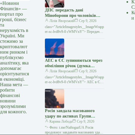
К
«Новини
С
Фінансів» —
ДПС передасть дані
К
портал про
Міноборони про чоловіків
и
гроші, бізнес
18−60 років для актуалізації
Лілія Яворський
Сер 9, 2026
та
реєстру «Оберіг»
class=”ArticleImagestyles__ImageWrapp
нерухомість в
er-sc-lvd8v9-0 cWMVnY”> Передачу
Україні. Ми
даних ДПС має здійснити протягом 90
стежимо за
календарних днів.Кабінет Міністрів
криптовалют
доручив Державній
ним ринком і
публікуємо
АЕС в ЄС зупиняються через
аналітику, яка
обміління річок (думка
допомагає
експерта)
Лілія Яворський
Сер 9, 2026
орієнтуватися
class=”ArticleImagestyles__ImageWrapp
в економіці.
er-sc-lvd8v9-0 cWMVnY”> АЕС в ЄС
Наша мета —
зупиняються через обміління річок
робити
(думка експерта)Через аномальну
фінансові
спеку в Європі суттєво знизився
новини
зрозумілими
Росія завдала масованого
для кожного.
удару по активах Групи
“Нафтогаз” по всій країні
Карина Лобода
Сер 9, 2026
“> Фото: t.me/NaftogazUA Росія
продовжує завдавати масованих ударів