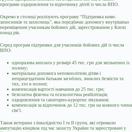
програми оздоровлення та відпочинку дітей із числа ВПО.
Окремо в столиці реалізують програму “Підтримка киян-
захисників та захисниць”, яка передбачає допомогу внутрішньо
переміщеним учасникам бойових дій, зареєстрованим у Києві
понад рік.
Серед програм підтримки для учасників бойових дій із числа
ВПО:
одноразова виплата у розмірі 45 тис. грн для звільнених із
полону;
матеріальна допомога неповнолітнім дітям і
непрацездатним батькам загиблих, зниклих безвісти та
тих, хто в полоні;
компенсація вартості навчання до 25 тис. грн;
безплатна фізична та психологічна реабілітація;
оздоровлення та санаторно-курортне лікування;
компенсація за відпочинок до 12 тис. грн на кожного члена
сім’ї.
Також ветерани з інвалідністю І та ІІ групи, які отримали
ампутацію кінцівок під час захисту України та зареєстровані у