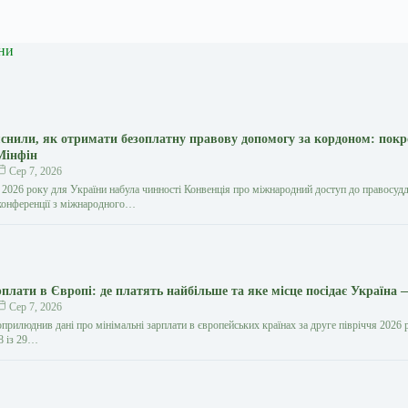
ни
снили, як отримати безоплатну правову допомогу за кордоном: пок
Мінфін
Сер 7, 2026
я 2026 року для України набула чинності Конвенція про міжнародний доступ до правосудд
 конференції з міжнародного…
рплати в Європі: де платять найбільше та яке місце посідає Україна
Сер 7, 2026
прилюднив дані про мінімальні зарплати в європейських країнах за друге півріччя 2026 
8 із 29…