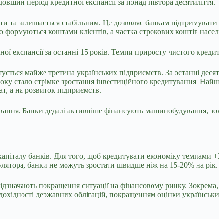
вший період кредитної експансії за понад півтора десятиліття.
и та залишається стабільним. Це дозволяє банкам підтримувати в
 формуються коштами клієнтів, а частка строкових коштів населен
ї експансії за останні 15 років. Темпи приросту чистого креди
ується майже третина українських підприємств. За останні десят
 року стало стрімке зростання інвестиційного кредитування. Най
т, а на розвиток підприємств.
вання. Банки дедалі активніше фінансують машинобудування, зок
капіталу банків. Для того, щоб кредитувати економіку темпами 
гулятора, банки не можуть зростати швидше ніж на 15-20% на рік.
дзначають покращення ситуації на фінансовому ринку. Зокрема, 
м дохідності державних облігацій, покращенням оцінки українсь