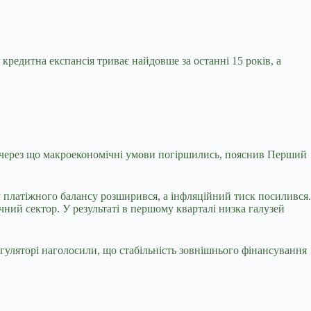
 кредитна експансія триває найдовше за останні 15 років, а
и, через що макроекономічні умови погіршились, пояснив Перший
у платіжного балансу розширився, а інфляційний тиск посилився.
ний сектор. У результаті в першому кварталі низка галузей
гуляторі наголосили, що стабільність зовнішнього фінансування