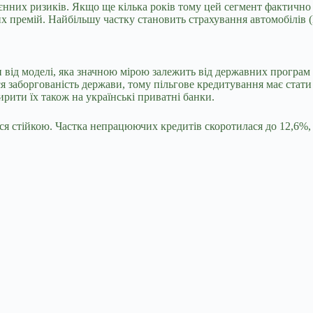
єнних ризиків. Якщо ще кілька років тому цей сегмент фактично
х премій. Найбільшу частку становить страхування автомобілів (
 від моделі, яка значною мірою залежить від державних програм
я заборгованість держави, тому пільгове кредитування має стат
рити їх також на українські приватні банки.
 стійкою. Частка непрацюючих кредитів скоротилася до 12,6%, а