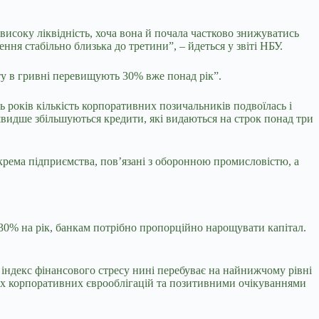
исоку ліквідність, хоча вона й почала частково знижуватись
ня стабільно близька до третини”, – йдеться у звіті НБУ.
ту в гривні перевищують 30% вже понад рік”.
ь років кількість корпоративних позичальників подвоїлась і
швидше збільшуються кредити, які видаються на строк понад три
рема підприємства, пов’язані з оборонною промисловістю, а
+30% на рік, банкам потрібно пропорційно нарощувати капітал.
індекс фінансового стресу нині перебуває на найнижчому рівні
ких корпоративних єврооблігацій та позитивними очікуваннями