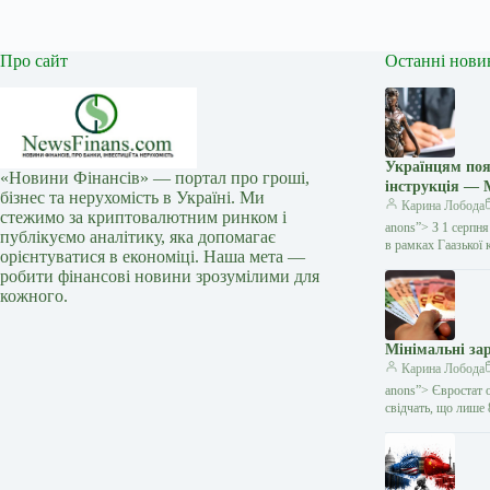
Про сайт
Останні нови
Українцям поя
«Новини Фінансів» — портал про гроші,
інструкція — 
бізнес та нерухомість в Україні. Ми
Карина Лобода
стежимо за криптовалютним ринком і
anons”> З 1 серпн
публікуємо аналітику, яка допомагає
в рамках Гаазької
орієнтуватися в економіці. Наша мета —
робити фінансові новини зрозумілими для
кожного.
Мінімальні за
Карина Лобода
anons”> Євростат о
свідчать, що лише 