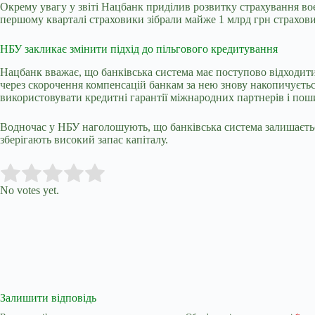
Окрему увагу у звіті Нацбанк приділив розвитку страхування во
першому кварталі страховики зібрали майже 1 млрд грн страхови
НБУ закликає змінити підхід до пільгового кредитування
Нацбанк вважає, що банківська система має поступово відходити
через скорочення компенсацій банкам за нею знову накопичуєтьс
використовувати кредитні гарантії міжнародних партнерів і поши
Водночас у НБУ наголошують, що банківська система залишається
зберігають високий запас капіталу.
Submit Rating
Rate this item:
No votes yet.
Залишити відповідь