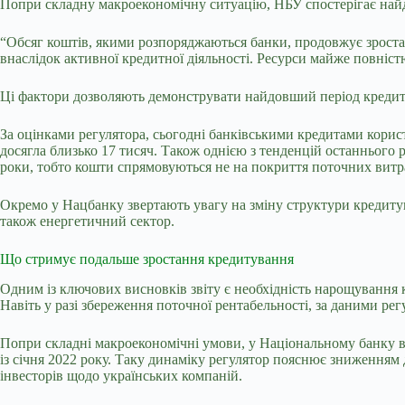
Попри складну макроекономічну ситуацію, НБУ спостерігає найдо
“Обсяг коштів, якими розпоряджаються банки, продовжує зростат
внаслідок активної кредитної діяльності. Ресурси майже повністю
Ці фактори дозволяють демонструвати найдовший період кредитно
За оцінками регулятора, сьогодні банківськими кредитами корист
досягла близько 17 тисяч. Також однією з тенденцій останнього
роки, тобто кошти спрямовуються не на покриття поточних витра
Окремо у Нацбанку звертають увагу на зміну структури кредиту
також енергетичний сектор.
Що стримує подальше зростання кредитування
Одним із ключових висновків звіту є необхідність нарощування 
Навіть у разі збереження поточної рентабельності, за даними ре
Попри складні макроекономічні умови, у Національному банку ві
із січня 2022 року. Таку динаміку регулятор пояснює зниження
інвесторів щодо українських компаній.