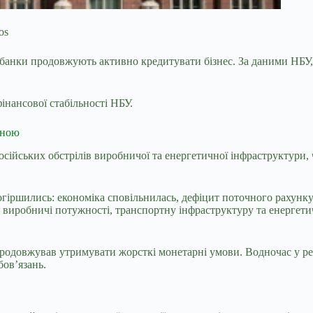
os
кі банки продовжують активно кредитувати
бізнес. За даними НБУ,
фінансової стабільності НБУ.
иною
російських обстрілів виробничої та енергетичної інфраструктур
огіршились: економіка сповільнилась, дефіцит поточного рахунк
 виробничі потужності, транспортну інфраструктуру та енергетич
продовжував утримувати жорсткі монетарні умови. Водночас у ре
ов’язань.