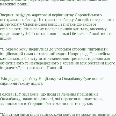
належної реакції.
Звернення будуть адресовані керівництву Європейського
центрального банку, Центрального банку Австрії, генерального
директорату Європейської комісії з питань фінансової
стабільності, фінансових послуг і ринків капіталу, високому
представнику ЄС із питань зовнішньої і безпекової політики та
іншим.
“Я окремо хочу звернутися до угорської сторони підтримати
ініційований нами незалежний аудит. Наприклад, Європейська
комісія могла б виступити незалежною третьою стороною для
об’єктивного та неупередженого з’ясування всіх обставин цього
інциденту”, — наголосив Пишний.
Він
додав, що з боку Нацбанку та Ощадбанку буде повне
сприяння такому аудиту.
Голова НБУ зауважив, що після звільнення працівників
Ощадбанку, валютні цінності, які перевозили інкасатори,
залишаються в Угорщині без законних на те підстав.
“Ми стикнулися із ситуацією, коли консул не може потрапити до