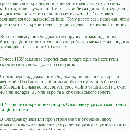
громадян своєї країни, коли адвокат не має доступу до своїх
клієнтів, коли звучать політичні заяви без жодних підтверджень,
а дискредитація стає головною метою – такі дії не можуть
залишатися без належної оцінки. Тому варто раз і назавжди чітко
розставити всі крапки над “і” у цій справі”, –написав Пишний.
Він наполягає, що Ощадбанк не порушував законодавства, а
його працівники виконували свою роботу в межах міжнародних
договорів і на законних підставах.
Голова НБУ закликає європейських партнерів та інституції
сказати своє слово щодо цієї ситуації.
Своєю чергою, державний Ощадбанк, чиї два інкасаторські
автомобілі із сімома працівниками були затримані 5 березня
в Угорщині, вимагає повернути своє майно та цінності на суму
40 млн доларів, 35 млн євро та 9 кг банківського золота.
В Угорщині викрали інкасаторів Ощадбанку, разом з машинами
та цінностями
В Ощадбанку заявили про
затримання в Угорщині двох
інкасаторських автомобілів
фінустанови разом із цінностями та
викрадення своїх співробітників