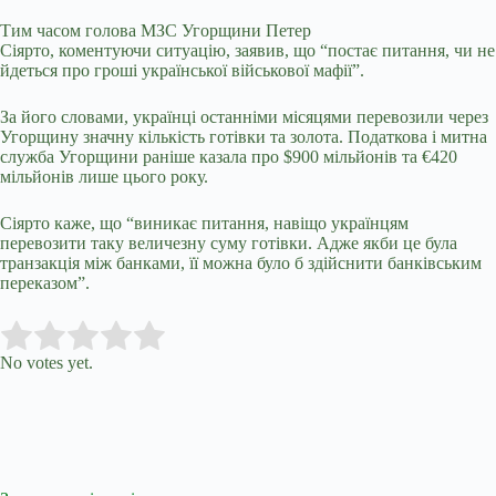
Тим часом голова МЗС Угорщини Петер
Сіярто,
коментуючи
ситуацію, заявив, що “постає питання, чи не
йдеться про гроші української військової мафії”.
За його словами, українці останніми місяцями перевозили через
Угорщину значну кількість готівки та золота. Податкова і митна
служба Угорщини раніше казала про $900 мільйонів та €420
мільйонів лише цього року.
Сіярто каже, що “виникає питання, навіщо українцям
перевозити таку величезну суму готівки. Адже якби це була
транзакція між банками, її можна було б здійснити банківським
переказом”.
Submit Rating
Rate this item:
No votes yet.