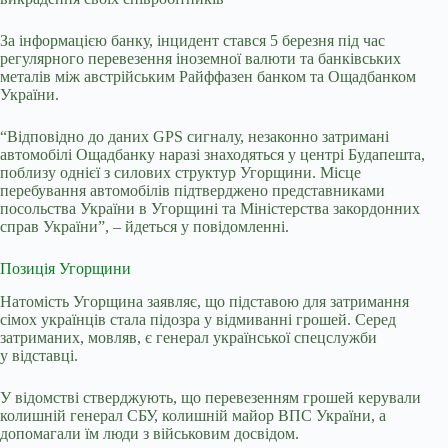
За інформацією банку, інцидент стався 5 березня під час
регулярного перевезення іноземної валюти та банківських
металів між австрійським Райффазен банком та Ощадбанком
України.
“Відповідно до даних GPS сигналу, незаконно затримані
автомобілі Ощадбанку наразі знаходяться у центрі Будапешта,
поблизу однієї з силових структур Угорщини. Місце
перебування автомобілів підтверджено представниками
посольства України в Угорщині та Міністерства закордонних
справ України”, – йдеться у повідомленні.
Позиція Угорщини
Натомість Угорщина заявляє, що підставою для затримання
сімох українців стала
підозра у відмиванні грошей. Серед
затриманих, мовляв, є генерал української спецслужби
у відставці.
У відомстві стверджують, що перевезенням грошей керували
колишній генерал СБУ, колишній майор ВПС України, а
допомагали їм люди з військовим досвідом.