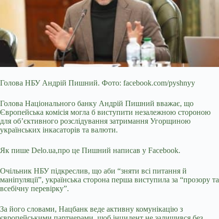
Голова НБУ Андрій Пишний. Фото: facebook.com/pyshnyy
Голова Національного банку Андрій Пишний вважає, що
Європейська комісія могла б виступити незалежною стороною
для
об’єктивного розслідування затримання Угорщиною
українських інкасаторів та валюти.
Як пише Delo.ua,про це Пишний написав у Facebook.
Очільник НБУ підкреслив, що аби “зняти всі питання й
маніпуляції”, українська сторона перша виступила за “прозору та
всебічну перевірку”.
За його словами, Нацбанк веде активну комунікацію з
європейськими партнерами, щоб інцидент не залишився без