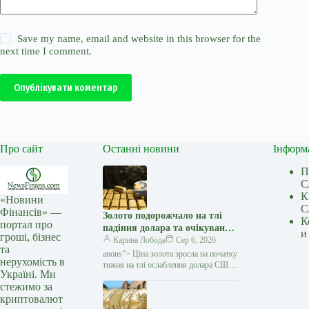
Save my name, email and website in this browser for the
next time I comment.
Опублікувати коментар
Про сайт
Останні новини
Інформ
П
С
К
«Новини
С
Фінансів» —
Золото подорожчало на тлі
К
портал про
падіння долара та очікувань
и
гроші, бізнес
переговорів США з Іраном —
Карина Лобода
Сер 6, 2026
та
Мінфін
anons”> Ціна золота зросла на початку
нерухомість в
тижня на тлі ослаблення долара США
Україні. Ми
та зниження побоювань щодо нового
стежимо за
витка інфляції. Як повідомляє Reuters,
криптовалют
ринок…