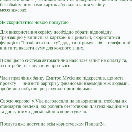
без обміну номерами карток або надсилання чеків у
месенджерах.
Як скористатися новою послугою
Для використання сервісу необхідно обрати відповідну
транзакцію у виписці за карткою в Приват24, скористатися
функцією “Розділити оплату”, додати отримувачів із телефонної
книги та вказати суму для кожного з них.
Після цього система автоматично надсилає запит на оплату та,
за потреби, нагадування про нього.
Член правління банку Дмитро Мусієнко підкреслив, що мета
проєкту — знизити бар’єри у фінансовій взаємодії між людьми,
зробивши побутові розрахунки прозорішими.
Своєю чергою, у Visa наголосили на використанні глобальних
стандартів безпеки, які роблять безготівкові платежі надійними
та доступними для мільйонів користувачів.
Послуга вже доступна всім користувачам Приват24.