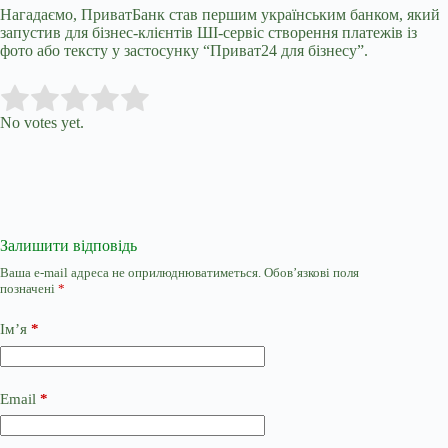
Нагадаємо, ПриватБанк став першим українським банком, який
запустив для бізнес-клієнтів ШІ-сервіс створення платежів із
фото або тексту у застосунку “Приват24 для бізнесу”.
Submit Rating
Rate this item:
No votes yet.
Залишити відповідь
Ваша e-mail адреса не оприлюднюватиметься.
Обов’язкові поля
позначені
*
Ім’я
*
Email
*