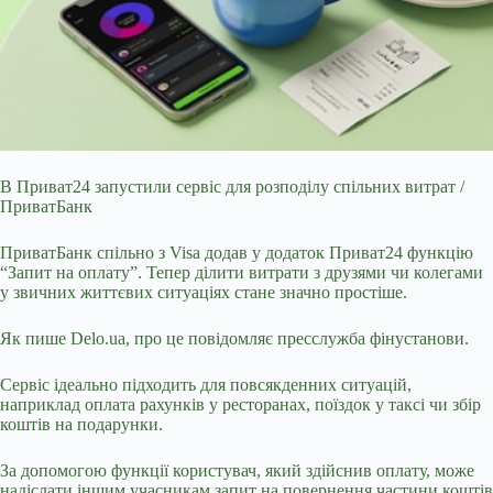
В Приват24 запустили сервіс для розподілу спільних витрат /
ПриватБанк
ПриватБанк спільно з Visa додав у додаток Приват24 функцію
“Запит на оплату”. Тепер ділити витрати
з друзями чи колегами
у звичних життєвих ситуаціях стане значно простіше.
Як пише Delo.ua, про це повідомляє пресслужба фінустанови.
Сервіс ідеально підходить для повсякденних ситуацій,
наприклад оплата рахунків у ресторанах, поїздок у таксі чи збір
коштів на подарунки.
За допомогою функції користувач, який здійснив оплату, може
надіслати іншим учасникам запит на повернення частини коштів