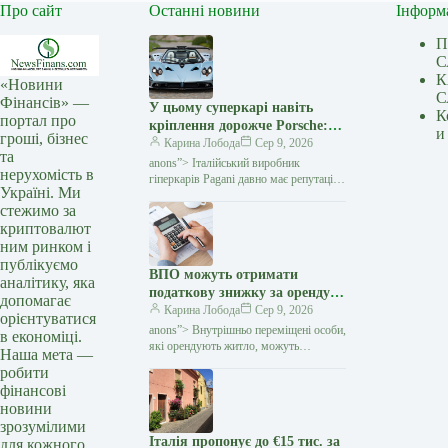
Про сайт
Останні новини
Інформ
П
С
К
«Новини
С
Фінансів» —
У цьому суперкарі навіть
К
портал про
кріплення дорожче Porsche:
и
гроші, бізнес
навіщо Pagani витрачає $160
Карина Лобода
Сер 9, 2026
та
тисяч на болти — Мінфін
anons”> Італійський виробник
нерухомість в
гіперкарів Pagani давно має репутацію
Україні. Ми
бренду, який перетворює автомобілі
стежимо за
на витвори мистецтва. Проте навіть
криптовалют
шанувальників марки здивував
ним ринком і
публікуємо
ВПО можуть отримати
аналітику, яка
податкову знижку за оренду
допомагає
житла: які умови треба
Карина Лобода
Сер 9, 2026
орієнтуватися
виконати — Мінфін
anons”> Внутрішньо переміщені особи,
в економіці.
які орендують житло, можуть
Наша мета —
скористатися податковою знижкою
робити
та повернути частину сплаченого
фінансові
податку на доходи фізичних осіб
новини
(ПДФО)
зрозумілими
Італія пропонує до €15 тис. за
для кожного.