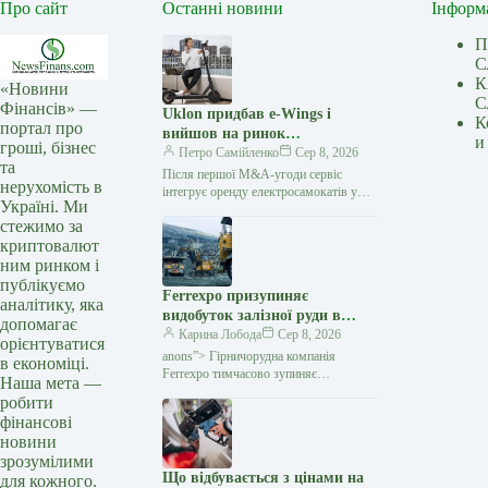
Про сайт
Останні новини
Інформ
П
С
К
«Новини
С
Фінансів» —
Uklon придбав e-Wings і
К
портал про
вийшов на ринок
и
гроші, бізнес
електросамокатів
Петро Самійленко
Сер 8, 2026
та
Після першої M&A-угоди сервіс
нерухомість в
інтегрує оренду електросамокатів у
Україні. Ми
власний застосунок та розширює
стежимо за
екосистему міської мобільності
криптовалют
Українська технологічна компанія
Uklon завершила…
ним ринком і
публікуємо
Ferrexpo призупиняє
аналітику, яка
видобуток залізної руди в
допомагає
Україні через проблеми з
Карина Лобода
Сер 8, 2026
орієнтуватися
експортом — Мінфін
anons”> Гірничорудна компанія
в економіці.
Ferrexpo тимчасово зупиняє
Наша мета —
видобуток і виробництво залізорудної
робити
продукції на своїх українських
фінансові
підприємствах. Причиною стали
новини
проблеми
зрозумілими
Що відбувається з цінами на
для кожного.