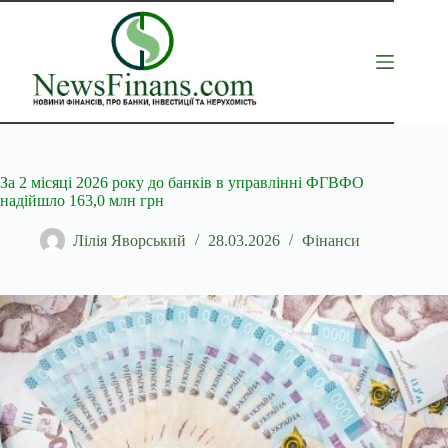
Перейти
до
вмісту
За 2 місяці 2026 року до банків в управлінні ФГВФО
надійшло 163,0 млн грн
Лілія Яворський
28.03.2026
Фінанси