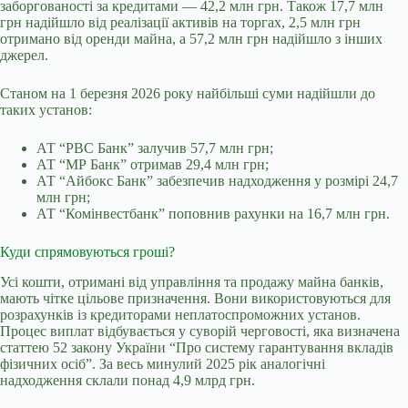
заборгованості за кредитами — 42,2 млн грн. Також 17,7 млн
грн надійшло від реалізації активів на торгах, 2,5 млн грн
отримано від оренди майна, а 57,2 млн грн надійшло з інших
джерел.
Станом на 1 березня 2026 року найбільші суми надійшли до
таких установ:
АТ “РВС Банк” залучив 57,7 млн грн;
АТ “МР Банк” отримав 29,4 млн грн;
АТ “Айбокс Банк” забезпечив надходження у розмірі 24,7
млн грн;
АТ “Комінвестбанк” поповнив рахунки на 16,7 млн грн.
Куди спрямовуються гроші?
Усі кошти, отримані від управління та продажу майна банків,
мають чітке цільове призначення. Вони використовуються для
розрахунків із кредиторами неплатоспроможних установ.
Процес виплат відбувається у суворій черговості, яка визначена
статтею 52 закону України “Про систему гарантування вкладів
фізичних осіб”. За весь минулий 2025 рік аналогічні
надходження склали понад 4,9 млрд грн.