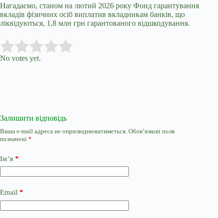
Нагадаємо, с
таном на лютий 2026 року Фонд гарантування
вкладів фізичних осіб виплатив вкладникам банків, що
ліквідуються, 1,8 млн грн гарантованого відшкодування.
Submit Rating
Rate this item:
No votes yet.
Залишити відповідь
Ваша e-mail адреса не оприлюднюватиметься.
Обов’язкові поля
позначені
*
Ім’я
*
Email
*