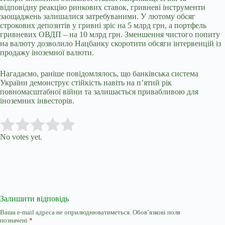
відповідну реакцію ринкових ставок, гривневі інструменти
заощаджень залишалися затребуваними. У лютому обсяг
строкових депозитів у гривні зріс на 5 млрд грн, а портфель
гривневих ОВДП – на 10 млрд грн. Зменшення чистого попиту
на валюту дозволило Нацбанку скоротити обсяги інтервенцій із
продажу іноземної валюти.
Нагадаємо, раніше повідомлялось, що банківська система
України демонструє стійкість навіть на п’ятий рік
повномасштабної війни та залишається привабливою для
іноземних інвесторів.
Submit Rating
Rate this item:
No votes yet.
Залишити відповідь
Ваша e-mail адреса не оприлюднюватиметься.
Обов’язкові поля
позначені
*