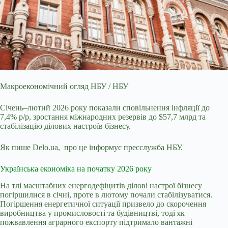
Макроекономічний огляд НБУ / НБУ
Січень–лютий 2026 року показали сповільнення інфляції до
7,4% р/р, зростання міжнародних резервів до $57,7 млрд та
стабілізацію ділових
настроїв бізнесу.
Як пише Delo.ua, про це інформує пресслужба НБУ.
Українська економіка на початку 2026 року
На тлі масштабних енергодефіцитів ділові настрої бізнесу
погіршилися в січні, проте в лютому почали стабілізуватися.
Погіршення енергетичної ситуації призвело до скорочення
виробництва у промисловості та будівництві, тоді як
пожвавлення аграрного експорту підтримало вантажні