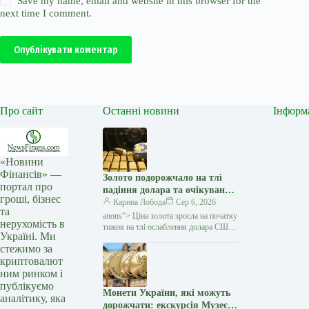
Save my name, email and website in this browser for the
next time I comment.
Опублікувати коментар
Про сайт
Останні новини
Інформ
«Новини
Фінансів» —
Золото подорожчало на тлі
портал про
падіння долара та очікувань
гроші, бізнес
переговорів США з Іраном —
Карина Лобода
Сер 6, 2026
та
Мінфін
anons”> Ціна золота зросла на початку
нерухомість в
тижня на тлі ослаблення долара США
Україні. Ми
та зниження побоювань щодо нового
стежимо за
витка інфляції. Як повідомляє Reuters,
криптовалют
ринок…
ним ринком і
публікуємо
Монети України, які можуть
аналітику, яка
дорожчати: екскурсія Музеєм