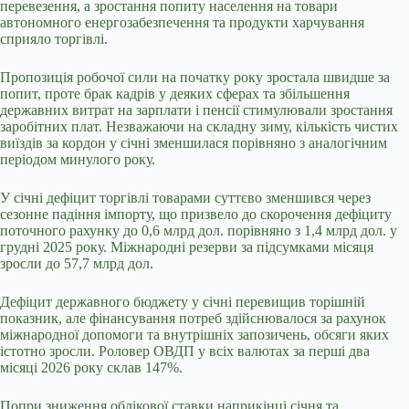
перевезення, а зростання попиту населення на товари
автономного енергозабезпечення та продукти харчування
сприяло торгівлі.
Пропозиція робочої сили на початку року зростала швидше за
попит, проте брак кадрів у деяких сферах та збільшення
державних витрат на зарплати і пенсії стимулювали зростання
заробітних плат. Незважаючи на складну зиму, кількість чистих
виїздів за кордон у січні зменшилася порівняно з аналогічним
періодом минулого року.
У січні дефіцит торгівлі товарами суттєво зменшився через
сезонне падіння імпорту, що призвело до скорочення дефіциту
поточного рахунку до 0,6 млрд дол. порівняно з 1,4 млрд дол. у
грудні 2025 року. Міжнародні резерви за підсумками місяця
зросли до 57,7 млрд дол.
Дефіцит державного бюджету у січні перевищив торішній
показник, але фінансування потреб здійснювалося за рахунок
міжнародної допомоги та внутрішніх запозичень, обсяги яких
істотно зросли. Роловер ОВДП у всіх валютах за перші два
місяці 2026 року склав 147%.
Попри зниження облікової ставки наприкінці січня та