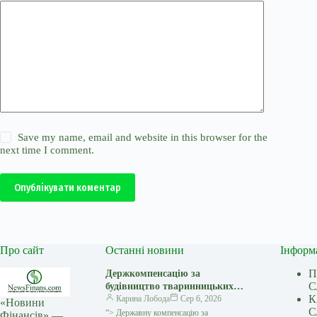
Save my name, email and website in this browser for the
next time I comment.
Опублікувати коментар
Про сайт
Останні новини
Інформ
П
Держкомпенсацію за
С
будівництво тваринницьких
К
комплексів потенційно може
Карина Лобода
Сер 6, 2026
«Новини
С
отримати 31 підприємство
“> Державну компенсацію за
Фінансів» —