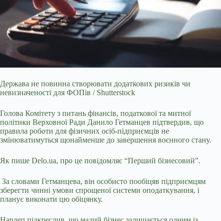
Держава не повинна створювати додаткових ризиків чи
невизначеності для ФОПів / Shutterstock
Голова Комітету з питань фінансів, податкової та митної
політики Верховної
Ради Данило Гетманцев підтвердив, що
правила роботи для фізичних осіб‑підприємців не
змінюватимуться щонайменше до завершення воєнного стану.
Як пише Delo.ua, про це повідомляє “Перший бізнесовий”.
За словами Гетманцева, він особисто пообіцяв підприємцям
зберегти чинні умови спрощеної системи оподаткування, і
планує виконати цю обіцянку.
Нардеп підкреслив, що малий бізнес залишається одним із