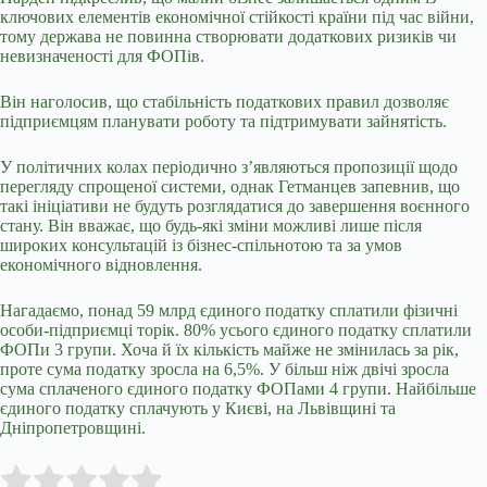
ключових елементів економічної стійкості країни під час війни,
тому держава не повинна створювати додаткових ризиків чи
невизначеності для ФОПів.
Він наголосив, що стабільність податкових правил дозволяє
підприємцям планувати роботу та підтримувати зайнятість.
У політичних колах періодично з’являються пропозиції щодо
перегляду спрощеної системи, однак Гетманцев запевнив, що
такі ініціативи не будуть розглядатися до завершення воєнного
стану. Він вважає, що будь-які зміни можливі лише після
широких консультацій із бізнес‑спільнотою та за умов
економічного відновлення.
Нагадаємо, понад 59 млрд єдиного податку сплатили фізичні
особи-підприємці торік. 80% усього єдиного податку сплатили
ФОПи 3 групи. Хоча й їх кількість майже не змінилась за рік,
проте сума податку зросла на 6,5%. У більш ніж двічі зросла
сума сплаченого єдиного податку ФОПами 4 групи. Найбільше
єдиного податку сплачують у Києві, на Львівщині та
Дніпропетровщині.
Submit Rating
Rate this item: