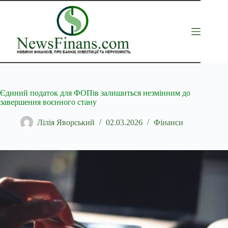
Перейти
до
вмісту
Єдиний податок для ФОПів залишиться незмінним до
завершення воєнного стану
Лілія Яворський
02.03.2026
Фінанси