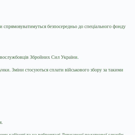
ти спрямовуватимуться безпосередньо до спеціального фонду
ковослужбовців Збройних Сил України.
унки. Зміни стосуються сплати військового збору за такими
я.
му кабінеті та на вебпорталі Державної податкової служби.