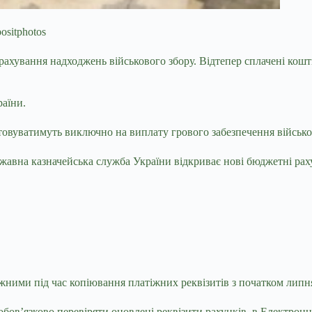
ositphotos
арахування надходжень військового
збору. Відтепер сплачені кош
аїни.
стовуватимуть виключно на виплату грового забезпечення війсь
ржавна казначейська служба України відкриває нові бюджетні рах
жними під час копіювання платіжних реквізитів з початком липн
ов’язково перевіряти оновлені реквізити рахунків в Електронно