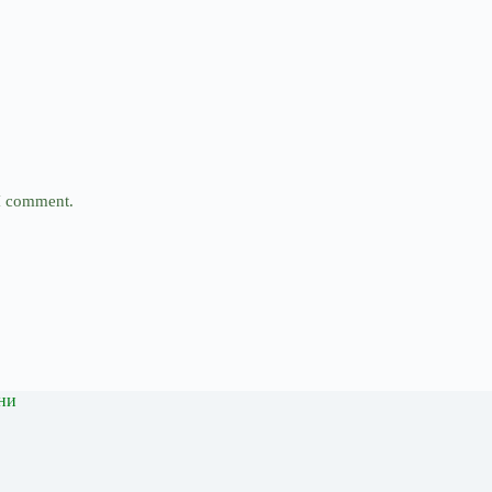
 I comment.
ни