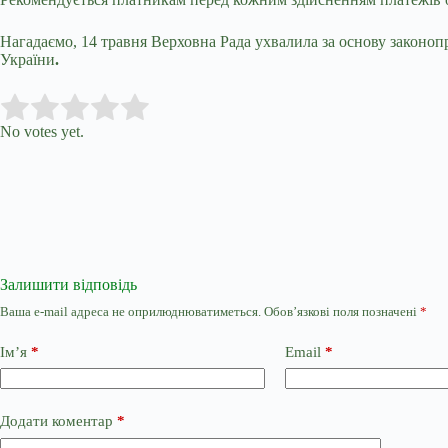
Нагадаємо, 14 травня Верховна Рада ухвалила за основу законоп
України
.
Submit Rating
Rate this item:
No votes yet.
Залишити відповідь
Ваша e-mail адреса не оприлюднюватиметься.
Обов’язкові поля позначені
*
Ім’я
*
Email
*
Додати коментар
*