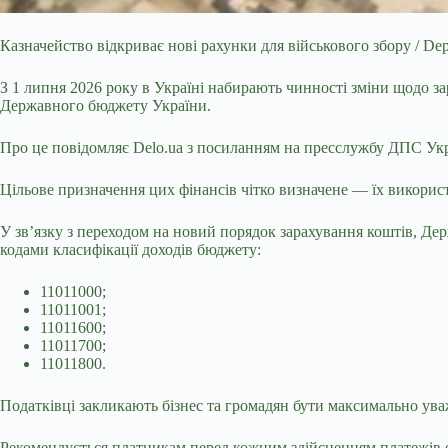
Казначейство відкриває нові рахунки для військового збору / Dep
З 1 липня 2026 року в Україні набирають чинності зміни щодо з
Державного бюджету України.
Про це повідомляє Delo.ua з посиланням на пресслужбу ДПС Укр
Цільове призначення цих фінансів чітко визначене — їх викори
У зв’язку з переходом на новий порядок зарахування коштів, Де
кодами класифікації доходів бюджету:
11011000;
11011001;
11011600;
11011700;
11011800.
Податківці закликають бізнес та громадян бути максимально ува
Рекомендується платникам перед кожним здійсненням платежів об