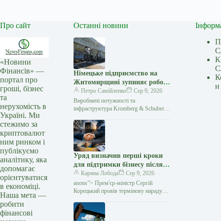
Про сайт
Останні новини
Інформ
П
С
К
«Новини
С
Фінансів» —
Німецьке підприємство на
К
портал про
Житомирщині зупиняє роботу
и
гроші, бізнес
після атаки РФ
Петро Самійленко
Сер 9, 2026
та
Виробничі потужності та
нерухомість в
інфраструктура Kromberg & Schubert
Україні. Ми
зазнали масштабних руйнувань
стежимо за
Підприємство Kromberg & Schubert
криптовалют
тимчасово припиняє роботу після
російської атаки.…
ним ринком і
публікуємо
Уряд визначив перші кроки
аналітику, яка
для підтримки бізнесу після
допомагає
російських атак — Мінфін
Карина Лобода
Сер 9, 2026
орієнтуватися
anons”> Прем'єр-міністр Сергій
в економіці.
Корецький провів термінову нараду
Наша мета —
з представниками бізнесу, ритейлу
робити
та логістичних компаній після серії
фінансові
російських ударів