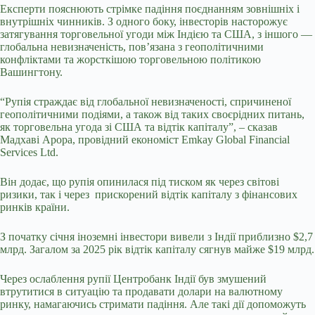
Експерти пояснюють стрімке падіння поєднанням зовнішніх і
внутрішніх чинників. З одного боку, інвесторів насторожує
затягування торговельної угоди між Індією та США, з іншого —
глобальна невизначеність, пов’язана з геополітичними
конфліктами та жорсткішою торговельною політикою
Вашингтону.
“Рупія страждає від глобальної невизначеності, спричиненої
геополітичними подіями, а також від таких своєрідних питань,
як торговельна угода зі США та відтік капіталу”, – сказав
Мадхаві Арора, провідний економіст Emkay Global Financial
Services Ltd.
Він додає, що рупія опинилася під тиском як через світові
ризики, так і через прискорений відтік капіталу з фінансових
ринків країни.
З початку січня іноземні інвестори вивели з Індії приблизно $2,7
млрд. Загалом за 2025 рік відтік капіталу сягнув майже $19 млрд.
Через ослаблення рупії Центробанк Індії був змушений
втрутитися в ситуацію та продавати долари на валютному
ринку, намагаючись стримати падіння. Але такі дії допоможуть