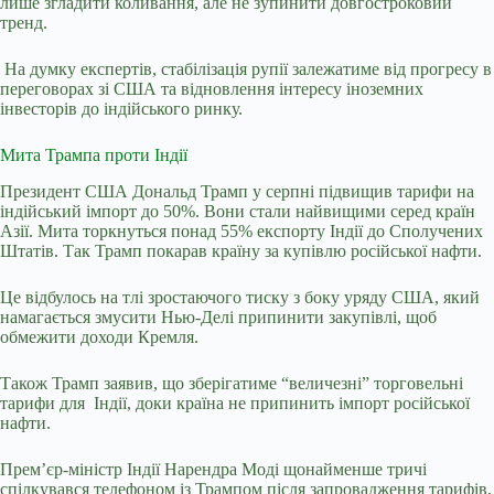
лише згладити коливання, але не зупинити довгостроковий
тренд.
На думку експертів, стабілізація рупії залежатиме від прогресу в
переговорах зі США та відновлення інтересу іноземних
інвесторів до індійського ринку.
Мита Трампа проти Індії
Президент США Дональд Трамп у серпні підвищив тарифи на
індійський імпорт до 50%. Вони стали найвищими серед країн
Азії. Мита торкнуться понад 55% експорту Індії до Сполучених
Штатів. Так Трамп покарав країну за купівлю російської нафти.
Це відбулось на тлі зростаючого тиску з боку уряду США, який
намагається змусити Нью-Делі припинити закупівлі, щоб
обмежити доходи Кремля.
Також Трамп заявив, що зберігатиме “величезні” торговельні
тарифи для Індії, доки країна не припинить імпорт російської
нафти.
Прем’єр-міністр Індії Нарендра Моді щонайменше тричі
спілкувався телефоном із Трампом після запровадження тарифів,