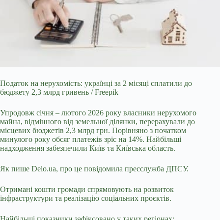
Податок на нерухомість: українці за 2 місяці сплатили до
бюджету 2,3 млрд гривень / Freepik
Упродовж січня – лютого 2026 року власники нерухомого
майна, відмінного від
земельної ділянки, перерахували до
місцевих бюджетів 2,3 млрд грн. Порівняно з початком
минулого року обсяг платежів зріс на 14%. Найбільші
надходження забезпечили Київ та Київська область.
Як пише Delo.ua, про це повідомила пресслужба ДПСУ.
Отримані кошти громади спрямовують на розвиток
інфраструктури та реалізацію соціальних проєктів.
Найбільші показники зафіксовано у таких регіонах: