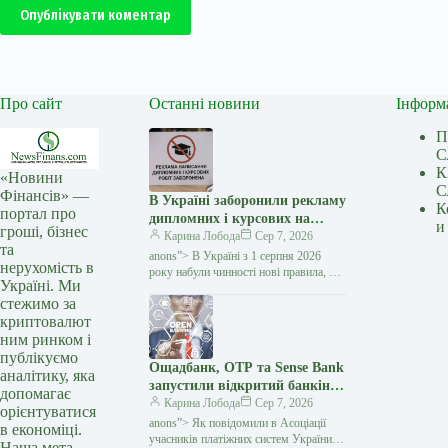
Опублікувати коментар
Про сайт
Останні новини
Інформ
П
С
К
«Новини
С
Фінансів» —
В Україні заборонили рекламу
К
портал про
дипломних і курсових на
и
гроші, бізнес
замовлення: кого стосуються
Карина Лобода
Сер 7, 2026
та
нові правила — Мінфін
anons”> В Україні з 1 серпня 2026
нерухомість в
року набули чинності нові правила, які
Україні. Ми
забороняють рекламувати послуги
стежимо за
з написання академічних робіт замість
криптовалют
студентів і…
ним ринком і
публікуємо
Ощадбанк, OTP та Sense Bank
аналітику, яка
запустили відкритий банкінг:
допомагає
що змінилося для клієнтів —
Карина Лобода
Сер 7, 2026
орієнтуватися
Мінфін
anons”> Як повідомили в Асоціації
в економіці.
учасників платіжних систем України
Наша мета —