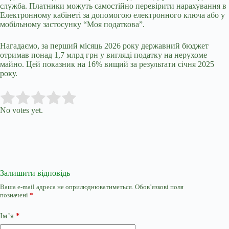
служба. Платники можуть самостійно перевірити нарахування в
Електронному кабінеті за допомогою електронного ключа або у
мобільному застосунку “Моя податкова”.
Нагадаємо,
з
а перший місяць 2026 року державний бюджет
отримав понад 1,7 млрд грн у вигляді податку на нерухоме
майно. Цей показник на 16% вищий за результати січня 2025
року.
Submit Rating
Rate this item:
No votes yet.
Залишити відповідь
Ваша e-mail адреса не оприлюднюватиметься.
Обов’язкові поля
позначені
*
Ім’я
*