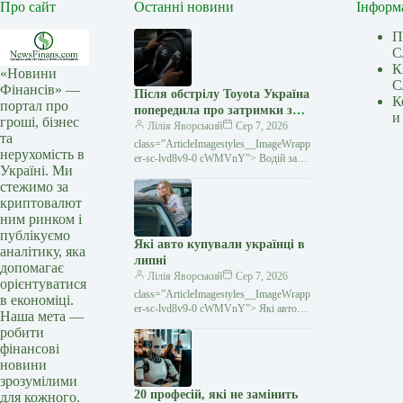
Про сайт
Останні новини
Інформ
П
С
К
«Новини
С
Фінансів» —
Після обстрілу Toyota Україна
К
портал про
попередила про затримки з
и
гроші, бізнес
постачанням запчастин
Лілія Яворський
Сер 7, 2026
та
class=”ArticleImagestyles__ImageWrapp
нерухомість в
er-sc-lvd8v9-0 cWMVnY”> Водій за
Україні. Ми
кермом Toyota Унаслідок російського
стежимо за
обстрілу в ніч на 5 серпня компанія
криптовалют
«Тойота-Україна» втратила
ним ринком і
публікуємо
Які авто купували українці в
аналітику, яка
липні
допомагає
Лілія Яворський
Сер 7, 2026
орієнтуватися
class=”ArticleImagestyles__ImageWrapp
в економіці.
er-sc-lvd8v9-0 cWMVnY”> Які авто
Наша мета —
купували українці в липніЯк
робити
повідомив Укравтопром, у липні в
фінансові
Україні було реалізовано 5754 тис
новини
зрозумілими
20 професій, які не замінить
для кожного.