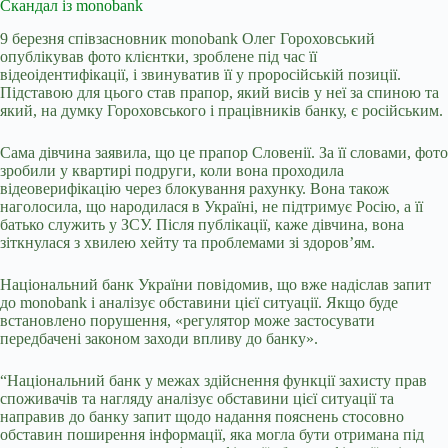
Скандал із monobank
9 березня співзасновник monobank Олег Гороховський
опублікував фото клієнтки, зроблене під час її
відеоідентифікації, і звинуватив її у проросійській позиції.
Підставою для цього став прапор, який висів у неї за спиною та
який, на думку Гороховського і працівників банку, є російським.
Сама дівчина заявила, що це прапор Словенії. За її словами, фото
зробили у квартирі подруги, коли вона проходила
відеоверифікацію через блокування рахунку. Вона також
наголосила, що народилася в Україні, не підтримує Росію, а її
батько служить у ЗСУ. Після публікації, каже дівчина, вона
зіткнулася з хвилею хейту та проблемами зі здоров’ям.
Національний банк України повідомив, що вже надіслав запит
до monobank і аналізує обставини цієї ситуації. Якщо буде
встановлено порушення, «регулятор може застосувати
передбачені законом заходи впливу до банку».
“Національний банк у межах здійснення функції захисту прав
споживачів та нагляду аналізує обставини цієї ситуації та
направив до банку запит щодо надання пояснень стосовно
обставин поширення інформації, яка могла бути отримана під