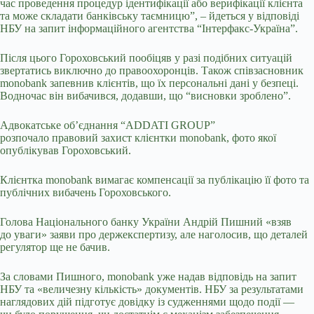
час проведення процедур ідентифікації або верифікації клієнта
та може складати банківську таємницю”, –
йдеться
у відповіді
НБУ на запит інформаційного агентства “Інтерфакс-Україна”.
Після цього
Гороховський пообіцяв
у разі подібних ситуацій
звертатись виключно до правоохоронців. Також співзасновник
monobank запевнив клієнтів, що їх персональні дані у безпеці.
Водночас він вибачився, додавши, що “висновки зроблено”.
Адвокатське обʼєднання “ADDATI GROUP”
розпочало
правовий захист
клієнтки monobank, фото якої
опублікував Гороховський.
Клієнтка monobank вимагає компенсації за публікацію її фото та
публічних вибачень Гороховського.
Голова Національного банку України Андрій
Пишний «взяв
до уваги» заяви про держекспертизу, але наголосив, що деталей
регулятор ще не бачив.
За словами Пишного, monobank уже надав відповідь на запит
НБУ та «величезну кількість» документів. НБУ за результатами
наглядових дій підготує довідку із судженнями щодо події —