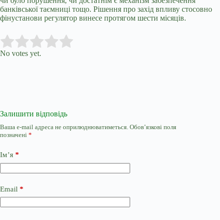
чи було порушення, чи достатнім є механізм забезпечення
банківської таємниці тощо. Рішення про захід впливу стосовно
фінустанови регулятор винесе протягом шести місяців.
Submit Rating
Rate this item:
No votes yet.
Залишити відповідь
Ваша e-mail адреса не оприлюднюватиметься.
Обов’язкові поля
позначені
*
Ім’я
*
Email
*