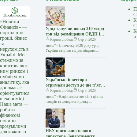
П
С
К
«Новини
С
Фінансів» —
Уряд залучив понад 310 млрд
К
портал про
грн від розміщення ОВДП із
и
гроші, бізнес
початку року — Мінфін
Карина Лобода
Сер 8, 2026
та
anons”> Із початку 2026 року уряд
нерухомість в
України залучив від розміщення
Україні. Ми
та обміну облігацій внутрішньої
стежимо за
державної позики (ОВДП) понад 310
криптовалют
млрд грн…
ним ринком і
публікуємо
Українські інвестори
аналітику, яка
отримали доступ до ще п’яти
допомагає
іноземних ETF — Мінфін
Карина Лобода
Сер 8, 2026
орієнтуватися
anons”> Національна комісія з цінних
в економіці.
паперів та фондового ринку
Наша мета —
(НКЦПФР) дозволила обіг в Україні
робити
цінних паперів ще п'яти іноземних
фінансові
біржових інвестиційних фондів
новини
зрозумілими
НБУ призначив нового
для кожного.
директора Департаменту