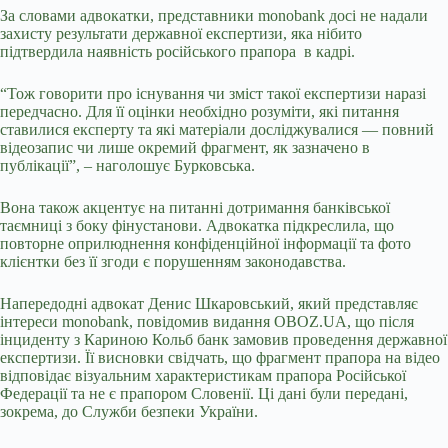
За словами адвокатки, представники monobank досі не надали
захисту результати державної експертизи, яка нібито
підтвердила наявність російського прапора в кадрі.
“Тож говорити про існування чи зміст такої експертизи наразі
передчасно. Для її оцінки необхідно розуміти, які питання
ставилися експерту та які матеріали досліджувалися — повний
відеозапис чи лише окремий фрагмент, як зазначено в
публікації”, – наголошує Бурковська.
Вона також акцентує на питанні дотримання банківської
таємниці з боку фінустанови. Адвокатка підкреслила, що
повторне оприлюднення конфіденційної інформації та фото
клієнтки без її згоди є порушенням законодавства.
Напередодні адвокат Денис Шкаровський, який представляє
інтереси monobank, повідомив видання OBOZ.UA, що після
інциденту з Кариною Кольб банк замовив проведення державної
експертизи. Її висновки свідчать, що фрагмент прапора на відео
відповідає візуальним характеристикам прапора Російської
Федерації та не є прапором Словенії. Ці дані були передані,
зокрема, до Служби безпеки України.