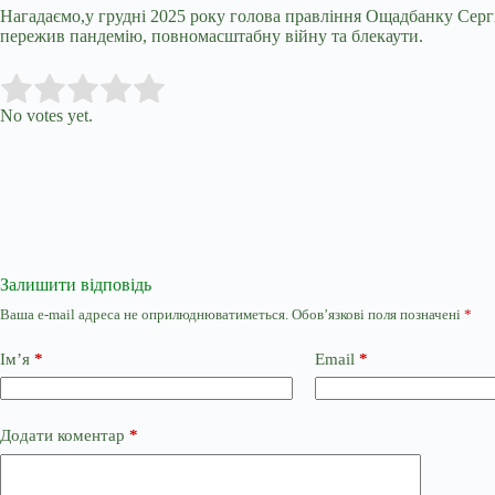
Нагадаємо,у грудні 2025 року
голова правління Ощадбанку Сергі
пережив пандемію, повномасштабну війну та блекаути.
Submit Rating
Rate this item:
No votes yet.
Залишити відповідь
Ваша e-mail адреса не оприлюднюватиметься.
Обов’язкові поля позначені
*
Ім’я
*
Email
*
Додати коментар
*