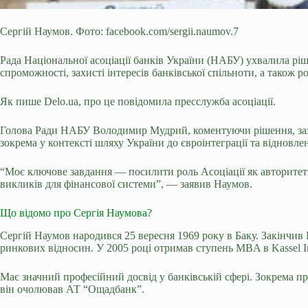
Сергій Наумов. Фото: facebook.com/sergii.naumov.7
Рада Національної асоціації банків України (НАБУ) ухвалила р
спроможності, захисті інтересів банківської спільноти, а також
Як пише Delo.ua, про це повідомила пресслужба асоціації.
Голова Ради НАБУ Володимир Мудрий, коментуючи рішення,
за
зокрема у контексті шляху України до євроінтеграції та відновл
“Моє ключове завдання — посилити роль Асоціації як авторитетн
викликів для фінансової системи”, — заявив Наумов.
Що відомо про Сергія Наумова?
Сергій Наумов народився 25 вересня 1969 року в Баку. Закінчив
ринкових відносин.
У
2005
році
отримав
ступень
MBA
в
Kassel 
Має значний професійний досвід у банківській сфері. Зокрема 
він очолював АТ “Ощадбанк”.