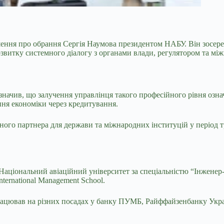
ішення про обрання Сергія Наумова президентом НАБУ. Він
зосере
 розвитку системного діалогу з органами влади, регулятором та 
значив, що з
алучення управлінця такого професійного рівня озна
ення економіки через кредитування.
ого партнера для держави та міжнародних інституцій у період т
 Національний авіаційний університет за спеціальністю “Інженер
International Management School
.
працював на різних посадах у банку ПУМБ, Райффайзенбанку Укра