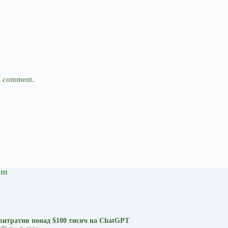
 I comment.
ни
итратив понад $100 тисяч на ChatGPT