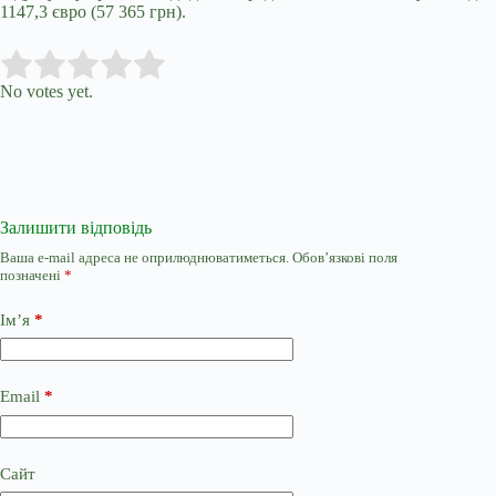
1147,3 євро (57 365 грн).
Submit Rating
Rate this item:
No votes yet.
Залишити відповідь
Ваша e-mail адреса не оприлюднюватиметься.
Обов’язкові поля
позначені
*
Ім’я
*
Email
*
Сайт