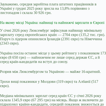
Зауважимо, середня заробітна плата штатних працівників в
Україні у грудні 2025 року зросла на 13,8% порівняно з
листопадом і склала 30 926 грн.
На якому місці Україна: найвищі та найнижчі зарплати в Європі
У січні 2026 року Люксембург зафіксував найвищу мінімальну
зарплату серед європейських країн — 2704 євро (135,2 тис. грн).
Поруч із лідером опинилися Ірландія (2391 євро) та Німеччина
(2343 євро).
Україна посіла останнє місце у цьому рейтингу з показником 173
євро (8 650 грн) — найнижчим не лише серед держав ЄС, а й
серед країн-кандидатів на вступ до союзу.
Розрив між Люксембургом та Україною — майже 16-кратний.
Трохи вищі показники у Молдови (319 євро) та Албанії (517
євро).
Медіана мінімальних зарплат серед країн ЄС у січні 2026 року
склала 1345,9 євро (67 295 грн) на місяць. Якщо ж включити до
підрахунку країни-кандидати, середній показник знижується до