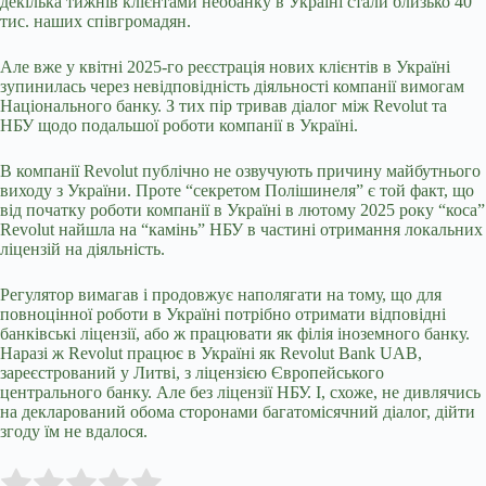
декілька тижнів клієнтами необанку в Україні стали близько 40
тис. наших співгромадян.
Але вже у квітні 2025-го реєстрація нових клієнтів в Україні
зупинилась через невідповідність діяльності компанії
вимогам
Національного банку. З тих пір
тривав діалог між Revolut та
НБУ
щодо подальшої роботи компанії в Україні.
В компанії Revolut публічно не озвучують причину майбутнього
виходу з України. Проте “секретом Полішинеля” є той факт, що
від початку роботи компанії в Україні в лютому 2025 року “коса”
Revolut найшла на “камінь” НБУ в частині отримання локальних
ліцензій на діяльність.
Регулятор вимагав і продовжує наполягати
на тому, що для
повноцінної роботи в Україні потрібно отримати відповідні
банківські ліцензії, або ж працювати як філія іноземного банку.
Наразі ж Revolut працює в Україні як Revolut Bank UAB,
зареєстрований у Литві, з ліцензією Європейського
центрального банку. Але без ліцензії НБУ. І, схоже, не дивлячись
на декларований обома сторонами
багатомісячний діалог, дійти
згоду їм не вдалося.
Submit Rating
Rate this item: