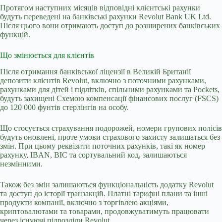
Протягом наступних місяців відповідні клієнтські рахунки
будуть переведені на банківські рахунки Revolut Bank UK Ltd.
Після цього вони отримають доступ до розширених банківських
функцій.
Що змінюється для клієнтів
Після отримання банківської ліцензії в Великій Британії
депозити клієнтів Revolut, включно з поточними рахунками,
рахунками для дітей і підлітків, спільними рахунками та Pockets,
будуть захищені Схемою компенсації фінансових послуг (FSCS)
до 120 000 фунтів стерлінгів на особу.
Що стосується страхування подорожей, номери групових полісів
будуть оновлені, проте умови страхового захисту залишаться без
змін. При цьому реквізити поточних рахунків, такі як номер
рахунку, IBAN, BIC та сортувальний код, залишаються
незмінними.
Також без змін залишаються функціональність додатку Revolut
та доступ до історії транзакцій. Платні тарифні плани та інші
продукти компанії, включно з торгівлею акціями,
криптовалютами та товарами, продовжуватимуть працювати
через існуючі підрозділи Revolut.