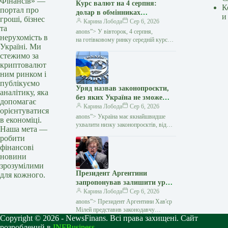
Фінансів» —
Курс валют на 4 серпня:
К
портал про
долар в обмінниках
и
гроші, бізнес
подешевшав на 10 копійок —
Карина Лобода
Сер 6, 2026
та
Мінфін
anons”> У вівторок, 4 серпня,
нерухомість в
на готівковому ринку середній курс
Україні. Ми
долара знизився на 10 копійок
стежимо за
у покупці та виріс на 7 копійок
криптовалют
у продажу. Євро подорожчало…
ним ринком і
публікуємо
Уряд назвав законопроєкти,
аналітику, яка
без яких Україна не зможе
допомагає
просунутися до членства в ЄС
Карина Лобода
Сер 6, 2026
орієнтуватися
— Мінфін
anons”> Україна має якнайшвидше
в економіці.
ухвалити низку законопроєктів, від
Наша мета —
яких залежить подальше просування
робити
на шляху до членства в
фінансові
Європейському Союзі. Про це
новини
повідомила
зрозумілими
Президент Аргентини
для кожного.
запропонував залишити уряд
без зарплати через дефіцит
Карина Лобода
Сер 6, 2026
бюджету — Мінфін
anons”> Президент Аргентини Хав'єр
Мілей представив законодавчу
Copyright © 2026 - NewsFinans. Всі права захищені. Сайт
ініціативу, яка може суттєво змінити
підхід до бюджетної дисципліни. Вона
розроблений в
INFBusiness