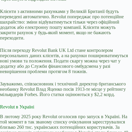
Клієнти з активними рахунками у Великій Британії будуть
переведені автоматично. Revolut попереджає про потенційне
шахрайство: зміни відбуватимуться тільки через офіційний
додаток або електронну пошту компанії. Клієнти можуть
закрити рахунок у будь-який момент, якщо не бажають
переходити.
Після переходу Revolut Bank UK Ltd стане контролером
персональних даних клієнтів, а на рахунки поширюватимуться
нові умови та положення. Подати скаргу можна через чат у
додатку або до Служби фінансового омбудсмена у разі
невирішення проблеми протягом 8 тижнів.
Зауважимо, співзасновник і технічний директор
британського
необанку Revolut Влад Яценко посів 1913-те місце у рейтингу
мільярдерів Forbes. Його статки оцінюються у $2,2 млрд.
Revolut в Україні
В лютому 2025 року
Revolut оголосив про запуск в Україні. На
той момент в так званому списку очікування зареєструвалися
близько 260 тис. українських потенційних користувачів. За