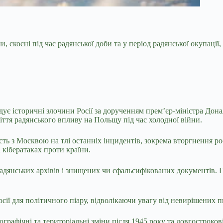
, скоєні під час радянської доби та у період
радянської окупації
ідує історичні злочини Росії за дорученням прем’єр-міністра Дон
ття радянського впливу на Польщу під час холодної війни.
ть з Москвою на тлі останніх інцидентів, зокрема вторгнення ро
 кібератаках проти країни.
радянських архівів і знищених чи сфальсифікованих документів.
осії для політичного піару, відволікаючи увагу від невирішених
графічні та територіальні зміни після 1945 року та довгостроков