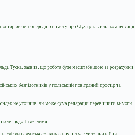
, повторюючи попередню вимогу про €1,3 трильйона компенсації
альда Туска, заявив, що робота буде масштабнішою за розрахунки
сійських безпілотників у польський повітряний простір та
 Гондек не уточнив, чи може сума репарацій перевищити вимоги
 питань щодо Німеччини.
і наслідки радянського панування під час холодної війни.