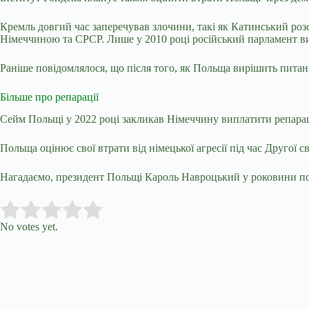
Кремль довгий час заперечував злочини, такі як Катинський розс
Німеччиною та СРСР. Лише у 2010 році російський парламент ви
Раніше повідомлялося, що після того, як Польща вирішить питанн
Більше про репарації
Сейм Польщі
у 2022 році
закликав
Німеччину виплатити репарації
Польща
оцінює
свої втрати від німецької агресії під час Другої 
Нагадаємо, президент Польщі Кароль Навроцький у роковини поч
Submit Rating
Rate this item:
No votes yet.