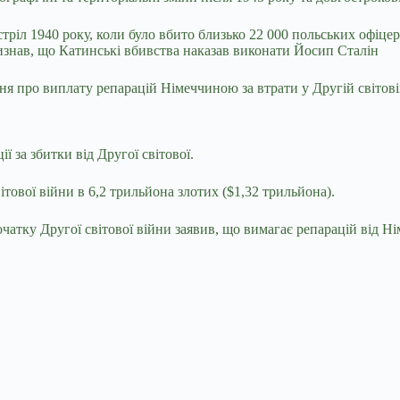
тріл 1940 року, коли було вбито близько 22 000 польських офіцер
знав, що Катинські вбивства наказав виконати Йосип Сталін
я про виплату репарацій Німеччиною за втрати у Другій світовій 
 за збитки від Другої світової.
світової війни в 6,2 трильйона злотих ($1,32 трильйона).
атку Другої світової війни заявив, що вимагає репарацій від Н