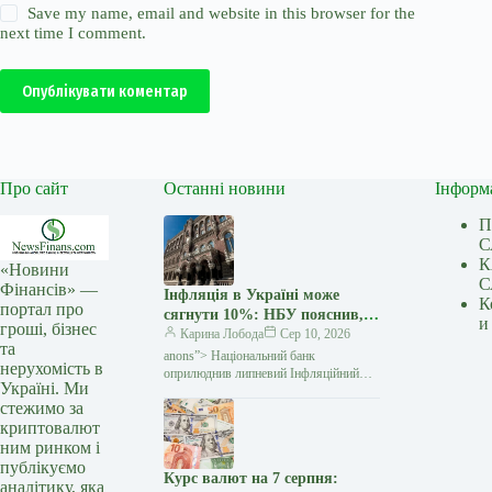
Save my name, email and website in this browser for the
next time I comment.
Опублікувати коментар
Про сайт
Останні новини
Інформ
П
С
К
«Новини
С
Фінансів» —
Інфляція в Україні може
К
портал про
сягнути 10%: НБУ пояснив,
и
гроші, бізнес
що буде з цінами далі —
Карина Лобода
Сер 10, 2026
та
Мінфін
anons”> Національний банк
нерухомість в
оприлюднив липневий Інфляційний
Україні. Ми
звіт, у якому суттєво переглянув
стежимо за
оцінку зростання цін. За новим
криптовалют
прогнозом, споживча інфляція у 2026
році
ним ринком і
публікуємо
Курс валют на 7 серпня:
аналітику, яка