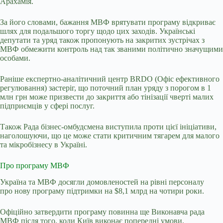
Арахамія.
За його словами, бажання МВФ врятувати програму відкриває
шлях для подальшого торгу щодо цих заходів. Українські
депутати та уряд також пропонують на закритих зустрічах з
МВФ обмежити контроль над так званими політично значущими
особами.
Раніше експертно-аналітичний центр BRDO (Офіс ефективного
регулювання) застеріг, що поточний план уряду з порогом в 1
млн грн може призвести до закриття або тінізації чверті малих
підприємців у сфері послуг.
Також Рада бізнес-омбудсмена виступила проти цієї ініціативи,
наголошуючи, що це може стати критичним тягарем для малого
та мікробізнесу в Україні.
Про програму МВФ
Україна та МВФ досягли домовленостей на рівні персоналу
про
нову програму підтримки
на $8,1 млрд на чотири роки.
Офіційно затвердити програму повинна ще Виконавча рада
МВФ після того, коли Київ виконає попередні умови.