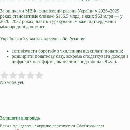
За оцінками МВФ, фінансовий розрив України у 2026–2029
роках становитиме близько $136,5 млрд, з яких $63 млрд — у
2026–2027 роках, навіть з урахуванням вже підтвердженої
міжнародної допомоги.
Український уряд також узяв зобов’язання:
активізувати боротьбу з ухиленням від сплати податків;
розширити податкову базу, зокрема оподаткувати доходи з
цифрових платформ (так званий “податок на OLX”).
Submit Rating
Rate this item:
No votes yet.
Залишити відповідь
Ваша e-mail адреса не оприлюднюватиметься.
Обов’язкові поля