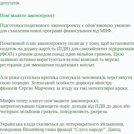
депутатів.
Пом’якшити законопроєкт
Підготовка податкового законопроекту є обов’язковою умовою
для схвалення нової програми фінансування від МВФ.
Початковий план законопроєкту полягав у тому, щоб встановити
податок на додану вартість (ПДВ) для самозайнятих підприємців
(ФОП) з річним доходом понад один мільйон гривень. Цією
лазівкою активно користуються великі компанії та мережі
ресторанів для зменшення податкових виплат.
Але різка суспільна критика спонукала чиновників переглянути
свою позицію. Зеленський особисто дорікнув міністру
фінансів
Сергію Марченку
за згоду на такі непопулярні кроки.
Мінфін тепер планує пом’якшити законопроєкт,
запропонувавши підвищити поріг доходів від ПДВ до двох або
чотирьох мільйонів гривень, повідомляють джерела.
Українська влада схиляється до чотирикратного збільшення,
повідомив Вloomberg глава фракції “Слуга народу” Давид