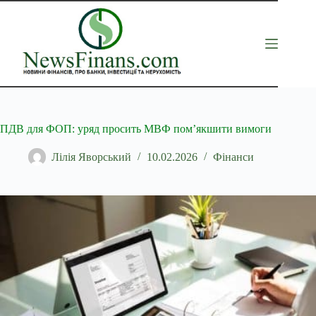
Перейти
до
вмісту
ПДВ для ФОП: уряд просить МВФ пом’якшити вимоги
Лілія Яворський
10.02.2026
Фінанси