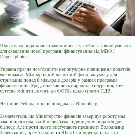
Підготовка податкового законопроекту є обов'язковою умовою
для схвалення нової програми фінансування від МВФ /
Depositphotos
Україна прагне пом’якшити непопулярне
підвищення податків,
яке вимагає Міжнародний валютний фонд, як умову для
отримання понад 8 мільярдів доларів у рамках програми
фінансування. Уряд, налякавшись народного обурення, хоче
суттєво змінити вимоги до ФОПів щодо сплати ПДВ.
Як пише Delo.ua, про це повідомляє Вloomberg.
Зазначається, що Міністерство фінансів завершує роботу над
законопроєктом, який передбачає
підвищення податків
для
бізнесу. Але проти нього виступають президент
Володимир
Зеленський
, прем’єр-міністр
Юлія Свириденко
та багато