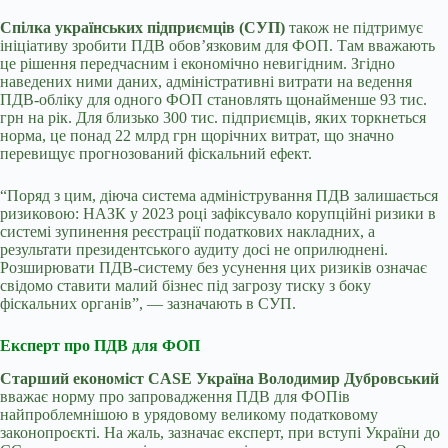
Спілка українських підприємців (СУП)
також не підтримує
ініціативу зробити ПДВ обов’язковим для ФОП. Там вважають
це рішення передчасним і економічно невигідним. Згідно
наведених ними даних, адміністративні витрати на ведення
ПДВ-обліку для одного ФОП становлять щонайменше 93 тис.
грн на рік. Для близько 300 тис. підприємців, яких торкнеться
норма, це понад 22 млрд грн щорічних витрат, що значно
перевищує прогнозований фіскальний ефект.
“Поряд з цим, діюча система адміністрування ПДВ залишається
ризиковою: НАЗК у 2023 році зафіксувало корупційні ризики в
системі зупинення реєстрації податкових накладних, а
результати президентського аудиту досі не оприлюднені.
Розширювати ПДВ-систему без усунення цих ризиків означає
свідомо ставити малий бізнес під загрозу тиску з боку
фіскальних органів”, — зазначають в СУП.
Експерт про ПДВ для ФОП
Старший економіст CASE Україна Володимир Дубровський
вважає норму про запровадження ПДВ для ФОПів
найпроблемнішою в урядовому великому податковому
законопроєкті. На жаль, зазначає експерт, при вступі України до