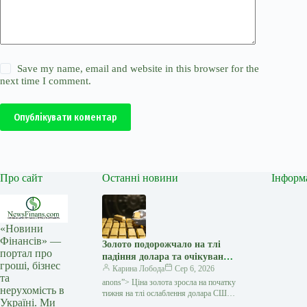
Save my name, email and website in this browser for the
next time I comment.
Опублікувати коментар
Про сайт
Останні новини
Інформ
«Новини
Фінансів» —
Золото подорожчало на тлі
портал про
падіння долара та очікувань
гроші, бізнес
переговорів США з Іраном —
Карина Лобода
Сер 6, 2026
та
Мінфін
anons”> Ціна золота зросла на початку
нерухомість в
тижня на тлі ослаблення долара США
Україні. Ми
та зниження побоювань щодо нового