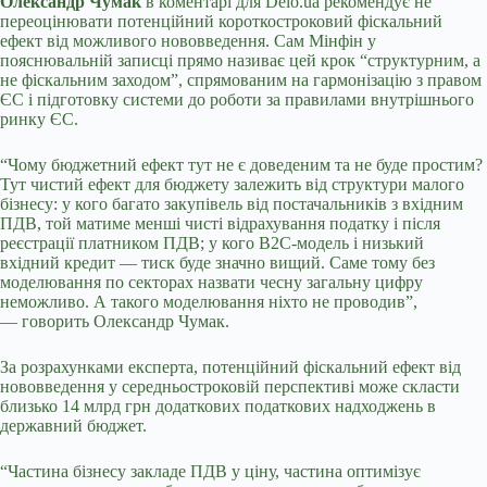
Олександр Чумак
в коментарі для
Delo
.
ua
рекомендує не
переоцінювати потенційний короткостроковий фіскальний
ефект від можливого нововведення. Сам Мінфін у
пояснювальній записці прямо називає цей крок “структурним, а
не фіскальним заходом”, спрямованим на гармонізацію з правом
ЄС і підготовку системи до роботи за правилами внутрішнього
ринку ЄС.
“Чому бюджетний ефект тут не є доведеним та не буде простим?
Тут чистий ефект для бюджету залежить від структури малого
бізнесу: у кого багато закупівель від постачальників з вхідним
ПДВ, той матиме менші чисті відрахування податку і після
реєстрації платником ПДВ; у кого B2C-модель і низький
вхідний кредит — тиск буде значно вищий. Саме тому без
моделювання по секторах назвати чесну загальну цифру
неможливо. А такого моделювання ніхто не проводив”,
— говорить Олександр Чумак.
За розрахунками експерта, потенційний фіскальний ефект від
нововведення у середньостроковій перспективі може скласти
близько 14 млрд грн додаткових податкових надходжень в
державний бюджет.
“Частина бізнесу закладе ПДВ у ціну, частина оптимізує