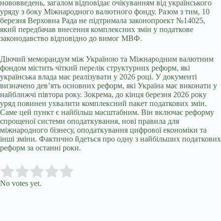
нововведень, загалом відповідає очікуванням від українського
уряду з боку Міжнародного валютного фонду. Разом з тим, 10
березня Верховна Рада не підтримала законопроект №14025,
який передбачав внесення комплексних змін у податкове
законодавство відповідно до вимог МВФ.
Діючий меморандум між Україною та Міжнародним валютним
фондом містить чіткий перелік структурних реформ, які
українська влада має реалізувати у 2026 році. У документі
визначено дев’ять основних реформ, які Україна має виконати у
найближчі півтора року. Зокрема, до кінця березня 2026 року
уряд повинен ухвалити комплексний пакет податкових змін.
Саме цей пункт є найбільш масштабним. Він включає реформу
спрощеної системи оподаткування, нові правила для
міжнародного бізнесу, оподаткування цифрової економіки та
інші зміни. Фактично йдеться про одну з найбільших податкових
реформ за останні роки.
Submit Rating
Rate this item:
No votes yet.