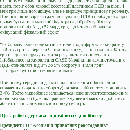
ЄС норму в тому чи іншому вигляді доведеться вводити. Однак
навіть поріг обов’язкової реєстрації платником ПДВ на рівні 4
млн грн лише пом’якшує, але не вирішує принципову проблему.
При нинішній вартості адміністрування ПДВ і необхідного при
цьому бухгалтерського обліку втрати добробуту бізнесу
становили б від 31 до 52 млрд грн, що істотно більше за
очікуваний фіскальний ефект.
“Ба більше, якщо подивитися з точки зору фірми, то витрати у
120 тис. грн (за версією Світового банку), а то й понад 200 тис.
грн (згідно з підрахунками за результатами опитування
InfoSapience на замовлення CASE Україна) на адміністрування
ПДВ становлять від 3% до 5% обороту в 4 млн грн”,
— підраховує співрозмовник видання.
При цьому середнє податкове навантаження (відношення
сплачених податків до обороту) на загальній системі становить
3,4%. Тобто мікробізнес залишається неконкурентоспроможним
щодо великого і буде, як і раніше, змушений масово дробитися
або йти в тінь, доходить висновку експерт.
Що заробить держава і що зміниться для бізнесу
Президент ГО “Асоціація приватних роботодавців”