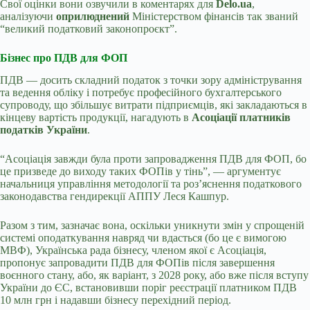
Свої оцінки вони озвучили в коментарях для
Delo.ua
,
аналізуючи
оприлюднений
Міністерством фінансів так званий
“великий податковий законопроєкт”.
Бізнес про ПДВ для ФОП
ПДВ — досить складний податок з точки зору адміністрування
та ведення обліку і потребує професійного бухгалтерського
супроводу, що збільшує витрати підприємців, які закладаються в
кінцеву вартість продукції, нагадують в
Асоціації платників
податків України
.
“Асоціація завжди була проти запровадження ПДВ для ФОП, бо
це призведе до виходу таких ФОПів у тінь”, — аргументує
начальниця управління методології та роз’яснення податкового
законодавства гендирекції АППУ Леся Кашпур.
Разом з тим, зазначає вона, оскільки уникнути змін у спрощеній
системі оподаткування навряд чи вдасться (бо це є вимогою
МВФ), Українська рада бізнесу, членом якої є Асоціація,
пропонує запровадити ПДВ для ФОПів після завершення
воєнного стану, або, як варіант, з 2028 року, або вже після вступу
України до ЄС, встановивши поріг реєстрації платником ПДВ
10 млн грн і надавши бізнесу перехідний період.