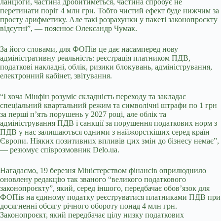
ланцюги, частина дробитиметься, частина спробує не
перетинати поріг 4 млн грн. Тобто чистий ефект буде нижчим за
просту арифметику. Але такі розрахунки у пакеті законопроєкту
відсутні”, — пояснює Олександр Чумак.
За його словами, для ФОПів це дає насамперед нову
адміністративну реальність: реєстрація платником ПДВ,
податкові накладні, облік, ризики блокувань, адміністрування,
електронний кабінет, звітування.
“І хоча Мінфін розуміє складність переходу та закладає
спеціальний квартальний режим та символічні штрафи по 1 грн
за перші п’ять порушень у 2027 році, але облік та
адміністрування ПДВ і санкції за порушення податкових норм з
ПДВ у нас залишаються одними з найжорсткіших серед країн
Європи. Ніяких позитивних впливів цих змін до бізнесу немає”,
— резюмує співрозмовник
Delo
.
ua
.
Нагадаємо, 19 березня Міністерством фінансів оприлюднило
оновлену редакцію так званого “великого податкового
законопроєкту”, який, серед іншого, передбачає обов’язок для
ФОПів на єдиному податку реєструватися платниками ПДВ при
досягненні обсягу річного обороту понад 4 млн грн.
Законопроєкт, який передбачає цілу низку податкових