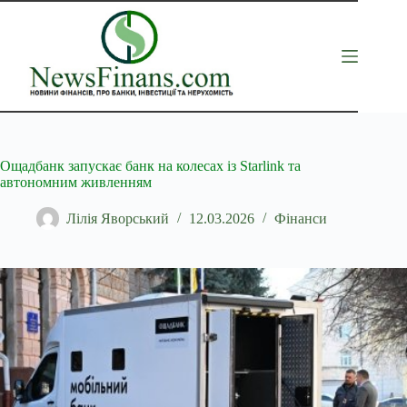
Перейти
до
вмісту
Ощадбанк запускає банк на колесах із Starlink та
автономним живленням
Лілія Яворський
12.03.2026
Фінанси