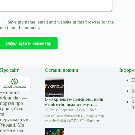
Save my name, email and website in this browser for the
next time I comment.
Опублікувати коментар
Про сайт
Останні новини
Інформ
П
С
К
«Новини
С
Фінансів» —
В «Укрпошті» пояснили, коли
К
портал про
у клієнтів вимагатимуть
и
гроші, бізнес
податковий номер
Лілія Яворський
Сер 8, 2026
та
class=”ArticleImagestyles__ImageWrapp
нерухомість в
er-sc-lvd8v9-0 cWMVnY”> Для всіх
Україні. Ми
післяплат за посилки потрібно буде
стежимо за
вказувати податковий номер