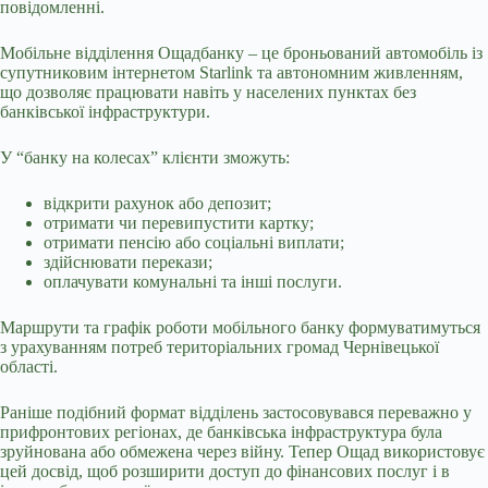
повідомленні.
Мобільне відділення Ощадбанку – це броньований автомобіль із
супутниковим інтернетом Starlink та автономним живленням,
що дозволяє працювати навіть у населених пунктах без
банківської інфраструктури.
У “банку на колесах” клієнти зможуть:
відкрити рахунок або депозит;
отримати чи перевипустити картку;
отримати пенсію або соціальні виплати;
здійснювати перекази;
оплачувати комунальні та інші послуги.
Маршрути та графік роботи мобільного банку формуватимуться
з урахуванням потреб територіальних громад Чернівецької
області.
Раніше подібний формат відділень застосовувався переважно у
прифронтових регіонах, де банківська інфраструктура була
зруйнована або обмежена через війну. Тепер Ощад використовує
цей досвід, щоб розширити доступ до фінансових послуг і в