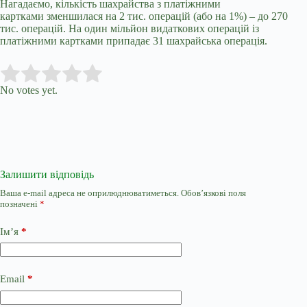
Нагадаємо, кількість шахрайства з платіжними
картками зменшилася на 2 тис. операцій (або на 1%) – до 270
тис. операцій. На один мільйон видаткових операцій із
платіжними картками припадає 31 шахрайська операція.
Submit Rating
Rate this item:
No votes yet.
Залишити відповідь
Ваша e-mail адреса не оприлюднюватиметься.
Обов’язкові поля
позначені
*
Ім’я
*
Email
*