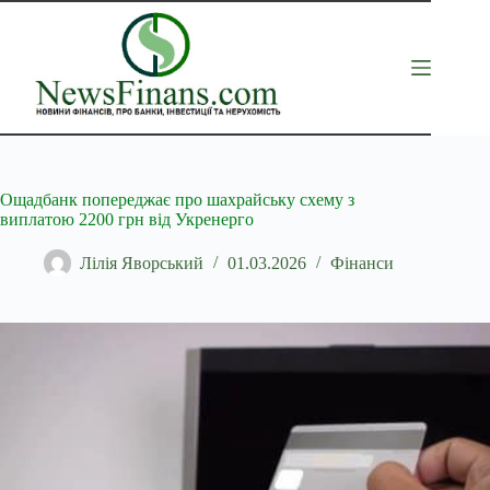
Перейти
до
вмісту
Ощадбанк попереджає про шахрайську схему з
виплатою 2200 грн від Укренерго
Лілія Яворський
01.03.2026
Фінанси