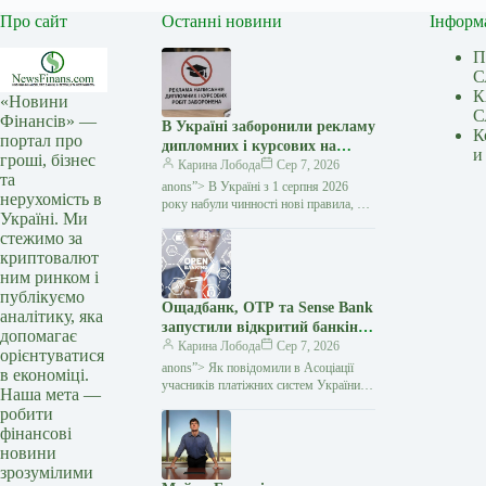
Про сайт
Останні новини
Інформ
П
С
К
«Новини
С
Фінансів» —
В Україні заборонили рекламу
К
портал про
дипломних і курсових на
и
гроші, бізнес
замовлення: кого стосуються
Карина Лобода
Сер 7, 2026
та
нові правила — Мінфін
anons”> В Україні з 1 серпня 2026
нерухомість в
року набули чинності нові правила, які
Україні. Ми
забороняють рекламувати послуги
стежимо за
з написання академічних робіт замість
криптовалют
студентів і…
ним ринком і
публікуємо
Ощадбанк, OTP та Sense Bank
аналітику, яка
запустили відкритий банкінг:
допомагає
що змінилося для клієнтів —
Карина Лобода
Сер 7, 2026
орієнтуватися
Мінфін
anons”> Як повідомили в Асоціації
в економіці.
учасників платіжних систем України
Наша мета —
EMA, OTP Bank, Sense Bank та
робити
Ощадбанк офіційно приєдналися
фінансові
до екосистеми відкритого банкінгу
новини
зрозумілими