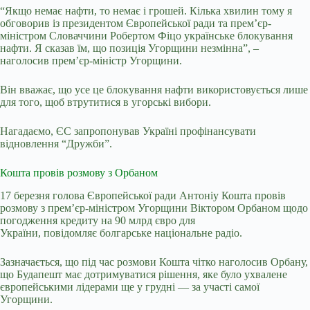
“Якщо немає нафти, то немає і грошей. Кілька хвилин тому я
обговорив із президентом Європейської ради та прем’єр-
міністром Словаччини Робертом Фіцо українське блокування
нафти. Я сказав їм, що позиція Угорщини незмінна”, –
наголосив премʼєр-міністр Угорщини.
Він вважає, що усе це блокування нафти використовується лише
для того, щоб втрутитися в угорські вибори.
Нагадаємо, ЄС запропонував Україні профінансувати
відновлення “Дружби”.
Кошта провів розмову з Орбаном
17 березня голова Європейської ради Антоніу Кошта провів
розмову з прем’єр-міністром Угорщини Віктором Орбаном щодо
погодження кредиту на 90 млрд євро для
України, повідомляє
болгарське національне радіо.
Зазначається, що під час розмови Кошта чітко наголосив Орбану,
що Будапешт має дотримуватися рішення, яке було ухвалене
європейськими лідерами ще у грудні — за участі самої
Угорщини.