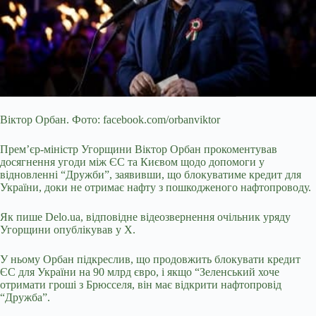
Віктор Орбан. Фото: facebook.com/orbanviktor
Премʼєр-міністр Угорщини Віктор Орбан прокоментував
досягнення угоди між ЄС та Києвом щодо допомоги у
відновленні “Дружби”,
заявивши, що блокуватиме кредит для
України, доки не отримає нафту з пошкодженого нафтопроводу.
Як пише Delo.ua, відповідне відеозвернення очільник уряду
Угорщини опублікував у Х.
У ньому Орбан підкреслив, що продовжить блокувати кредит
ЄС для України на 90 млрд євро, і якщо “Зеленський хоче
отримати гроші з Брюсселя, він має відкрити нафтопровід
“Дружба”.