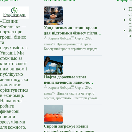
П
С
К
«Новини
С
Фінансів» —
Уряд визначив перші кроки
К
портал про
для підтримки бізнесу після
и
гроші, бізнес
російських атак — Мінфін
Карина Лобода
Сер 9, 2026
та
anons”> Прем'єр-міністр Сергій
нерухомість в
Корецький провів термінову нараду
Україні. Ми
з представниками бізнесу, ритейлу
стежимо за
та логістичних компаній після серії
криптовалют
російських ударів
ним ринком і
публікуємо
Нафта дорожчає через
аналітику, яка
невизначеність навколо
допомагає
переговорів Ірану та Оману
Карина Лобода
Сер 9, 2026
орієнтуватися
— Мінфін
anons”> Ціни на нафту в четвер, 6
в економіці.
серпня, зростають. Інвестори уважно
Наша мета —
стежать за переговорами між Іраном
робити
та Оманом щодо відновлення
фінансові
судноплавства через Ормузьку
новини
протоку,
зрозумілими
Європі загрожує новий
для кожного.
газовий стрибок цін: чому