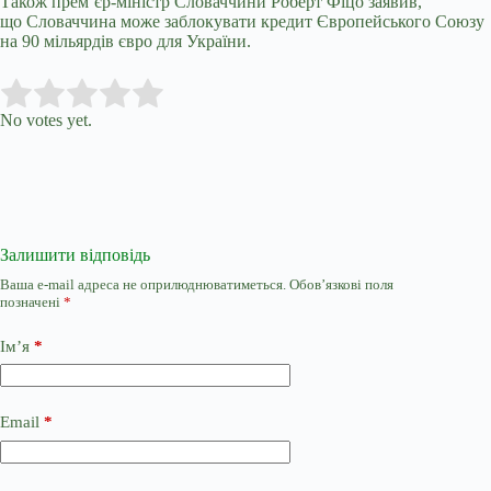
Також прем’єр-міністр Словаччини Роберт Фіцо заявив,
що
Словаччина може заблокувати кредит
Європейського Союзу
на 90 мільярдів євро для України.
Submit Rating
Rate this item:
No votes yet.
Залишити відповідь
Ваша e-mail адреса не оприлюднюватиметься.
Обов’язкові поля
позначені
*
Ім’я
*
Email
*