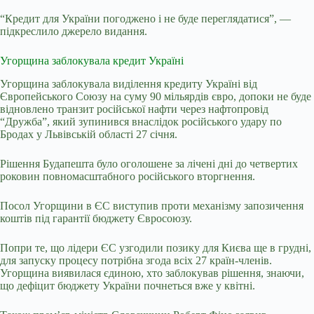
“Кредит для України погоджено і не буде переглядатися”, —
підкреслило джерело видання.
Угорщина заблокувала кредит Україні
Угорщина
заблокувала виділення кредиту Україні від
Європейського Союзу на суму 90 мільярдів євро, допоки не буде
відновлено транзит російської нафти через нафтопровід
“Дружба”, який зупинився внаслідок російського удару по
Бродах у Львівській області 27 січня.
Рішення Будапешта було оголошене за лічені дні до четвертих
роковин повномасштабного російського вторгнення.
Посол Угорщини в ЄС виступив проти механізму запозичення
коштів під гарантії бюджету Євросоюзу.
Попри те, що лідери ЄС узгодили позику для Києва ще в грудні,
для запуску процесу потрібна згода всіх 27 країн-членів.
Угорщина виявилася єдиною, хто заблокував рішення, знаючи,
що дефіцит бюджету України почнеться вже у квітні.