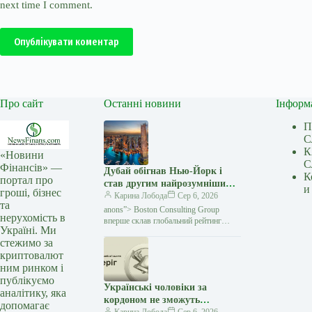
next time I comment.
Опублікувати коментар
Про сайт
Останні новини
Інформ
П
С
К
«Новини
С
Фінансів» —
Дубай обігнав Нью-Йорк і
К
портал про
став другим найрозумнішим
и
гроші, бізнес
містом світу — Мінфін
Карина Лобода
Сер 6, 2026
та
anons”> Boston Consulting Group
нерухомість в
вперше склав глобальний рейтинг
Україні. Ми
найрозумніших міст — Intelligent Cities
стежимо за
Index. Дослідники оцінювали 61 місто
криптовалют
за тим, як вони
ним ринком і
публікуємо
Українські чоловіки за
аналітику, яка
кордоном не зможуть
допомагає