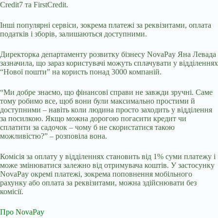
Credit7 та FirstCredit.
Інші популярні сервіси, зокрема платежі за реквізитами, оплата
податків і зборів, залишаються доступними.
Директорка департаменту розвитку бізнесу NovaPay Яна Левада
зазначила, що
зараз користувачі можуть сплачувати у відділеннях
“Нової пошти” на користь понад 3000 компаній.
“Ми добре знаємо, що фінансові справи не завжди зручні. Саме
тому робимо все, щоб вони були максимально простими й
доступними – навіть коли людина просто заходить у відділення
за посилкою. Якщо можна дорогою погасити кредит чи
сплатити за садочок – чому б не скористатися такою
можливістю?” – розповіла вона.
Комісія за оплату у відділеннях становить від 1% суми платежу і
може змінюватися залежно від отримувача коштів. У застосунку
NovaPay окремі платежі, зокрема поповнення мобільного
рахунку або оплата за реквізитами, можна здійснювати без
комісії.
Про NovaPay