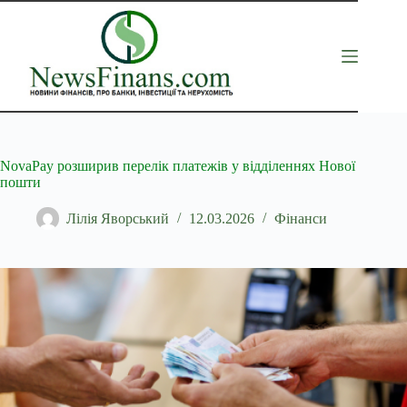
Перейти
до
вмісту
NovaPay розширив перелік платежів у відділеннях Нової
пошти
Лілія Яворський
12.03.2026
Фінанси