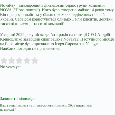
NovaPay – міжнародний фінансовий сервіс групи компаній
NOVA (“Нова пошта”). Його було створено майже 14 років тому.
Він працює онлайн та у більш ніж 3600 відділеннях по всій
Україні. Сервісом користуються близько 1 млн клієнтів, десятки
тисяч підприємців та сотні компаній.
У серпні 2025 року після дев’яти років на позиції СЕО Андрій
Кривошапко завершив співпрацю з NovaPay. Наступного місяця
на його місце було призначено Ігоря Сироватка. У грудні
Нацбанк погодив це призначення.
Submit Rating
Rate this item:
No votes yet.
Залишити відповідь
Ваша e-mail адреса не оприлюднюватиметься.
Обов’язкові поля
позначені
*