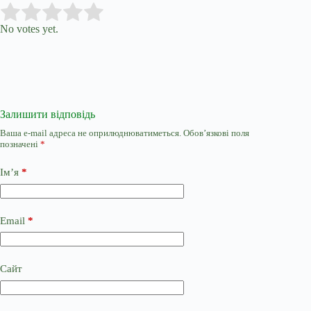
Submit Rating
Rate this item:
No votes yet.
Залишити відповідь
Ваша e-mail адреса не оприлюднюватиметься.
Обов’язкові поля
позначені
*
Ім’я
*
Email
*
Сайт