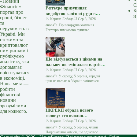
«Новини
С
Фінансів» —
Ferrexpo призупиняє
К
портал про
видобуток залізної руди в
и
гроші, бізнес
Україні через проблеми з
Карина Лобода
Сер 8, 2026
та
експортом — Мінфін
anons”> Гірничорудна компанія
нерухомість в
Ferrexpo тимчасово зупиняє
Україні. Ми
видобуток і виробництво залізорудної
стежимо за
продукції на своїх українських
криптовалют
підприємствах. Причиною стали
проблеми
ним ринком і
публікуємо
Що відбувається з цінами на
аналітику, яка
пальне: як змінилася вартість
допомагає
бензину, дизеля та газу 5
Карина Лобода
Сер 8, 2026
орієнтуватися
серпня — Мінфін
anons”> У середу, 5 серпня, середні
в економіці.
ціни на пальне в Україні змінилися
Наша мета —
несуттєво. Преміальний бензин
робити
подешевшав на 1 копійку за літр,
фінансові
бензин А-95, А-92…
новини
зрозумілими
НКРЕКП обрала нового
для кожного.
голову: хто очолив
регулятора — Мінфін
Карина Лобода
Сер 8, 2026
anons”> У середу, 5 серпня, члени
Національної комісії, що здійснює