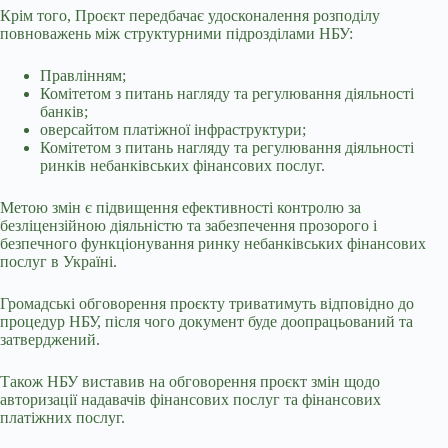
Крім того, Проєкт передбачає удосконалення розподілу
повноважень між структурними підрозділами НБУ:
Правлінням;
Комітетом з питань нагляду та регулювання діяльності
банків;
оверсайтом платіжної інфраструктури;
Комітетом з питань нагляду та регулювання діяльності
ринків небанківських фінансових послуг.
Метою змін є підвищення ефективності контролю за
безліцензійною діяльністю та забезпечення прозорого і
безпечного функціонування ринку небанківських фінансових
послуг в Україні.
Громадські обговорення проєкту триватимуть відповідно до
процедур НБУ, після чого документ буде доопрацьований та
затверджений.
Також НБУ виставив на обговорення проєкт змін щодо
авторизації надавачів фінансових послуг та фінансових
платіжних послуг.