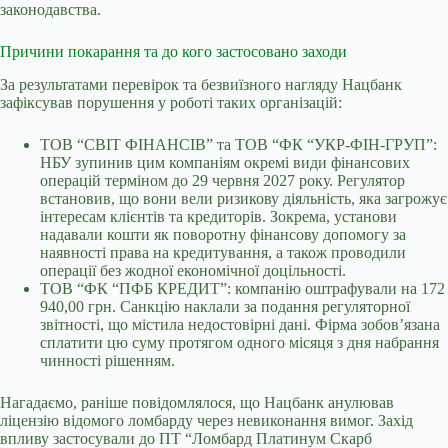
законодавства.
Причини покарання та до кого застосовано заходи
За результатами перевірок та безвиїзного нагляду Нацбанк
зафіксував порушення у роботі таких організацій:
ТОВ “СВІТ ФІНАНСІВ” та ТОВ “ФК “УКР-ФІН-ГРУП”:
НБУ зупинив цим компаніям окремі види фінансових
операцій терміном до 29 червня 2027 року. Регулятор
встановив, що вони вели ризикову діяльність, яка загрожує
інтересам клієнтів та кредиторів. Зокрема, установи
надавали кошти як поворотну фінансову допомогу за
наявності права на кредитування, а також проводили
операції без жодної економічної доцільності.
ТОВ “ФК “ПФБ КРЕДИТ”: компанію оштрафували на 172
940,00 грн. Санкцію наклали за подання регуляторної
звітності, що містила недостовірні дані. Фірма зобов’язана
сплатити цю суму протягом одного місяця з дня набрання
чинності рішенням.
Нагадаємо, раніше повідомлялося, що
Нацбанк
анулював
ліцензію відомого ломбарду
через невиконання вимог. Захід
впливу застосували до ПТ “Ломбард Платинум Скарб