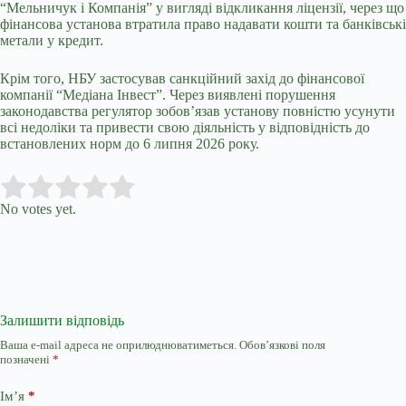
“Мельничук і Компанія” у вигляді відкликання ліцензії, через що
фінансова установа втратила право надавати кошти та банківські
метали у кредит.
Крім того,
НБУ
застосував санкційний захід
до фінансової
компанії “Медіана Інвест”. Через виявлені порушення
законодавства регулятор зобов’язав установу повністю усунути
всі недоліки та привести свою діяльність у відповідність до
встановлених норм до 6 липня 2026 року.
Submit Rating
Rate this item:
No votes yet.
Залишити відповідь
Ваша e-mail адреса не оприлюднюватиметься.
Обов’язкові поля
позначені
*
Ім’я
*