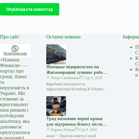
Опублікувати коментар
Про сайт
Останні новини
Інформ
П
С
К
«Новини
С
Фінансів» —
Німецьке підприємство на
К
портал про
Житомирщині зупиняє роботу
и
гроші, бізнес
після атаки РФ
Петро Самійленко
Сер 9, 2026
та
Виробничі потужності та
нерухомість в
інфраструктура Kromberg & Schubert
Україні. Ми
зазнали масштабних руйнувань
стежимо за
Підприємство Kromberg & Schubert
криптовалют
тимчасово припиняє роботу після
російської атаки.…
ним ринком і
публікуємо
Уряд визначив перші кроки
аналітику, яка
для підтримки бізнесу після
допомагає
російських атак — Мінфін
Карина Лобода
Сер 9, 2026
орієнтуватися
anons”> Прем'єр-міністр Сергій
в економіці.