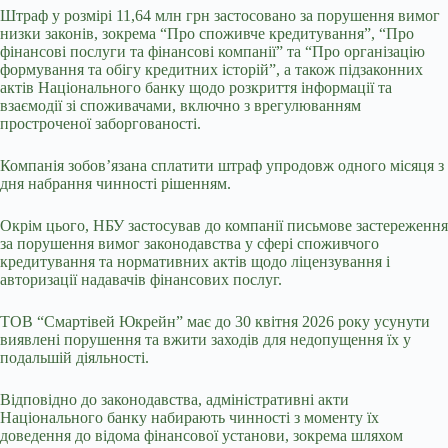
Штраф у розмірі 11,64 млн грн застосовано за порушення вимог
низки законів, зокрема “Про споживче кредитування”, “Про
фінансові послуги та фінансові компанії” та “Про організацію
формування та обігу кредитних історій”, а також підзаконних
актів Національного банку щодо розкриття інформації та
взаємодії зі споживачами, включно з врегулюванням
простроченої заборгованості.
Компанія зобов’язана сплатити штраф упродовж одного місяця з
дня набрання чинності рішенням.
Окрім цього, НБУ застосував до компанії письмове застереження
за порушення вимог законодавства у сфері споживчого
кредитування та нормативних актів щодо ліцензування і
авторизації надавачів фінансових послуг.
ТОВ “Смартівей Юкрейн” має до 30 квітня 2026 року усунути
виявлені порушення та вжити заходів для недопущення їх у
подальшій діяльності.
Відповідно до законодавства, адміністративні акти
Національного банку набирають чинності з моменту їх
доведення до відома фінансової установи, зокрема шляхом