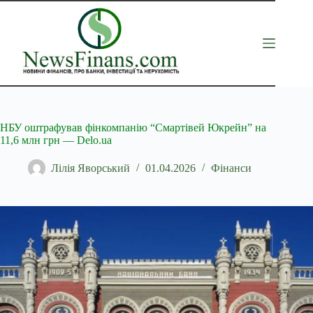
Перейти
до
вмісту
НБУ оштрафував фінкомпанію “Смартівей Юкрейн” на
11,6 млн грн — Delo.ua
Лілія Яворський
01.04.2026
Фінанси