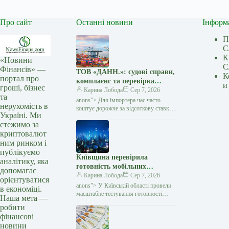
Про сайт
Останні новини
Інформ
П
С
К
«Новини
С
Фінансів» —
ТОВ «ДАНН.»: судові справи,
К
портал про
комплаєнс та перевірка
и
гроші, бізнес
міжнародних угод — Мінфін
Карина Лобода
Сер 7, 2026
та
anons”> Для імпортера час часто
нерухомість в
коштує дорожче за відсоткову ставку:
Україні. Ми
виробник чекає передоплату, товар
стежимо за
потрібно запускати у виробництво,
криптовалют
а кожен день затримки…
ним ринком і
публікуємо
Київщина перевірила
аналітику, яка
готовність мобільних
допомагає
операторів до блекаутів —
Карина Лобода
Сер 7, 2026
орієнтуватися
Мінфін
anons”> У Київській області провели
в економіці.
масштабне тестування готовності
Наша мета —
мобільних операторів та громад
робити
до роботи в умовах тривалих
фінансові
знеструмлень. Про це повідомила
новини
Київська