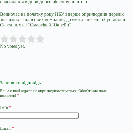
надсилання відповідного рішення поштою.
Водночас на початку року НБУ вперше оприлюднив перелік
значимих фінансових компаній, до якого внесені 53 установи.
Серед них є і “Смартівей Юкрейн”
Submit Rating
Rate this item:
No votes yet.
Залишити відповідь
Ваша e-mail адреса не оприлюднюватиметься.
Обов’язкові поля
позначені
*
Ім’я
*
Email
*