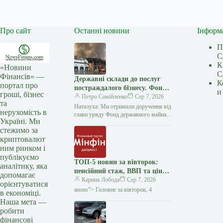
Про сайт
Останні новини
Інформ
П
С
К
«Новини
С
Фінансів» —
Державні склади до послуг
К
портал про
постраждалого бізнесу. Фонд
и
гроші, бізнес
держмайна отримав завдання
Петро Самійленко
Сер 7, 2026
та
від прем’єра
Наталуха: Ми отримали доручення від
нерухомість в
глави уряду Фонд державного майна
Україні. Ми
розпочав аудит складських приміщень
стежимо за
державних підприємств, щоб
криптовалют
визначити об’єкти, які…
ним ринком і
публікуємо
ТОП-5 новин за вівторок:
аналітику, яка
пенсійний стаж, ВВП та ціни
допомагає
на пальне — Мінфін
Карина Лобода
Сер 7, 2026
орієнтуватися
anons”> Головне за вівторок, 4
в економіці.
Наша мета —
робити
фінансові