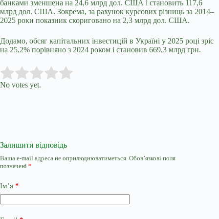
банками зменшена на 24,6 млрд дол. США і становить 117,6
млрд дол. США. Зокрема, за рахунок курсових різниць за 2014–
2025 роки показник скориговано на 2,3 млрд дол. США.
Додамо, обсяг капітальних інвестицій в Україні у 2025 році зріс
на 25,2% порівняно з 2024 роком і становив 669,3 млрд грн.
Submit Rating
Rate this item:
No votes yet.
Залишити відповідь
Ваша e-mail адреса не оприлюднюватиметься.
Обов’язкові поля
позначені
*
Ім’я
*