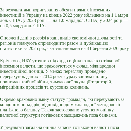
За результатами коригування обсяги прямих іноземних
інвестицій в Україну на кінець 2022 року збільшено на 1,1 млрд
дол. США, у 2023 році — на 1,0 млрд дол. США, у 2024 році —
на 0,5 млрд дол. США.
Оновлені дані в розрізі країн, видів економічної діяльності та
регіонів планують оприлюднити разом із публікацією
статистики за 2025 рік, яка запланована на 31 березня 2026 року.
Крім того, НБУ уточнив підхід до оцінки запасів готівкової
іноземної валюти, що враховуються у складі міжнародної
інвестиційної позиції. У межах перегляду проведено
перерахунок даних з 2014 року з урахуванням впливу
повномасштабної війни, тимчасової окупації територій,
міграційних процесів та курсових коливань.
Окремо враховано зміну статусу громадян, які перебувають за
кордоном понад рік, відповідно до міжнародної методології
платіжного балансу. Також застосовано уточнену оцінку
валютної структури готівкових заощаджень поза банками.
У результаті загальна оцінка запасів готівкової валюти поза