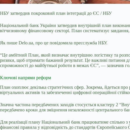
НБУ затвердив покроковий план інтеграції до ЄС / НБУ
Національний банк України затвердив внутрішній план виконання
вітчизняному фінансовому секторі. План систематизує завдання, 
Як пише
Delo
.
ua
, про це повідомила пресслужба НБУ.
“Це амбітний План, який визначає внутрішню логістику та розпо
ризики, щоб отримати бажаний результат. Це важливі питання для
спроможності до майбутньої роботи в межах ЄС”, — зазначив
г
о
Ключові напрями реформ
План охоплює декілька стратегічних сфер. Зокрема, йдеться про
віртуальних активів та забезпеченні цифрової операційної стійко
Значна частина передбачених заходів стосується кластеру 2 “Вн
передбачено кроки для зміцнення незалежності центрального бан
Для реалізації плану Національний банк працюватиме спільно з у
фінансові правила у відповідність до стандартів Європейського 