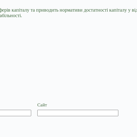
рів капіталу та приводить нормативи достатності капіталу у від
абільності.
Сайт