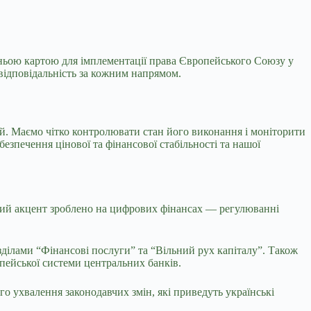
ньою картою для імплементації права Європейського Союзу у
 відповідальність за кожним напрямом.
ей.
Маємо чітко контролювати стан його виконання і моніторити
езпечення цінової та фінансової стабільності та нашої
ремий акцент зроблено на цифрових фінансах — регулюванні
зділами “Фінансові послуги” та “Вільний рух капіталу”. Також
пейської системи центральних банків.
о ухвалення законодавчих змін, які приведуть українські