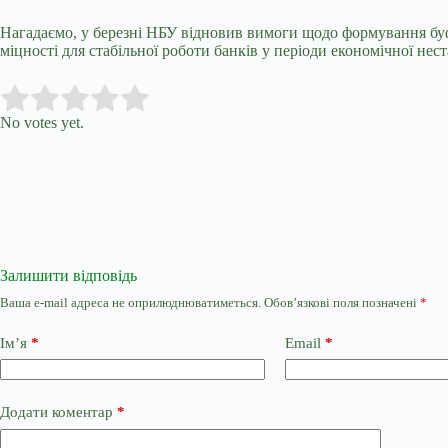
Нагадаємо, у березні НБУ
віднов
ив
вимоги
щодо формування буфе
міцності для стабільної роботи банків у періоди економічної нест
Submit Rating
Rate this item:
No votes yet.
Залишити відповідь
Ваша e-mail адреса не оприлюднюватиметься.
Обов’язкові поля позначені
*
Ім’я
*
Email
*
Додати коментар
*