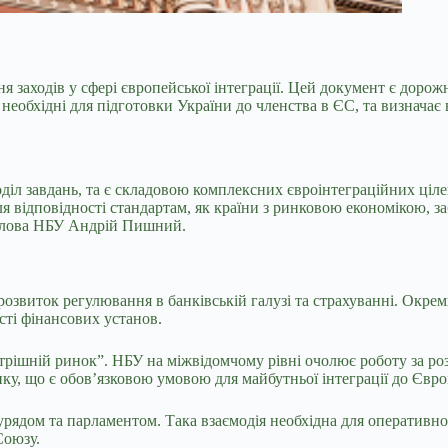
 заходів у сфері європейської інтеграції. Цей документ
є дорож
необхідні для підготовки України до членства в ЄС, та визначає
діл завдань, та є складовою комплексних євроінтеграційних ціл
 відповідності стандартам, як країни з ринковою економікою, заб
лова НБУ Андрій Пишний.
 розвиток регулювання в банківській галузі та страхуванні. Ок
сті фінансових установ.
утрішній ринок”. НБУ на міжвідомчому рівні очолює роботу за ро
ку, що є обов’язковою умовою для майбутньої інтеграції до Євро
рядом та парламентом. Така взаємодія необхідна для оперативног
Союзу.