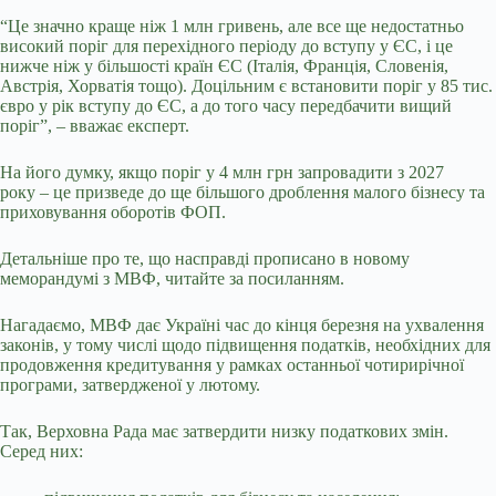
“Це значно краще ніж 1 млн гривень, але все ще недостатньо
високий поріг для перехідного періоду до вступу у ЄС, і це
нижче ніж у більшості країн ЄС (Італія, Франція, Словенія,
Австрія, Хорватія тощо). Доцільним є встановити поріг у 85 тис.
євро у рік вступу до ЄС, а до того часу передбачити вищий
поріг”, – вважає експерт.
На його думку, якщо поріг у 4 млн грн запровадити з 2027
року
–
це призведе до ще більшого дроблення малого бізнесу та
приховування оборотів ФОП.
Детальніше про те, що насправді прописано в новому
меморандумі з МВФ, читайте за посиланням.
Нагадаємо, МВФ дає Україні час до кінця березня на ухвалення
законів, у тому числі щодо підвищення податків, необхідних для
продовження кредитування у рамках останньої чотирирічної
програми, затвердженої у лютому.
Так, Верховна Рада має затвердити низку податкових змін.
Серед них: