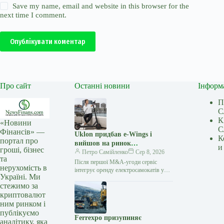
Save my name, email and website in this browser for the
next time I comment.
Опублікувати коментар
Про сайт
Останні новини
Інформ
П
С
К
«Новини
С
Фінансів» —
Uklon придбав e-Wings і
К
портал про
вийшов на ринок
и
гроші, бізнес
електросамокатів
Петро Самійленко
Сер 8, 2026
та
Після першої M&A-угоди сервіс
нерухомість в
інтегрує оренду електросамокатів у
Україні. Ми
власний застосунок та розширює
стежимо за
екосистему міської мобільності
криптовалют
Українська технологічна компанія
Uklon завершила…
ним ринком і
публікуємо
Ferrexpo призупиняє
аналітику, яка