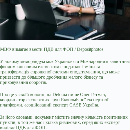
МВФ вимагає ввести ПДВ для ФОП / Depositphotos
У новому меморандум між Україною та Міжнародним валютним
фондом ключовим елементом є податкові зміни та
трансформація
спрощеної системи оподаткування, що може
призвести до більшого дроблення малого бізнесу та
приховування оборотів.
Про це у своїй колонці на Delo.ua пише Олег Гетман,
координатор експертних груп Економічної експертної
платформи, асоційований експерт CASE Україна.
За його словами, документ містить значну кількість позитивних
пунктів, в той же час і кілька ризикових, серед яких експерт
виділяє ПДВ для ФОП.