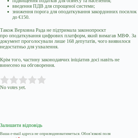
підвищення податків для бізнесу та населення;
введення ПДВ для спрощеної системи;
зниження порога для оподаткування закордонних посилок
до €150.
Також Верховна Рада не підтримала законопроєкт
про
оподаткування цифрових платформ, який вимагав МВФ. За
документ проголосували лише 168 депутатів, чого виявилося
недостатньо для ухвалення.
Крім того, частину законодавчих ініціатив досі навіть не
винесено на обговорення.
Submit Rating
Rate this item:
No votes yet.
Залишити відповідь
Ваша e-mail адреса не оприлюднюватиметься.
Обов’язкові поля