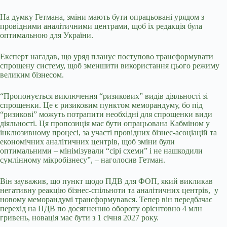
На думку Гетмана, зміни мають бути опрацьовані урядом з
провідними аналітичними центрами, щоб їх редакція була
оптимальною для України.
Експерт нагадав, що уряд планує поступово трансформувати
спрощену систему, щоб зменшити використання цього режиму
великим бізнесом.
“Пропонується виключення “ризикових” видів діяльності зі
спрощенки. Це є ризиковим пунктом меморандуму, бо під
“ризикові” можуть потрапити необхідні для спрощенки види
діяльності. Ця пропозиція має бути опрацьована Кабміном у
інклюзивному процесі, за участі провідних бізнес-асоціацій та
економічних аналітичних центрів, щоб зміни були
оптимальними
–
мінімізували “сірі схеми” і не нашкодили
сумлінному мікробізнесу”, – наголосив Гетман.
Він зауважив, що пункт щодо ПДВ для ФОП, який викликав
негативну реакцію бізнес-спільноти та аналітичних центрів,
у
новому меморандумі трансформувався. Тепер він передбачає
перехід на ПДВ по досягненню обороту орієнтовно 4 млн
гривень, новація має бути з 1 січня 2027 року.