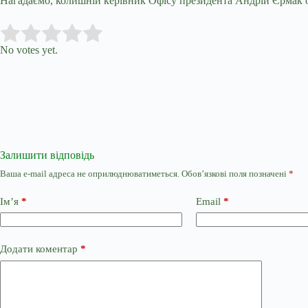
Нагадаємо, колишній керівник Офісу президента Андрій Єрмак оп
Submit Rating
Rate this item:
No votes yet.
Залишити відповідь
Ваша e-mail адреса не оприлюднюватиметься.
Обов’язкові поля позначені
*
Ім’я
*
Email
*
Додати коментар
*