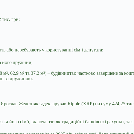
 тис. грн;
ть або перебувають у користуванні сім’ї депутата:
та його дружини;
², 62,9 м² та 37,2 м²) – будівництво частково завершене за кошти
ені за дружиною.
 Ярослав Железняк задекларував Ripple (XRP) на суму 424,25 тис
 та його сім’ї, включаючи як традиційні банківські рахунки, так