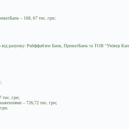
иватБанк – 168, 67 тис. грн;
о від рахунку: Райффайзен Банк, ПриватБанк та ТОВ “Універ Кап
;
7 тис. грн;
важеннями – 726,72 тис. грн;
 грн.