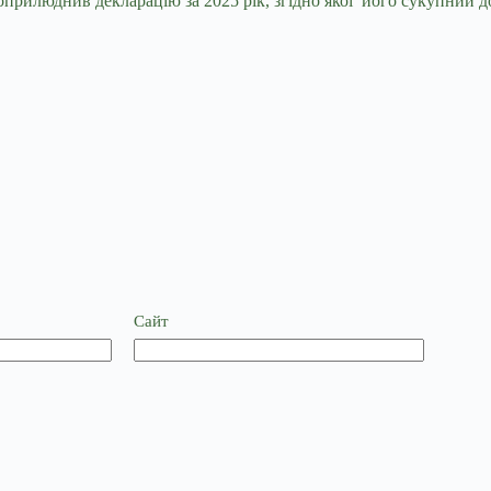
рилюднив декларацію за 2025 рік, згідно якої його сукупний до
Сайт