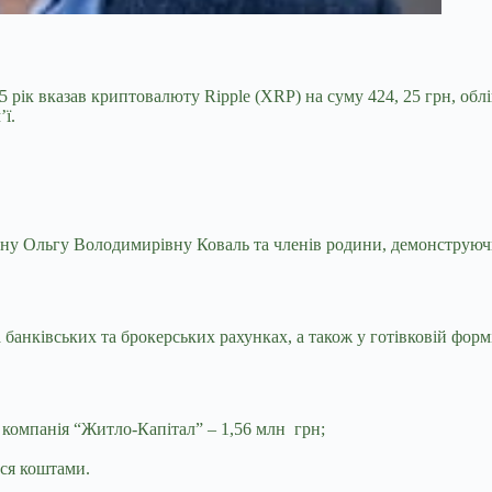
 рік вказав криптовалюту Ripple (XRP) на суму 424, 25 грн,
обл
ї.
у Ольгу Володимирівну Коваль та членів родини, демонструючи 
анківських та брокерських рахунках, а також у готівковій формі
компанія “Житло-Капітал” – 1,56 млн грн;
ися коштами.