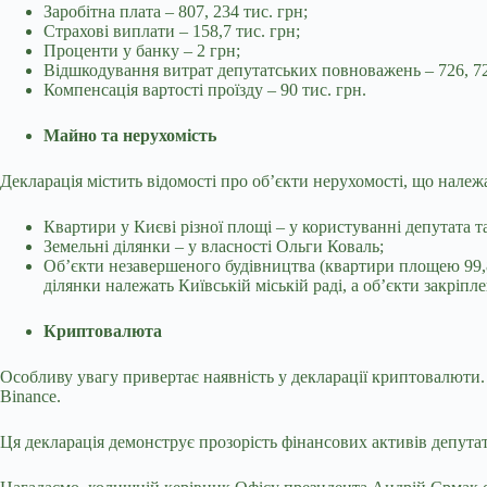
Заробітна плата – 807, 234 тис. грн;
Страхові виплати – 158,7 тис. грн;
Проценти у банку – 2 грн;
Відшкодування витрат депутатських повноважень – 726, 72
Компенсація вартості проїзду – 90 тис. грн.
Майно та нерухомість
Декларація містить відомості про об’єкти нерухомості, що належа
Квартири у Києві різної площі – у користуванні депутата 
Земельні ділянки – у власності Ольги Коваль;
Об’єкти незавершеного будівництва (квартири площею 99,8 м
ділянки належать Київській міській раді, а об’єкти закріпл
Криптовалюта
Особливу увагу привертає наявність у декларації криптовалюти.
Binance.
Ця декларація демонструє прозорість фінансових активів депутата