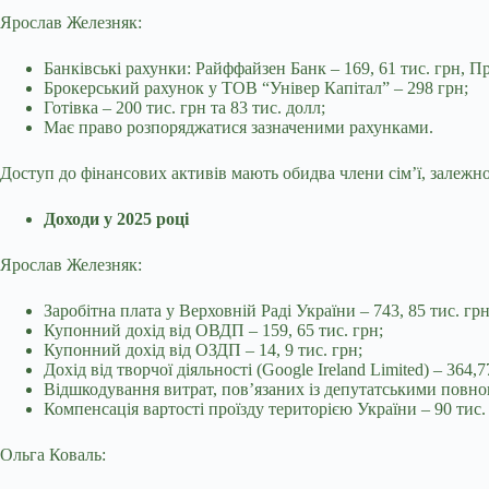
Ярослав Железняк:
Банківські рахунки: Райффайзен Банк – 169, 61 тис. грн, Пр
Брокерський рахунок у ТОВ “Універ Капітал” – 298 грн;
Готівка – 200 тис. грн та 83 тис. долл;
Має право розпоряджатися зазначеними рахунками.
Доступ до фінансових активів мають обидва члени сім’ї, залежн
Доходи у 2025 році
Ярослав Железняк:
Заробітна плата у Верховній Раді України – 743, 85 тис. грн
Купонний дохід від ОВДП – 159, 65 тис. грн;
Купонний дохід від ОЗДП – 14, 9 тис. грн;
Дохід від творчої діяльності (Google Ireland Limited) – 364,7
Відшкодування витрат, пов’язаних із депутатськими повно
Компенсація вартості проїзду територією України – 90 тис.
Ольга Коваль: