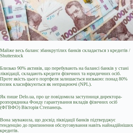
Майже весь баланс збанкрутілих банків складається з кредитів /
Shutterstock
Близько 90% активів, що перебувають на балансі банків у стані
ліквідації, складають кредити
фізичних та юридичних осіб.
Проте якість цього портфеля залишається низькою: понад 80%
позик класифікуються як непрацюючі (NPL).
Як пише Delo.ua, про це повідомила заступниця директора-
розпорядника Фонду гарантування вкладів фізичних осіб
(ФГВФО) Вікторія Степанець.
Вона зауважила, що досвід ліквідації банків підтверджує
тенденцію до припинення обслуговування навіть найнадійніших
кредитів.