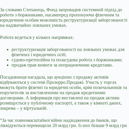
За словами Степанець, Фонд запровадив системний підхід до
роботи з боржниками, насамперед пропонуючи фізичним та
юридичним особам можливість реструктуризації заборгованості
на надзвичайно лояльних умовах.
Робота ведеться у кількох напрямках:
реструктуризація заборгованості на лояльних умовах для
фізичних і юридичних осіб;
судово-претензійна та позасудова робота з боржниками;
продаж прав вимоги за непрацюючими кредитами.
Посадовниця нагадала, що аукціони з продажу активів
відбуваються у системі Прозорро.Продажі. Участь у торгах
можуть брати фізичні та юридичні особи, крім позичальників та
поручителів за виставленими на продаж кредитними
договорами. А інформація про виставлені на продаж активи
розміщується у публічному паспорті, а також у кімнаті даних,
зокрема – у віртуальній.
“За час повномасштабної війни надходження до банків, що
ліквідуються перевищили 20 млрд грн. Із них більше 9 млрд грн