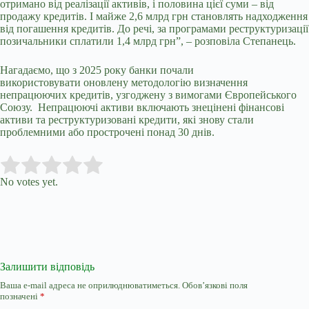
отримано від реалізації активів, і половина цієї суми – від
продажу кредитів. І майже 2,6 млрд грн становлять надходження
від погашення кредитів. До речі, за програмами реструктуризації
позичальники сплатили 1,4 млрд грн”, – розповіла Степанець.
Нагадаємо, що з 2025 року банки почали
використовувати оновлену методологію визначення
непрацюючих кредитів, узгоджену з вимогами Європейського
Союзу. Непрацюючі активи включають знецінені фінансові
активи та реструктуризовані кредити, які знову стали
проблемними або прострочені понад 30 днів.
Submit Rating
Rate this item:
No votes yet.
Залишити відповідь
Ваша e-mail адреса не оприлюднюватиметься.
Обов’язкові поля
позначені
*