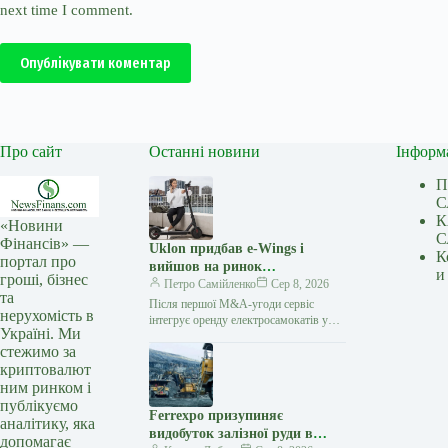
next time I comment.
Опублікувати коментар
Про сайт
Останні новини
Інформ
П
С
К
«Новини
С
Фінансів» —
Uklon придбав e-Wings і
К
портал про
вийшов на ринок
и
гроші, бізнес
електросамокатів
Петро Самійленко
Сер 8, 2026
та
Після першої M&A-угоди сервіс
нерухомість в
інтегрує оренду електросамокатів у
Україні. Ми
власний застосунок та розширює
стежимо за
екосистему міської мобільності
криптовалют
Українська технологічна компанія
Uklon завершила…
ним ринком і
публікуємо
Ferrexpo призупиняє
аналітику, яка
видобуток залізної руди в
допомагає